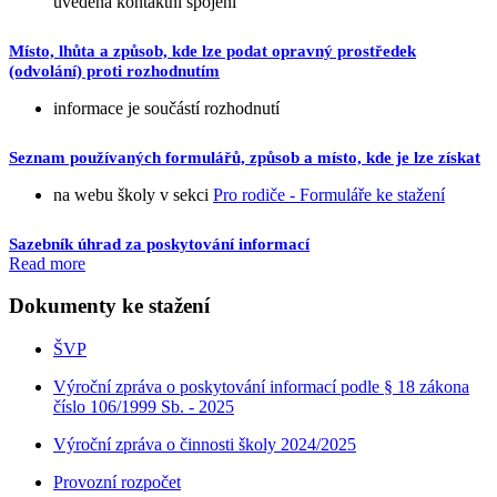
uvedená kontaktní spojení
Místo, lhůta a způsob, kde lze podat opravný prostředek
(odvolání) proti rozhodnutím
informace je součástí rozhodnutí
Seznam používaných formulářů, způsob a místo, kde je lze získat
na webu školy v sekci
Pro rodiče - Formuláře ke stažení
Sazebník úhrad za poskytování informací
Read more
Dokumenty ke stažení
ŠVP
Výroční zpráva o poskytování informací podle § 18 zákona
číslo 106/1999 Sb. - 2025
Výroční zpráva o činnosti školy 2024/2025
Provozní rozpočet