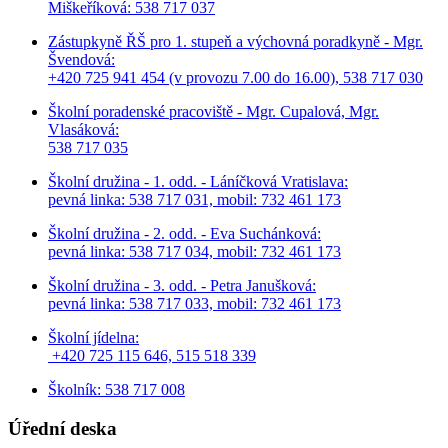
Miškeříková:
538 717 037
Zástupkyně ŘŠ pro 1. stupeň a výchovná poradkyně - Mgr.
Švendová:
+420 725 941 454 (v provozu 7.00 do 16.00), 538 717 030
Školní poradenské pracoviště - Mgr. Cupalová, Mgr.
Vlasáková:
538 717 035
Školní družina - 1. odd. - Láníčková Vratislava:
pevná linka: 538 717 031, mobil: 732 461 173
Školní družina - 2. odd. - Eva Suchánková:
pevná linka: 538 717 034,
mobil: 732 461 173
Školní družina - 3. odd. - Petra Janušková:
pevná linka: 538 717 033,
mobil: 732 461 173
Školní jídelna:
+420 725 115 646, 515 518 339
Školník: 538 717 008
Úřední deska