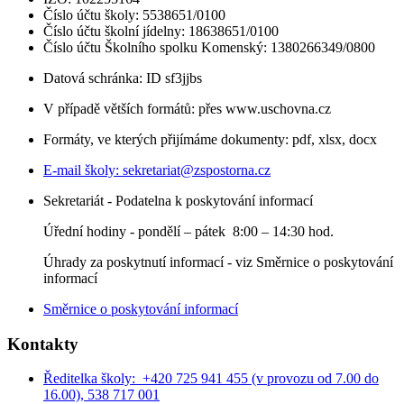
Číslo účtu školy: 5538651/0100
Číslo účtu školní jídelny: 18638651/0100
Číslo účtu Školního spolku Komenský: 1380266349/0800
Datová schránka: ID sf3jjbs
V případě větších formátů: přes www.uschovna.cz
Formáty, ve kterých přijímáme dokumenty: pdf, xlsx, docx
E-mail školy:
sekretariat@zspostorna.cz
Sekretariát - Podatelna k poskytování informací
Úřední hodiny - p
ondělí – pátek 8:00 – 14:30 hod.
Úhrady za poskytnutí informací - viz Směrnice o poskytování
informací
Směrnice o poskytování informací
Kontakty
Ředitelka školy: +420 725 941 455 (v provozu od 7.00 do
16.00), 538 717 001