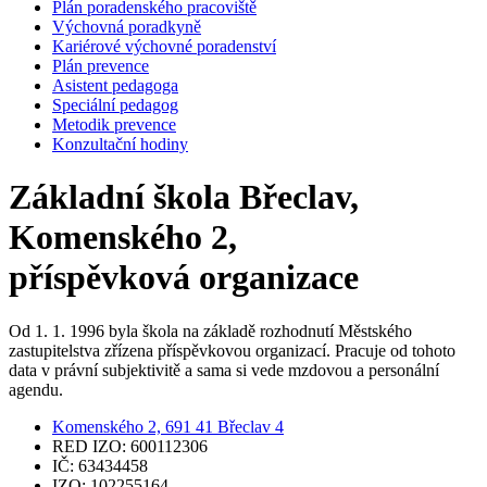
Plán poradenského pracoviště
Výchovná poradkyně
Kariérové výchovné poradenství
Plán prevence
Asistent pedagoga
Speciální pedagog
Metodik prevence
Konzultační hodiny
Základní škola Břeclav,
Komenského 2,
příspěvková organizace
Od 1. 1. 1996 byla škola na základě rozhodnutí Městského
zastupitelstva zřízena příspěvkovou organizací. Pracuje od tohoto
data v právní subjektivitě a sama si vede mzdovou a personální
agendu.
Komenského 2, 691 41 Břeclav 4
RED IZO: 600112306
IČ: 63434458
IZO: 102255164