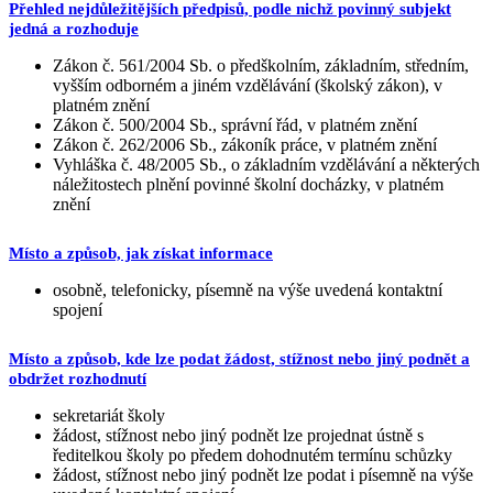
Přehled nejdůležitějších předpisů, podle nichž povinný subjekt
jedná a rozhoduje
Zákon č. 561/2004 Sb. o předškolním, základním, středním,
vyšším odborném a jiném vzdělávání (školský zákon), v
platném znění
Zákon č. 500/2004 Sb., správní řád, v platném znění
Zákon č. 262/2006 Sb., zákoník práce, v platném znění
Vyhláška č. 48/2005 Sb., o základním vzdělávání a některých
náležitostech plnění povinné školní docházky, v platném
znění
Místo a způsob, jak získat informace
osobně, telefonicky, písemně na výše uvedená kontaktní
spojení
Místo a způsob, kde lze podat žádost, stížnost nebo jiný podnět a
obdržet rozhodnutí
sekretariát školy
žádost, stížnost nebo jiný podnět lze projednat ústně s
ředitelkou školy po předem dohodnutém termínu schůzky
žádost, stížnost nebo jiný podnět lze podat i písemně na výše