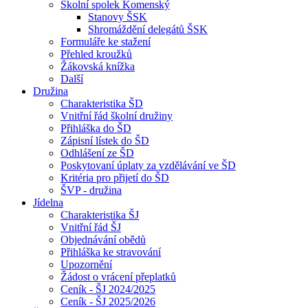
Školní spolek Komenský
Stanovy ŠSK
Shromáždění delegátů ŠSK
Formuláře ke stažení
Přehled kroužků
Žákovská knížka
Další
Družina
Charakteristika ŠD
Vnitřní řád školní družiny
Přihláška do ŠD
Zápisní lístek do ŠD
Odhlášení ze ŠD
Poskytovaní úplaty za vzdělávání ve ŠD
Kritéria pro přijetí do ŠD
ŠVP - družina
Jídelna
Charakteristika ŠJ
Vnitřní řád ŠJ
Objednávání obědů
Přihláška ke stravování
Upozornění
Žádost o vrácení přeplatků
Ceník - ŠJ 2024/2025
Ceník - ŠJ 2025/2026