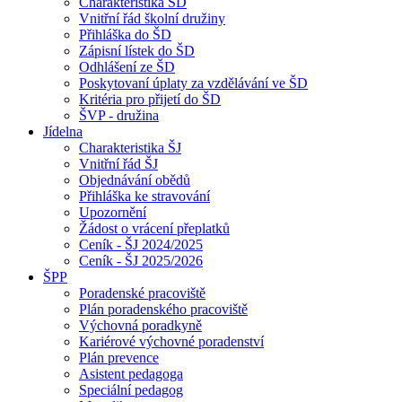
Charakteristika ŠD
Vnitřní řád školní družiny
Přihláška do ŠD
Zápisní lístek do ŠD
Odhlášení ze ŠD
Poskytovaní úplaty za vzdělávání ve ŠD
Kritéria pro přijetí do ŠD
ŠVP - družina
Jídelna
Charakteristika ŠJ
Vnitřní řád ŠJ
Objednávání obědů
Přihláška ke stravování
Upozornění
Žádost o vrácení přeplatků
Ceník - ŠJ 2024/2025
Ceník - ŠJ 2025/2026
ŠPP
Poradenské pracoviště
Plán poradenského pracoviště
Výchovná poradkyně
Kariérové výchovné poradenství
Plán prevence
Asistent pedagoga
Speciální pedagog