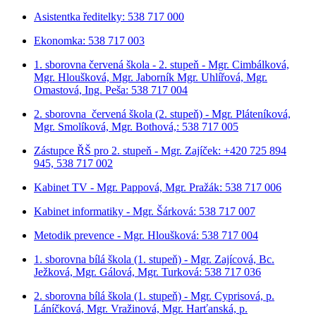
Asistentka ředitelky: 538 717 000
Ekonomka: 538 717 003
1. sborovna červená škola - 2. stupeň - Mgr. Cimbálková,
Mgr. Hloušková, Mgr. Jaborník Mgr. Uhlířová, Mgr.
Omastová, Ing. Peša: 538 717 004
2. sborovna červená škola (2. stupeň) - Mgr. Pláteníková,
Mgr. Smolíková, Mgr. Bothová,: 538 717 005
Zástupce ŘŠ pro 2. stupeň - Mgr. Zajíček: +420 725 894
945, 538 717 002
Kabinet TV - Mgr. Pappová, Mgr. Pražák: 538 717 006
Kabinet informatiky - Mgr. Šárková: 538 717 007
Metodik prevence - Mgr. Hloušková: 538 717 004
1. sborovna bílá škola (1. stupeň) - Mgr. Zajícová, Bc.
Ježková, Mgr. Gálová, Mgr. Turková: 538 717 036
2. sborovna bílá škola (1. stupeň) - Mgr. Cyprisová, p.
Láníčková, Mgr. Vražinová, Mgr. Harťanská, p.