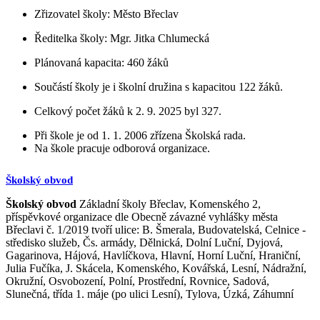
Zřizovatel školy: Město Břeclav
Ředitelka školy: Mgr. Jitka Chlumecká
Plánovaná kapacita: 460 žáků
Součástí školy je i školní družina s kapacitou 122 žáků.
Celkový počet žáků k 2. 9. 2025 byl 327.
Při škole je od 1. 1. 2006 zřízena Školská rada.
Na škole pracuje odborová organizace.
Školský obvod
Školský obvod
Základní školy Břeclav, Komenského 2,
příspěvkové organizace dle Obecně závazné vyhlášky města
Břeclavi č. 1/2019 tvoří ulice: B. Šmerala, Budovatelská, Celnice -
středisko služeb, Čs. armády, Dělnická, Dolní Luční, Dyjová,
Gagarinova, Hájová, Havlíčkova, Hlavní, Horní Luční, Hraniční,
Julia Fučíka, J. Skácela, Komenského, Kovářská, Lesní, Nádražní,
Okružní, Osvobození, Polní, Prostřední, Rovnice, Sadová,
Slunečná, třída 1. máje (po ulici Lesní), Tylova, Úzká, Záhumní