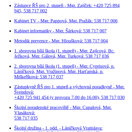
Zástupce ŘŠ pro 2. stupeň - Mgr. Zajíček: +420 725 894
945, 538 717 002
Kabinet TV - Mgr. Pappová, Mgr. Pražák: 538 717 006
Kabinet informatiky - Mgr. Šárková: 538 717 007
Metodik prevence - Mgr. Hloušková: 538 717 004
1. sborovna bílá škola (1. stupeň) - Mgr. Zajícová, Bc.
Ježková, Mgr. Gálová, Mgr. Turková: 538 717 036
2. sborovna bílá škola (1. stupeň) - Mgr. Cyprisová, p.
Láníčková, Mgr. Vražinová, Mgr. Harťanská, p.
Miškeříková:
538 717 037
Zástupkyně ŘŠ pro 1. stupeň a výchovná poradkyně - Mgr.
Švendová:
+420 725 941 454 (v provozu 7.00 do 16.00), 538 717 030
Školní poradenské pracoviště - Mgr. Cupalová, Mgr.
Vlasáková:
538 717 035
Školní družina - 1. odd. - Láníčková Vratislava: