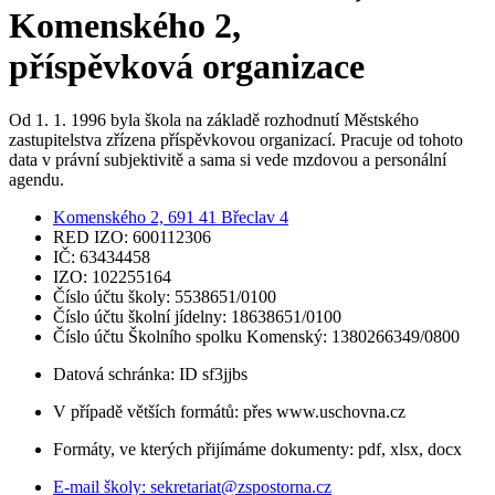
Komenského 2,
příspěvková organizace
Od 1. 1. 1996 byla škola na základě rozhodnutí Městského
zastupitelstva zřízena příspěvkovou organizací. Pracuje od tohoto
data v právní subjektivitě a sama si vede mzdovou a personální
agendu.
Komenského 2, 691 41 Břeclav 4
RED IZO: 600112306
IČ: 63434458
IZO: 102255164
Číslo účtu školy: 5538651/0100
Číslo účtu školní jídelny: 18638651/0100
Číslo účtu Školního spolku Komenský: 1380266349/0800
Datová schránka: ID sf3jjbs
V případě větších formátů: přes www.uschovna.cz
Formáty, ve kterých přijímáme dokumenty: pdf, xlsx, docx
E-mail školy:
sekretariat@zspostorna.cz