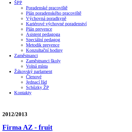
ŠPP
Poradenské pracoviště
Plán poradenského pracoviště
Výchovná poradkyně
Kariérové výchovné poradenství
Plán prevence
Asistent pedagoga
Speciální pedagog
Metodik prevence
Konzultační hodiny
Zaměstnanci
Zaměstnanci školy
Volná místa
Žákovský parlament
Členové
Jednací řád
Schůzky ŽP
Kontakty
2012/2013
Firma AZ - fruit