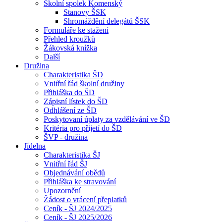
Školní spolek Komenský
Stanovy ŠSK
Shromáždění delegátů ŠSK
Formuláře ke stažení
Přehled kroužků
Žákovská knížka
Další
Družina
Charakteristika ŠD
Vnitřní řád školní družiny
Přihláška do ŠD
Zápisní lístek do ŠD
Odhlášení ze ŠD
Poskytovaní úplaty za vzdělávání ve ŠD
Kritéria pro přijetí do ŠD
ŠVP - družina
Jídelna
Charakteristika ŠJ
Vnitřní řád ŠJ
Objednávání obědů
Přihláška ke stravování
Upozornění
Žádost o vrácení přeplatků
Ceník - ŠJ 2024/2025
Ceník - ŠJ 2025/2026