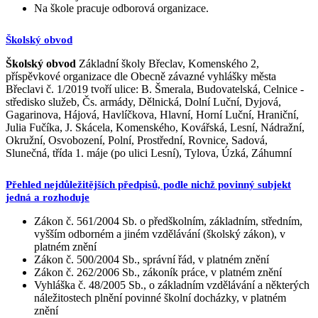
Na škole pracuje odborová organizace.
Školský obvod
Školský obvod
Základní školy Břeclav, Komenského 2,
příspěvkové organizace dle Obecně závazné vyhlášky města
Břeclavi č. 1/2019 tvoří ulice: B. Šmerala, Budovatelská, Celnice -
středisko služeb, Čs. armády, Dělnická, Dolní Luční, Dyjová,
Gagarinova, Hájová, Havlíčkova, Hlavní, Horní Luční, Hraniční,
Julia Fučíka, J. Skácela, Komenského, Kovářská, Lesní, Nádražní,
Okružní, Osvobození, Polní, Prostřední, Rovnice, Sadová,
Slunečná, třída 1. máje (po ulici Lesní), Tylova, Úzká, Záhumní
Přehled nejdůležitějších předpisů, podle nichž povinný subjekt
jedná a rozhoduje
Zákon č. 561/2004 Sb. o předškolním, základním, středním,
vyšším odborném a jiném vzdělávání (školský zákon), v
platném znění
Zákon č. 500/2004 Sb., správní řád, v platném znění
Zákon č. 262/2006 Sb., zákoník práce, v platném znění
Vyhláška č. 48/2005 Sb., o základním vzdělávání a některých
náležitostech plnění povinné školní docházky, v platném
znění