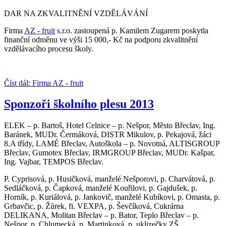
DAR NA ZKVALITNĚNÍ VZDĚLÁVÁNÍ
Firma
AZ - fruit
s.r.o. zastoupená p. Kamilem Zugarem poskytla
finanční odměnu ve výši 15 000,- Kč na podporu zkvalitnění
vzdělávacího procesu školy.
Číst dál: Firma AZ - fruit
Sponzoři školního plesu 2013
ELEK – p. Bartoš, Hotel Celnice – p. Nešpor, Město Břeclav, Ing.
Baránek, MUDr. Čermáková, DISTR Mikulov, p. Pekajová, žáci
8.A třídy, LAMÉ Břeclav, Autoškola – p. Novotná, ALTISGROUP
Břeclav, Gumotex Břeclav, IRMGROUP Břeclav, MUDr. Kašpar,
Ing. Vajbar, TEMPOS Břeclav.
P. Cyprisová, p. Husičková, manželé Nešporovi, p. Charvátová, p.
Sedláčková, p. Čapková, manželé Kouřilovi, p. Gajdušek, p.
Horník, p. Kuriálová, p. Jankovič, manželé Kubíkovi, p. Omasta, p.
Grbavčic, p. Žůrek, fi. VEXPA, p. Ševčíková, Cukrárna
DELIKANA, Molitan Břeclav – p. Bator, Teplo Břeclav – p.
Nešpor, p. Chlumecká, p. Martinková, p. uklizečky ZŠ