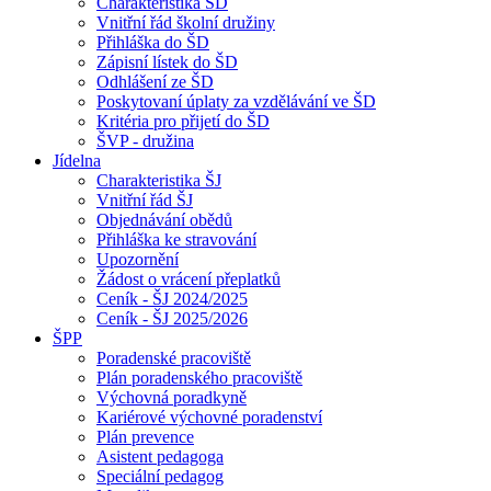
Charakteristika ŠD
Vnitřní řád školní družiny
Přihláška do ŠD
Zápisní lístek do ŠD
Odhlášení ze ŠD
Poskytovaní úplaty za vzdělávání ve ŠD
Kritéria pro přijetí do ŠD
ŠVP - družina
Jídelna
Charakteristika ŠJ
Vnitřní řád ŠJ
Objednávání obědů
Přihláška ke stravování
Upozornění
Žádost o vrácení přeplatků
Ceník - ŠJ 2024/2025
Ceník - ŠJ 2025/2026
ŠPP
Poradenské pracoviště
Plán poradenského pracoviště
Výchovná poradkyně
Kariérové výchovné poradenství
Plán prevence
Asistent pedagoga
Speciální pedagog