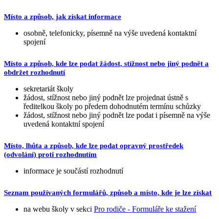
Místo a způsob, jak získat informace
osobně, telefonicky, písemně na výše uvedená kontaktní
spojení
Místo a způsob, kde lze podat žádost, stížnost nebo jiný podnět a
obdržet rozhodnutí
sekretariát školy
žádost, stížnost nebo jiný podnět lze projednat ústně s
ředitelkou školy po předem dohodnutém termínu schůzky
žádost, stížnost nebo jiný podnět lze podat i písemně na výše
uvedená kontaktní spojení
Místo, lhůta a způsob, kde lze podat opravný prostředek
(odvolání) proti rozhodnutím
informace je součástí rozhodnutí
Seznam používaných formulářů, způsob a místo, kde je lze získat
na webu školy v sekci
Pro rodiče - Formuláře ke stažení