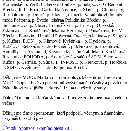
Komenského, YARO Uherské Hradiště, p. Salajková, G-Radiant
Břeclav, fi. La Food, Gastoalda Nivnice, p. Slavík, p. Chlumecký,
fi. Vitalmix – p. Dobeš, p. Hlavatá, manželé Varadínkovi, Impuls
móda Poštorná, p. Švéda, lékárna Poliklinika Břeclav, p.
Suchomelová, p. Vlašic, Hodinářství – p. Brhel, p. Opavská,
Eskomax – p. Koníčková, lékárna Herbana, p. Panáčková, KOVI
Břeclav, Potraviny Hraniční Poštorná, Ovoce, zelenina – p. Snopek,
p. Kučera, E.ON – p. Klimovič, Květinka – p. Hyclová, p.
Kolářová, Relaxační studio Poznání, p. Marková, p. Hradilová,
Autodíly – p. Vykoukal, Kosmetický salón Gabriela, p. Kociánová,
Restaurace POHODA, p. Andrejková – salón ŠARM, Sport – p.
Ručka, p. Čermák, p. Sůkal, fi. INPOST, p. Křenková, p. Horčička,
p. Štefka, Květinové studio Kopretina Břeclav.
Děkujeme MUDr. Markovi – Stomatologické centrum Břeclav a
MUDr. Zapletalové za poskytnutí vyšší finanční částky a p. Zdenku
Pláteníkovi za zajištění a darování vína na všechny stoly.
Dále děkujeme p. Harťanskému za filmové zdokumentování celého
večera.
Děkujeme těmto sponzorům, kteří podpořili věcnými a finančními
dary náš 6. školní ples.
Číst dál: Sponzoři školního plesu 2013