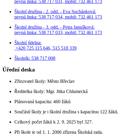
pevná linka: 538 717 031, mobil: 732 461 173
Školní družina - 2. odd. - Eva Suchánková:
pevná linka: 538 717 034,
mobil: 732 461 173
Školní družina - 3. odd. - Petra Janušková:
pevná linka: 538 717 033,
mobil: 732 461 173
Školní jídelna:
+420 725 115 646, 515 518 339
Školník: 538 717 008
Úřední deska
Zřizovatel školy: Město Břeclav
Ředitelka školy: Mgr. Jitka Chlumecká
Plánovaná kapacita: 460 žáků
Součástí školy je i školní družina s kapacitou 122 žáků.
Celkový počet žáků k 2. 9. 2025 byl 327.
Při škole je od 1. 1. 2006 zřízena Školská rada.