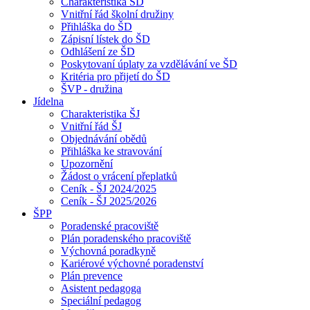
Charakteristika ŠD
Vnitřní řád školní družiny
Přihláška do ŠD
Zápisní lístek do ŠD
Odhlášení ze ŠD
Poskytovaní úplaty za vzdělávání ve ŠD
Kritéria pro přijetí do ŠD
ŠVP - družina
Jídelna
Charakteristika ŠJ
Vnitřní řád ŠJ
Objednávání obědů
Přihláška ke stravování
Upozornění
Žádost o vrácení přeplatků
Ceník - ŠJ 2024/2025
Ceník - ŠJ 2025/2026
ŠPP
Poradenské pracoviště
Plán poradenského pracoviště
Výchovná poradkyně
Kariérové výchovné poradenství
Plán prevence
Asistent pedagoga
Speciální pedagog