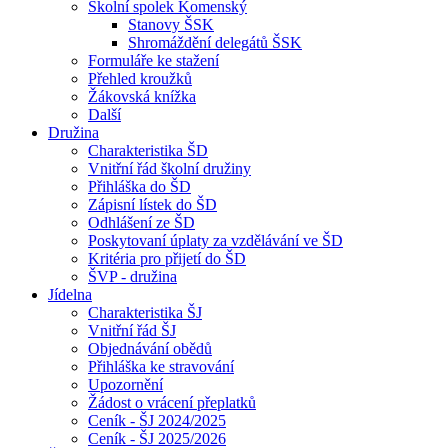
Školní spolek Komenský
Stanovy ŠSK
Shromáždění delegátů ŠSK
Formuláře ke stažení
Přehled kroužků
Žákovská knížka
Další
Družina
Charakteristika ŠD
Vnitřní řád školní družiny
Přihláška do ŠD
Zápisní lístek do ŠD
Odhlášení ze ŠD
Poskytovaní úplaty za vzdělávání ve ŠD
Kritéria pro přijetí do ŠD
ŠVP - družina
Jídelna
Charakteristika ŠJ
Vnitřní řád ŠJ
Objednávání obědů
Přihláška ke stravování
Upozornění
Žádost o vrácení přeplatků
Ceník - ŠJ 2024/2025
Ceník - ŠJ 2025/2026