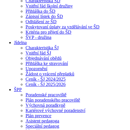
Charakteristika ŠD
Vnitřní řád školní družiny
Přihláška do ŠD
Zápisní lístek do ŠD
Odhlášení ze ŠD
Poskytovaní úplaty za vzdělávání ve ŠD
Kritéria pro přijetí do ŠD
ŠVP - družina
Jídelna
Charakteristika ŠJ
Vnitřní řád ŠJ
Objednávání obědů
Přihláška ke stravování
Upozornění
Žádost o vrácení přeplatků
Ceník - ŠJ 2024/2025
Ceník - ŠJ 2025/2026
ŠPP
Poradenské pracoviště
Plán poradenského pracoviště
Výchovná poradkyně
Kariérové výchovné poradenství
Plán prevence
Asistent pedagoga
Speciální pedagog