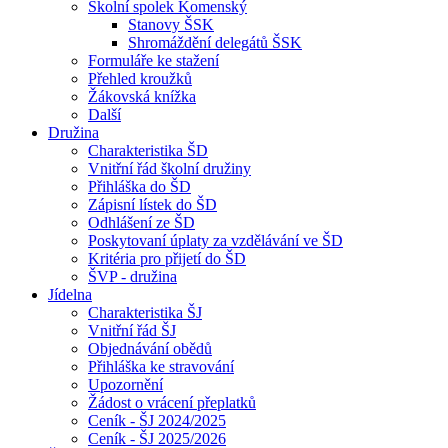
Školní spolek Komenský
Stanovy ŠSK
Shromáždění delegátů ŠSK
Formuláře ke stažení
Přehled kroužků
Žákovská knížka
Další
Družina
Charakteristika ŠD
Vnitřní řád školní družiny
Přihláška do ŠD
Zápisní lístek do ŠD
Odhlášení ze ŠD
Poskytovaní úplaty za vzdělávání ve ŠD
Kritéria pro přijetí do ŠD
ŠVP - družina
Jídelna
Charakteristika ŠJ
Vnitřní řád ŠJ
Objednávání obědů
Přihláška ke stravování
Upozornění
Žádost o vrácení přeplatků
Ceník - ŠJ 2024/2025
Ceník - ŠJ 2025/2026