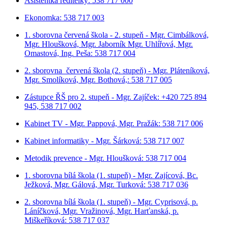
Asistentka ředitelky: 538 717 000
Ekonomka: 538 717 003
1. sborovna červená škola - 2. stupeň - Mgr. Cimbálková,
Mgr. Hloušková, Mgr. Jaborník Mgr. Uhlířová, Mgr.
Omastová, Ing. Peša: 538 717 004
2. sborovna červená škola (2. stupeň) - Mgr. Pláteníková,
Mgr. Smolíková, Mgr. Bothová,: 538 717 005
Zástupce ŘŠ pro 2. stupeň - Mgr. Zajíček: +420 725 894
945, 538 717 002
Kabinet TV - Mgr. Pappová, Mgr. Pražák: 538 717 006
Kabinet informatiky - Mgr. Šárková: 538 717 007
Metodik prevence - Mgr. Hloušková: 538 717 004
1. sborovna bílá škola (1. stupeň) - Mgr. Zajícová, Bc.
Ježková, Mgr. Gálová, Mgr. Turková: 538 717 036
2. sborovna bílá škola (1. stupeň) - Mgr. Cyprisová, p.
Láníčková, Mgr. Vražinová, Mgr. Harťanská, p.
Miškeříková:
538 717 037