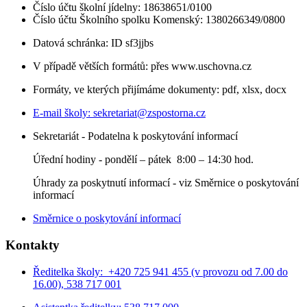
Číslo účtu školní jídelny: 18638651/0100
Číslo účtu Školního spolku Komenský: 1380266349/0800
Datová schránka: ID sf3jjbs
V případě větších formátů: přes www.uschovna.cz
Formáty, ve kterých přijímáme dokumenty: pdf, xlsx, docx
E-mail školy:
sekretariat@zspostorna.cz
Sekretariát - Podatelna k poskytování informací
Úřední hodiny - p
ondělí – pátek 8:00 – 14:30 hod.
Úhrady za poskytnutí informací - viz Směrnice o poskytování
informací
Směrnice o poskytování informací
Kontakty
Ředitelka školy: +420 725 941 455 (v provozu od 7.00 do
16.00), 538 717 001