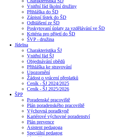
Charakteristika ŠD
Vnitřní řád školní družiny
Přihláška do ŠD
Zápisní lístek do ŠD
Odhlášení ze ŠD
Poskytovaní úplaty za vzdělávání ve ŠD
Kritéria pro přijetí do ŠD
ŠVP - družina
Jídelna
Charakteristika ŠJ
Vnitřní řád ŠJ
Objednávání obědů
Přihláška ke stravování
Upozornění
Žádost o vrácení přeplatků
Ceník - ŠJ 2024/2025
Ceník - ŠJ 2025/2026
ŠPP
Poradenské pracoviště
Plán poradenského pracoviště
Výchovná poradkyně
Kariérové výchovné poradenství
Plán prevence
Asistent pedagoga
Speciální pedagog