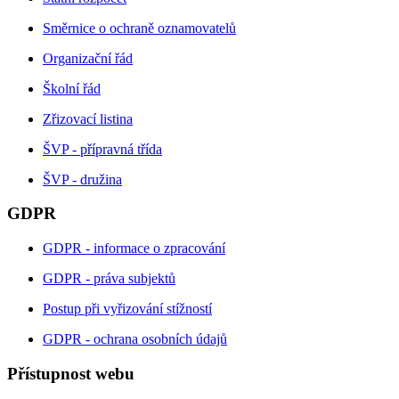
Směrnice o ochraně oznamovatelů
Organizační řád
Školní řád
Zřizovací listina
ŠVP - přípravná třída
ŠVP - družina
GDPR
GDPR - informace o zpracování
GDPR - práva subjektů
Postup při vyřizování stížností
GDPR - ochrana osobních údajů
Přístupnost webu