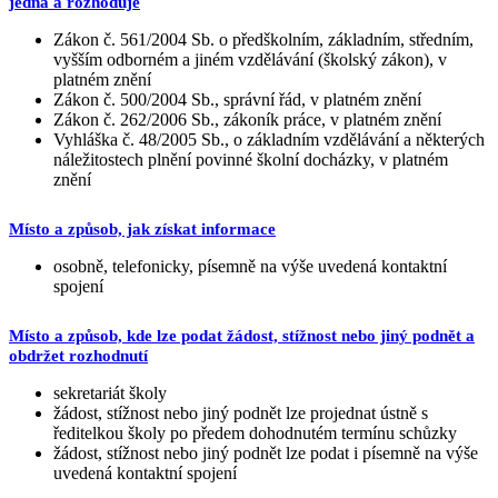
jedná a rozhoduje
Zákon č. 561/2004 Sb. o předškolním, základním, středním,
vyšším odborném a jiném vzdělávání (školský zákon), v
platném znění
Zákon č. 500/2004 Sb., správní řád, v platném znění
Zákon č. 262/2006 Sb., zákoník práce, v platném znění
Vyhláška č. 48/2005 Sb., o základním vzdělávání a některých
náležitostech plnění povinné školní docházky, v platném
znění
Místo a způsob, jak získat informace
osobně, telefonicky, písemně na výše uvedená kontaktní
spojení
Místo a způsob, kde lze podat žádost, stížnost nebo jiný podnět a
obdržet rozhodnutí
sekretariát školy
žádost, stížnost nebo jiný podnět lze projednat ústně s
ředitelkou školy po předem dohodnutém termínu schůzky
žádost, stížnost nebo jiný podnět lze podat i písemně na výše
uvedená kontaktní spojení