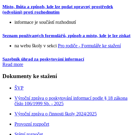
Místo, lhůta a způsob, kde lze podat opravný prostředek
(odvolání) proti rozhodnutím
informace je součástí rozhodnutí
Seznam používaných formulářů, způsob a místo, kde je lze získat
na webu školy v sekci
Pro rodiče - Formuláře ke stažení
Sazebník úhrad za poskytování informací
Read more
Dokumenty ke stažení
ŠVP
Výroční zpráva o poskytování informací podle § 18 zákona
číslo 106/1999 Sb. - 2025
Výroční zpráva o činnosti školy 2024/2025
Provozní rozpočet
Státní rozpočet