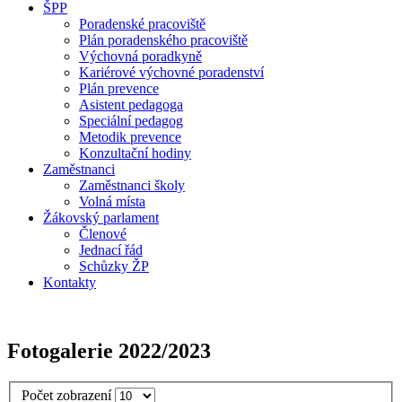
ŠPP
Poradenské pracoviště
Plán poradenského pracoviště
Výchovná poradkyně
Kariérové výchovné poradenství
Plán prevence
Asistent pedagoga
Speciální pedagog
Metodik prevence
Konzultační hodiny
Zaměstnanci
Zaměstnanci školy
Volná místa
Žákovský parlament
Členové
Jednací řád
Schůzky ŽP
Kontakty
Fotogalerie 2022/2023
Počet zobrazení