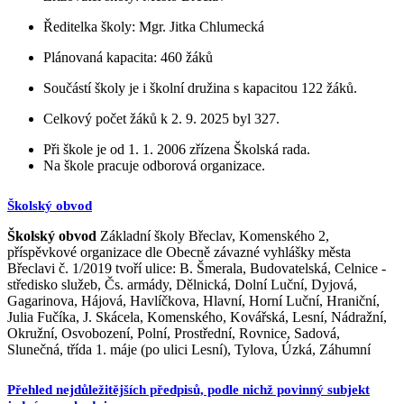
Ředitelka školy: Mgr. Jitka Chlumecká
Plánovaná kapacita: 460 žáků
Součástí školy je i školní družina s kapacitou 122 žáků.
Celkový počet žáků k 2. 9. 2025 byl 327.
Při škole je od 1. 1. 2006 zřízena Školská rada.
Na škole pracuje odborová organizace.
Školský obvod
Školský obvod
Základní školy Břeclav, Komenského 2,
příspěvkové organizace dle Obecně závazné vyhlášky města
Břeclavi č. 1/2019 tvoří ulice: B. Šmerala, Budovatelská, Celnice -
středisko služeb, Čs. armády, Dělnická, Dolní Luční, Dyjová,
Gagarinova, Hájová, Havlíčkova, Hlavní, Horní Luční, Hraniční,
Julia Fučíka, J. Skácela, Komenského, Kovářská, Lesní, Nádražní,
Okružní, Osvobození, Polní, Prostřední, Rovnice, Sadová,
Slunečná, třída 1. máje (po ulici Lesní), Tylova, Úzká, Záhumní
Přehled nejdůležitějších předpisů, podle nichž povinný subjekt