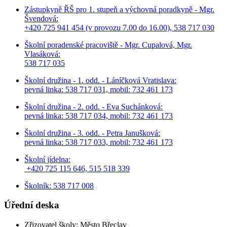
Zástupkyně ŘŠ pro 1. stupeň a výchovná poradkyně - Mgr.
Švendová:
+420 725 941 454 (v provozu 7.00 do 16.00), 538 717 030
Školní poradenské pracoviště - Mgr. Cupalová, Mgr.
Vlasáková:
538 717 035
Školní družina - 1. odd. - Láníčková Vratislava:
pevná linka: 538 717 031, mobil: 732 461 173
Školní družina - 2. odd. - Eva Suchánková:
pevná linka: 538 717 034,
mobil: 732 461 173
Školní družina - 3. odd. - Petra Janušková:
pevná linka: 538 717 033,
mobil: 732 461 173
Školní jídelna:
+420 725 115 646, 515 518 339
Školník: 538 717 008
Úřední deska
Zřizovatel školy: Město Břeclav