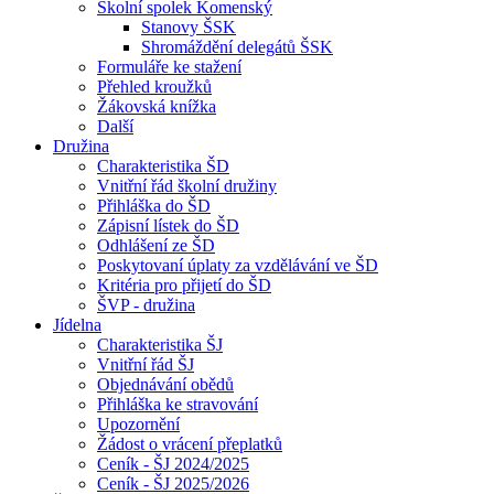
Školní spolek Komenský
Stanovy ŠSK
Shromáždění delegátů ŠSK
Formuláře ke stažení
Přehled kroužků
Žákovská knížka
Další
Družina
Charakteristika ŠD
Vnitřní řád školní družiny
Přihláška do ŠD
Zápisní lístek do ŠD
Odhlášení ze ŠD
Poskytovaní úplaty za vzdělávání ve ŠD
Kritéria pro přijetí do ŠD
ŠVP - družina
Jídelna
Charakteristika ŠJ
Vnitřní řád ŠJ
Objednávání obědů
Přihláška ke stravování
Upozornění
Žádost o vrácení přeplatků
Ceník - ŠJ 2024/2025
Ceník - ŠJ 2025/2026