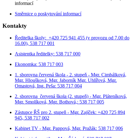
informací
Směrnice o poskytování informací
Kontakty
Ředitelka školy: +420 725 941 455 (v provozu od 7.00 do
16.00), 538 717 001
Asistentka ředitelky: 538 717 000
Ekonomka: 538 717 003
1. sborovna červená škola - 2. stupeň - Mgr. Cimbálková,
Mgr. Hloušková, Mgr. Jaborník Mgr. Uhlířová, Mgr.
Omastová, Ing. Peša: 538 717 004
2. sborovna červená škola (2. stupeň) - Mgr. Pláteníková,
Mgr. Smolíková, Mgr. Bothová,: 538 717 005
Zástupce ŘŠ pro 2. stupeň - Mgr. Zajíček: +420 725 894
945, 538 717 002
Kabinet TV - Mgr. Pappová, Mgr. Pražák: 538 717 006