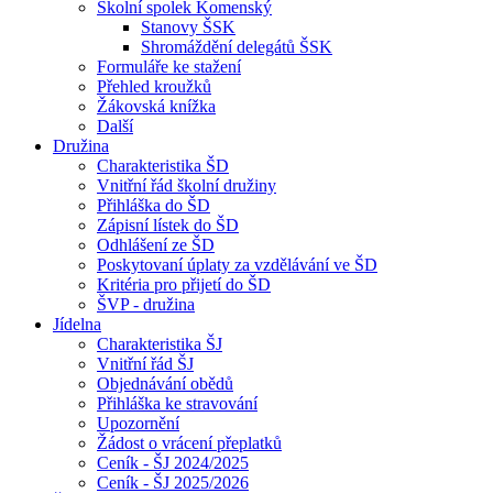
Školní spolek Komenský
Stanovy ŠSK
Shromáždění delegátů ŠSK
Formuláře ke stažení
Přehled kroužků
Žákovská knížka
Další
Družina
Charakteristika ŠD
Vnitřní řád školní družiny
Přihláška do ŠD
Zápisní lístek do ŠD
Odhlášení ze ŠD
Poskytovaní úplaty za vzdělávání ve ŠD
Kritéria pro přijetí do ŠD
ŠVP - družina
Jídelna
Charakteristika ŠJ
Vnitřní řád ŠJ
Objednávání obědů
Přihláška ke stravování
Upozornění
Žádost o vrácení přeplatků
Ceník - ŠJ 2024/2025
Ceník - ŠJ 2025/2026