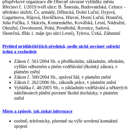
příspěvkové organizace dle Obecně závazné vyhlášky města
Břeclavi č. 1/2019 tvoří ulice: B. Šmerala, Budovatelská, Celnice -
středisko služeb, Čs. armády, Dělnická, Dolní Luční, Dyjová,
Gagarinova, Hájová, Havlíčkova, Hlavní, Horní Luční, Hraniční,
Julia Fučíka, J. Skácela, Komenského, Kovářská, Lesní, Nádražní,
Okružní, Osvobození, Polní, Prostřední, Rovnice, Sadová,
Slunečná, třída 1. máje (po ulici Lesní), Tylova, Úzká, Záhumní
Přehled nejdůležitějších předpisů, podle nichž povinný subjekt
jedná a rozhoduje
Zákon č. 561/2004 Sb. o předškolním, základním, středním,
vyšším odborném a jiném vzdělávání (školský zákon), v
platném znění
Zákon č. 500/2004 Sb., správní řád, v platném znění
Zákon č. 262/2006 Sb., zákoník práce, v platném znění
Vyhláška č. 48/2005 Sb., o základním vzdělávání a některých
náležitostech plnění povinné školní docházky, v platném
znění
Místo a způsob, jak získat informace
osobně, telefonicky, písemně na výše uvedená kontaktní
spojení