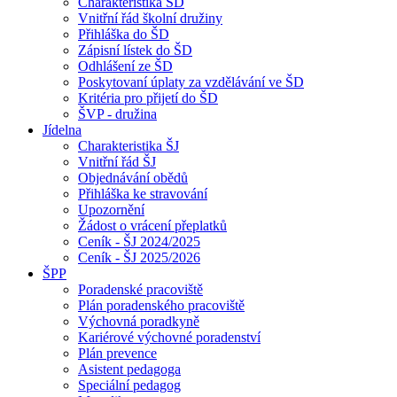
Charakteristika ŠD
Vnitřní řád školní družiny
Přihláška do ŠD
Zápisní lístek do ŠD
Odhlášení ze ŠD
Poskytovaní úplaty za vzdělávání ve ŠD
Kritéria pro přijetí do ŠD
ŠVP - družina
Jídelna
Charakteristika ŠJ
Vnitřní řád ŠJ
Objednávání obědů
Přihláška ke stravování
Upozornění
Žádost o vrácení přeplatků
Ceník - ŠJ 2024/2025
Ceník - ŠJ 2025/2026
ŠPP
Poradenské pracoviště
Plán poradenského pracoviště
Výchovná poradkyně
Kariérové výchovné poradenství
Plán prevence
Asistent pedagoga
Speciální pedagog