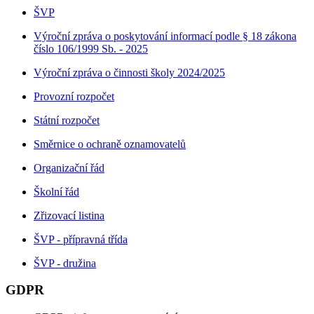
ŠVP
Výroční zpráva o poskytování informací podle § 18 zákona
číslo 106/1999 Sb. - 2025
Výroční zpráva o činnosti školy 2024/2025
Provozní rozpočet
Státní rozpočet
Směrnice o ochraně oznamovatelů
Organizační řád
Školní řád
Zřizovací listina
ŠVP - přípravná třída
ŠVP - družina
GDPR