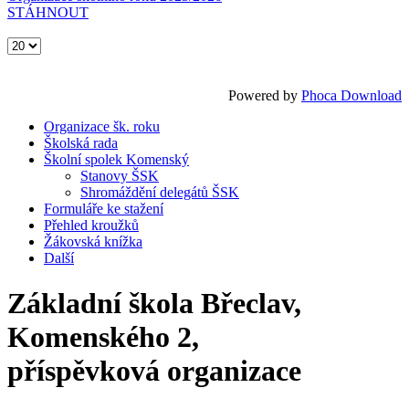
STÁHNOUT
Powered by
Phoca Download
Organizace šk. roku
Školská rada
Školní spolek Komenský
Stanovy ŠSK
Shromáždění delegátů ŠSK
Formuláře ke stažení
Přehled kroužků
Žákovská knížka
Další
Základní škola Břeclav,
Komenského 2,
příspěvková organizace