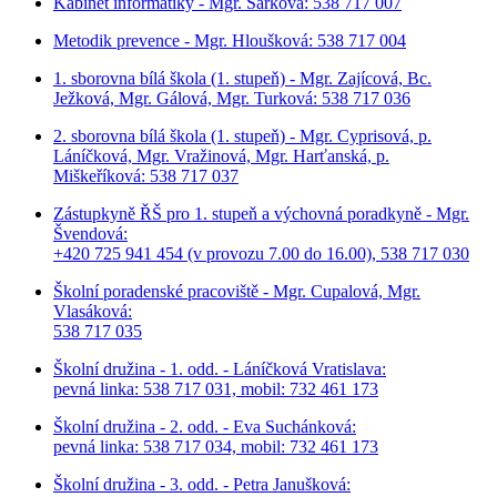
Kabinet informatiky - Mgr. Šárková: 538 717 007
Metodik prevence - Mgr. Hloušková: 538 717 004
1. sborovna bílá škola (1. stupeň) - Mgr. Zajícová, Bc.
Ježková, Mgr. Gálová, Mgr. Turková: 538 717 036
2. sborovna bílá škola (1. stupeň) - Mgr. Cyprisová, p.
Láníčková, Mgr. Vražinová, Mgr. Harťanská, p.
Miškeříková:
538 717 037
Zástupkyně ŘŠ pro 1. stupeň a výchovná poradkyně - Mgr.
Švendová:
+420 725 941 454 (v provozu 7.00 do 16.00), 538 717 030
Školní poradenské pracoviště - Mgr. Cupalová, Mgr.
Vlasáková:
538 717 035
Školní družina - 1. odd. - Láníčková Vratislava:
pevná linka: 538 717 031, mobil: 732 461 173
Školní družina - 2. odd. - Eva Suchánková:
pevná linka: 538 717 034,
mobil: 732 461 173
Školní družina - 3. odd. - Petra Janušková: