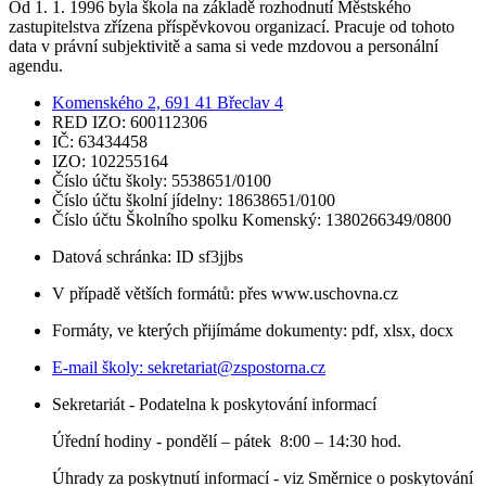
Od 1. 1. 1996 byla škola na základě rozhodnutí Městského
zastupitelstva zřízena příspěvkovou organizací. Pracuje od tohoto
data v právní subjektivitě a sama si vede mzdovou a personální
agendu.
Komenského 2, 691 41 Břeclav 4
RED IZO: 600112306
IČ: 63434458
IZO: 102255164
Číslo účtu školy: 5538651/0100
Číslo účtu školní jídelny: 18638651/0100
Číslo účtu Školního spolku Komenský: 1380266349/0800
Datová schránka: ID sf3jjbs
V případě větších formátů: přes www.uschovna.cz
Formáty, ve kterých přijímáme dokumenty: pdf, xlsx, docx
E-mail školy:
sekretariat@zspostorna.cz
Sekretariát - Podatelna k poskytování informací
Úřední hodiny - p
ondělí – pátek 8:00 – 14:30 hod.
Úhrady za poskytnutí informací - viz Směrnice o poskytování