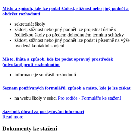
Místo a způsob, kde lze podat žádost, stížnost nebo jiný podnět a
obdržet rozhodnutí
sekretariát školy
žádost, stížnost nebo jiný podnět lze projednat ústně s
ředitelkou školy po předem dohodnutém termínu schůzky
žádost, stížnost nebo jiný podnět lze podat i písemně na výše
uvedená kontaktní spojení
Místo, lhůta a způsob, kde lze podat opravný prostředek
(odvolání) proti rozhodnutím
informace je součástí rozhodnutí
Seznam používaných formulářů, způsob a místo, kde je lze získat
na webu školy v sekci
Pro rodiče - Formuláře ke stažení
Sazebník úhrad za poskytování informací
Read more
Dokumenty ke stažení