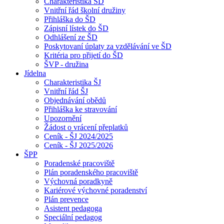
Charakteristika ŠD
Vnitřní řád školní družiny
Přihláška do ŠD
Zápisní lístek do ŠD
Odhlášení ze ŠD
Poskytovaní úplaty za vzdělávání ve ŠD
Kritéria pro přijetí do ŠD
ŠVP - družina
Jídelna
Charakteristika ŠJ
Vnitřní řád ŠJ
Objednávání obědů
Přihláška ke stravování
Upozornění
Žádost o vrácení přeplatků
Ceník - ŠJ 2024/2025
Ceník - ŠJ 2025/2026
ŠPP
Poradenské pracoviště
Plán poradenského pracoviště
Výchovná poradkyně
Kariérové výchovné poradenství
Plán prevence
Asistent pedagoga
Speciální pedagog