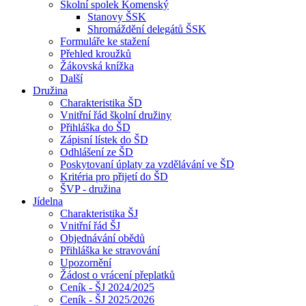
Školní spolek Komenský
Stanovy ŠSK
Shromáždění delegátů ŠSK
Formuláře ke stažení
Přehled kroužků
Žákovská knížka
Další
Družina
Charakteristika ŠD
Vnitřní řád školní družiny
Přihláška do ŠD
Zápisní lístek do ŠD
Odhlášení ze ŠD
Poskytovaní úplaty za vzdělávání ve ŠD
Kritéria pro přijetí do ŠD
ŠVP - družina
Jídelna
Charakteristika ŠJ
Vnitřní řád ŠJ
Objednávání obědů
Přihláška ke stravování
Upozornění
Žádost o vrácení přeplatků
Ceník - ŠJ 2024/2025
Ceník - ŠJ 2025/2026