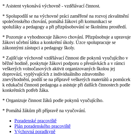
* Asistent vykonává výchovně - vzdělávací činnost.
* Spolupodílí se na výchovné práci zaměřené na rozvoj zkvalitnění
společenského chování, pomáhá žákovi při komunikaci se
spolužáky a pedagogy a při přizpůsobování se školnímu prostředí.
* Pozoruje a vyhodnocuje žákovo chování. Přizpůsobuje a upravuje
žákovi učební látku a konkrétní úkoly. Úzce spolupracuje se
zákonnými zástupci a pedagogy školy.
* Zajišťuje výchovně vzdělávací činnost dle pokynů vyučujícího v
běžné hodině, poskytuje žákovi podporu o přestávkách a v rámci
veškerých volnočasových aktivit organizovaných školou jej
doprovází, vyplývajících z individuálního zdravotního
znevýhodnění, podílí se na přípravě veškerých materiálů a pomůcek
k edukační činnosti pedagoga a asistuje při dalších činnostech podle
konkrétních potřeb žáka.
* Organizuje činnost žáků podle pokynů vyučujícího.
* Pomáhá žákům při přípravě na vyučování.
Poradenské pracoviště
Plán poradenského pracoviště
Výchovná poradkyně