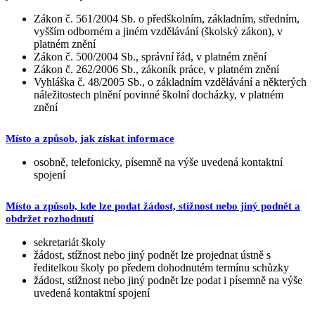
Zákon č. 561/2004 Sb. o předškolním, základním, středním,
vyšším odborném a jiném vzdělávání (školský zákon), v
platném znění
Zákon č. 500/2004 Sb., správní řád, v platném znění
Zákon č. 262/2006 Sb., zákoník práce, v platném znění
Vyhláška č. 48/2005 Sb., o základním vzdělávání a některých
náležitostech plnění povinné školní docházky, v platném
znění
Místo a způsob, jak získat informace
osobně, telefonicky, písemně na výše uvedená kontaktní
spojení
Místo a způsob, kde lze podat žádost, stížnost nebo jiný podnět a
obdržet rozhodnutí
sekretariát školy
žádost, stížnost nebo jiný podnět lze projednat ústně s
ředitelkou školy po předem dohodnutém termínu schůzky
žádost, stížnost nebo jiný podnět lze podat i písemně na výše
uvedená kontaktní spojení