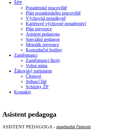
ŠPP
Poradenské pracoviště
Plán poradenského pracoviště
Výchovná poradkyně
Kariérové výchovné poradenství
Plán prevence
Asistent pedagoga
Speciální pedagog
Metodik prevence
Konzultační hodiny
Zaměstnanci
Zaměstnanci školy
Volná místa
Žákovský parlament
Členové
Jednací řád
Schůzky ŽP
Kontakty
Asistent pedagoga
ASISTENT PEDAGOGA -
standardní činnosti