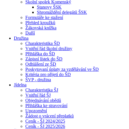
Školní spolek Komenský
Stanovy ŠSK
Shromáždění delegátů ŠSK
Formuláře ke stažení
Přehled kroužků
Žákovská knížka
Další
Družina
Charakteristika ŠD
Vnitřní řád školní družiny
Přihláška do ŠD
Zápisní lístek do ŠD
Odhlášení ze ŠD
Poskytovaní úplaty za vzdělávání ve ŠD
Kritéria pro přijetí do ŠD
ŠVP - družina
Jídelna
Charakteristika ŠJ
Vnitřní řád ŠJ
Objednávání obědů
Přihláška ke stravování
Upozornění
Žádost o vrácení přeplatků
Ceník - ŠJ 2024/2025
Ceník - ŠJ 2025/2026