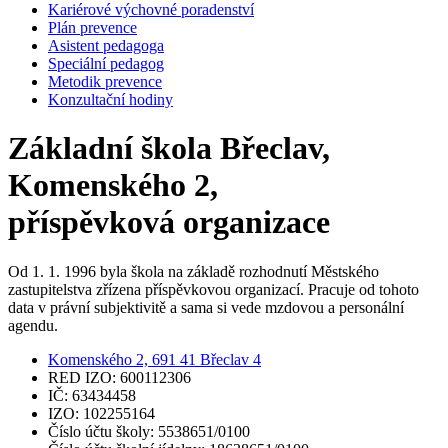
Kariérové výchovné poradenství
Plán prevence
Asistent pedagoga
Speciální pedagog
Metodik prevence
Konzultační hodiny
Základní škola Břeclav,
Komenského 2,
příspěvková organizace
Od 1. 1. 1996 byla škola na základě rozhodnutí Městského
zastupitelstva zřízena příspěvkovou organizací. Pracuje od tohoto
data v právní subjektivitě a sama si vede mzdovou a personální
agendu.
Komenského 2, 691 41 Břeclav 4
RED IZO: 600112306
IČ: 63434458
IZO: 102255164
Číslo účtu školy: 5538651/0100