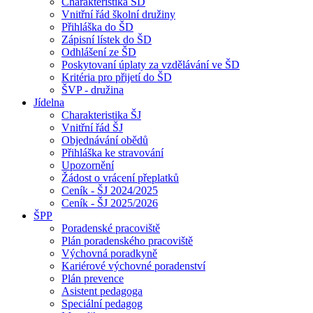
Charakteristika ŠD
Vnitřní řád školní družiny
Přihláška do ŠD
Zápisní lístek do ŠD
Odhlášení ze ŠD
Poskytovaní úplaty za vzdělávání ve ŠD
Kritéria pro přijetí do ŠD
ŠVP - družina
Jídelna
Charakteristika ŠJ
Vnitřní řád ŠJ
Objednávání obědů
Přihláška ke stravování
Upozornění
Žádost o vrácení přeplatků
Ceník - ŠJ 2024/2025
Ceník - ŠJ 2025/2026
ŠPP
Poradenské pracoviště
Plán poradenského pracoviště
Výchovná poradkyně
Kariérové výchovné poradenství
Plán prevence
Asistent pedagoga
Speciální pedagog