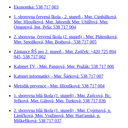
Ekonomka: 538 717 003
1. sborovna červená škola - 2. stupeň - Mgr. Cimbálková,
Mgr. Hloušková, Mgr. Jaborník Mgr. Uhlířová, Mgr.
Omastová, Ing. Peša: 538 717 004
2. sborovna červená škola (2. stupeň) - Mgr. Pláteníková,
Mgr. Smolíková, Mgr. Bothová,: 538 717 005
Zástupce ŘŠ pro 2. stupeň - Mgr. Zajíček: +420 725 894
945, 538 717 002
Kabinet TV - Mgr. Pappová, Mgr. Pražák: 538 717 006
Kabinet informatiky - Mgr. Šárková: 538 717 007
Metodik prevence - Mgr. Hloušková: 538 717 004
1. sborovna bílá škola (1. stupeň) - Mgr. Zajícová, Bc.
Ježková, Mgr. Gálová, Mgr. Turková: 538 717 036
2. sborovna bílá škola (1. stupeň) - Mgr. Cyprisová, p.
Láníčková, Mgr. Vražinová, Mgr. Harťanská, p.
Miškeříková:
538 717 037