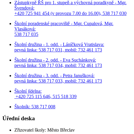
Zástupkyně ŘŠ pro 1. stupeň a výchovná poradkyně - Mgr.
Švendová:
+420 725 941 454 (v provozu 7.00 do 16.00), 538 717 030
Školní poradenské pracoviště - Mgr. Cupalová, Mgr.
Vlasáková:
538 717 035
Školní družina - 1. odd. - Láníčková Vratislava:
pevná linka: 538 717 031, mobil: 732 461 173
Školní družina - 2. odd. - Eva Suchánková:
pevná linka: 538 717 034,
mobil: 732 461 173
Školní družina - 3. odd. - Petra Janušková:
pevná linka: 538 717 033,
mobil: 732 461 173
Školní jídelna:
+420 725 115 646, 515 518 339
Školník: 538 717 008
Úřední deska
Zřizovatel školy: Město Břeclav