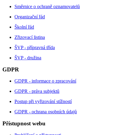
Směrnice o ochraně oznamovatelů
Organizační řád
Školní řád
Zřizovací listina
ŠVP - přípravná třída
ŠVP - družina
GDPR
GDPR - informace o zpracování
GDPR - práva subjektů
Postup při vyřizování stížností
GDPR - ochrana osobních údajů
Přístupnost webu