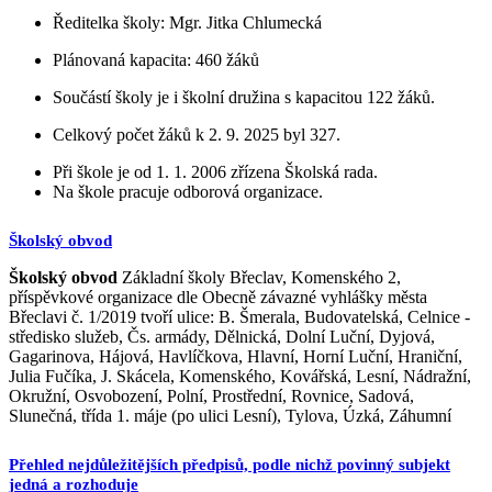
Ředitelka školy: Mgr. Jitka Chlumecká
Plánovaná kapacita: 460 žáků
Součástí školy je i školní družina s kapacitou 122 žáků.
Celkový počet žáků k 2. 9. 2025 byl 327.
Při škole je od 1. 1. 2006 zřízena Školská rada.
Na škole pracuje odborová organizace.
Školský obvod
Školský obvod
Základní školy Břeclav, Komenského 2,
příspěvkové organizace dle Obecně závazné vyhlášky města
Břeclavi č. 1/2019 tvoří ulice: B. Šmerala, Budovatelská, Celnice -
středisko služeb, Čs. armády, Dělnická, Dolní Luční, Dyjová,
Gagarinova, Hájová, Havlíčkova, Hlavní, Horní Luční, Hraniční,
Julia Fučíka, J. Skácela, Komenského, Kovářská, Lesní, Nádražní,
Okružní, Osvobození, Polní, Prostřední, Rovnice, Sadová,
Slunečná, třída 1. máje (po ulici Lesní), Tylova, Úzká, Záhumní
Přehled nejdůležitějších předpisů, podle nichž povinný subjekt
jedná a rozhoduje