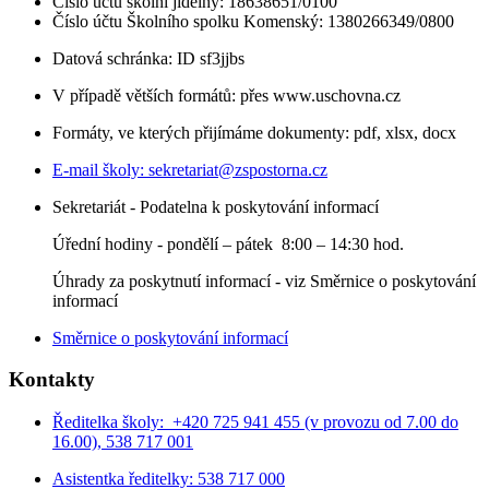
Číslo účtu školní jídelny: 18638651/0100
Číslo účtu Školního spolku Komenský: 1380266349/0800
Datová schránka: ID sf3jjbs
V případě větších formátů: přes www.uschovna.cz
Formáty, ve kterých přijímáme dokumenty: pdf, xlsx, docx
E-mail školy:
sekretariat@zspostorna.cz
Sekretariát - Podatelna k poskytování informací
Úřední hodiny - p
ondělí – pátek 8:00 – 14:30 hod.
Úhrady za poskytnutí informací - viz Směrnice o poskytování
informací
Směrnice o poskytování informací
Kontakty
Ředitelka školy: +420 725 941 455 (v provozu od 7.00 do
16.00), 538 717 001
Asistentka ředitelky: 538 717 000