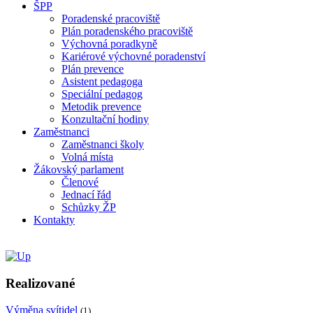
ŠPP
Poradenské pracoviště
Plán poradenského pracoviště
Výchovná poradkyně
Kariérové výchovné poradenství
Plán prevence
Asistent pedagoga
Speciální pedagog
Metodik prevence
Konzultační hodiny
Zaměstnanci
Zaměstnanci školy
Volná místa
Žákovský parlament
Členové
Jednací řád
Schůzky ŽP
Kontakty
Realizované
Výměna svítidel
(1)