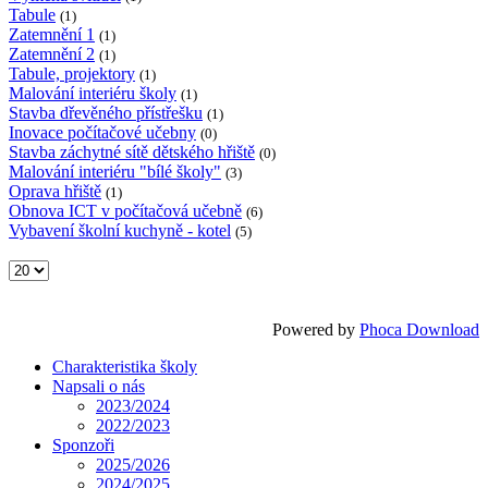
Tabule
(1)
Zatemnění 1
(1)
Zatemnění 2
(1)
Tabule, projektory
(1)
Malování interiéru školy
(1)
Stavba dřevěného přístřešku
(1)
Inovace počítačové učebny
(0)
Stavba záchytné sítě dětského hřiště
(0)
Malování interiéru "bílé školy"
(3)
Oprava hřiště
(1)
Obnova ICT v počítačová učebně
(6)
Vybavení školní kuchyně - kotel
(5)
Powered by
Phoca Download
Charakteristika školy
Napsali o nás
2023/2024
2022/2023
Sponzoři
2025/2026
2024/2025