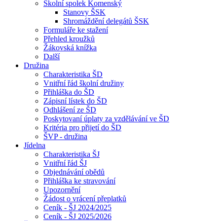
Školní spolek Komenský
Stanovy ŠSK
Shromáždění delegátů ŠSK
Formuláře ke stažení
Přehled kroužků
Žákovská knížka
Další
Družina
Charakteristika ŠD
Vnitřní řád školní družiny
Přihláška do ŠD
Zápisní lístek do ŠD
Odhlášení ze ŠD
Poskytovaní úplaty za vzdělávání ve ŠD
Kritéria pro přijetí do ŠD
ŠVP - družina
Jídelna
Charakteristika ŠJ
Vnitřní řád ŠJ
Objednávání obědů
Přihláška ke stravování
Upozornění
Žádost o vrácení přeplatků
Ceník - ŠJ 2024/2025
Ceník - ŠJ 2025/2026