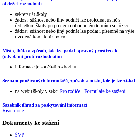
obdržet rozhodnutí
sekretariát školy
žádost, stížnost nebo jiný podnět lze projednat ústně s
ředitelkou školy po předem dohodnutém termínu schůzky
žádost, stížnost nebo jiný podnět lze podat i písemně na výše
uvedená kontaktní spojení
Místo, lhůta a způsob, kde lze podat opravný prostředek
(odvolání) proti rozhodnutím
informace je součástí rozhodnutí
Seznam používaných formulářů, způsob a místo, kde je lze získat
na webu školy v sekci
Pro rodiče - Formuláře ke stažení
Sazebník úhrad za poskytování informací
Read more
Dokumenty ke stažení
ŠVP