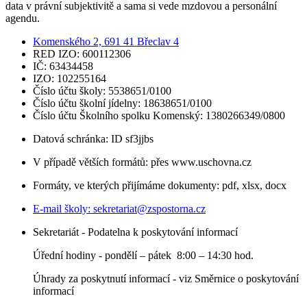
data v právní subjektivitě a sama si vede mzdovou a personální
agendu.
Komenského 2, 691 41 Břeclav 4
RED IZO: 600112306
IČ: 63434458
IZO: 102255164
Číslo účtu školy: 5538651/0100
Číslo účtu školní jídelny: 18638651/0100
Číslo účtu Školního spolku Komenský: 1380266349/0800
Datová schránka: ID sf3jjbs
V případě větších formátů: přes www.uschovna.cz
Formáty, ve kterých přijímáme dokumenty: pdf, xlsx, docx
E-mail školy:
sekretariat@zspostorna.cz
Sekretariát - Podatelna k poskytování informací
Úřední hodiny - p
ondělí – pátek 8:00 – 14:30 hod.
Úhrady za poskytnutí informací - viz Směrnice o poskytování
informací