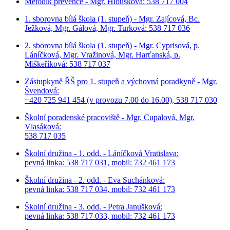
Metodik prevence - Mgr. Hloušková: 538 717 004
1. sborovna bílá škola (1. stupeň) - Mgr. Zajícová, Bc.
Ježková, Mgr. Gálová, Mgr. Turková: 538 717 036
2. sborovna bílá škola (1. stupeň) - Mgr. Cyprisová, p.
Láníčková, Mgr. Vražinová, Mgr. Harťanská, p.
Miškeříková:
538 717 037
Zástupkyně ŘŠ pro 1. stupeň a výchovná poradkyně - Mgr.
Švendová:
+420 725 941 454 (v provozu 7.00 do 16.00), 538 717 030
Školní poradenské pracoviště - Mgr. Cupalová, Mgr.
Vlasáková:
538 717 035
Školní družina - 1. odd. - Láníčková Vratislava:
pevná linka: 538 717 031, mobil: 732 461 173
Školní družina - 2. odd. - Eva Suchánková:
pevná linka: 538 717 034,
mobil: 732 461 173
Školní družina - 3. odd. - Petra Janušková:
pevná linka: 538 717 033,
mobil: 732 461 173