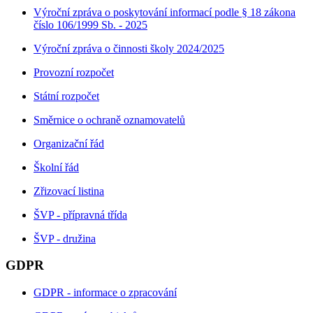
Výroční zpráva o poskytování informací podle § 18 zákona
číslo 106/1999 Sb. - 2025
Výroční zpráva o činnosti školy 2024/2025
Provozní rozpočet
Státní rozpočet
Směrnice o ochraně oznamovatelů
Organizační řád
Školní řád
Zřizovací listina
ŠVP - přípravná třída
ŠVP - družina
GDPR
GDPR - informace o zpracování