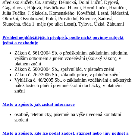
středisko služeb, Čs. armády, Dělnická, Dolní Luční, Dyjová,
Gagarinova, Hájová, Havlíčkova, Hlavní, Horní Luční, Hraniční,
Julia Fučíka, J. Skácela, Komenského, Kovářská, Lesní, Nádražní,
Okružní, Osvobození, Polní, Prostřední, Rovnice, Sadová,
Slunečná, třída 1. máje (po ulici Lesní), Tylova, Úzká, Záhumní
Přehled nejdůležitějších předpisů, podle nichž povinný subjekt
jedná a rozhoduje
Zákon č. 561/2004 Sb. o předškolním, základním, středním,
vyšším odborném a jiném vzdělávání (školský zákon), v
platném znění
Zákon č. 500/2004 Sb., správní řád, v platném znění
Zákon č. 262/2006 Sb., zákoník práce, v platném znění
Vyhláška č. 48/2005 Sb., o základním vzdělávání a některých
náležitostech plnění povinné školní docházky, v platném
znění
Místo a způsob, jak získat informace
osobně, telefonicky, písemně na výše uvedená kontaktní
spojení
Místo a způsob, kde lze podat žádost, stížnost nebo jiný podnět a