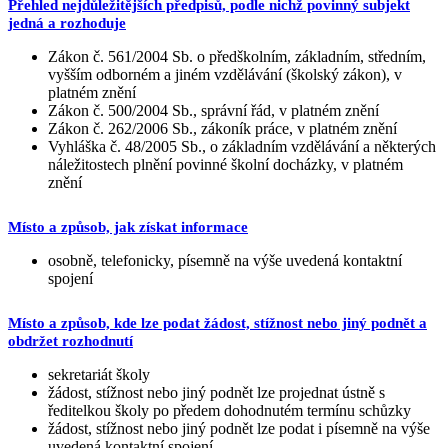
Přehled nejdůležitějších předpisů, podle nichž povinný subjekt
jedná a rozhoduje
Zákon č. 561/2004 Sb. o předškolním, základním, středním,
vyšším odborném a jiném vzdělávání (školský zákon), v
platném znění
Zákon č. 500/2004 Sb., správní řád, v platném znění
Zákon č. 262/2006 Sb., zákoník práce, v platném znění
Vyhláška č. 48/2005 Sb., o základním vzdělávání a některých
náležitostech plnění povinné školní docházky, v platném
znění
Místo a způsob, jak získat informace
osobně, telefonicky, písemně na výše uvedená kontaktní
spojení
Místo a způsob, kde lze podat žádost, stížnost nebo jiný podnět a
obdržet rozhodnutí
sekretariát školy
žádost, stížnost nebo jiný podnět lze projednat ústně s
ředitelkou školy po předem dohodnutém termínu schůzky
žádost, stížnost nebo jiný podnět lze podat i písemně na výše
uvedená kontaktní spojení