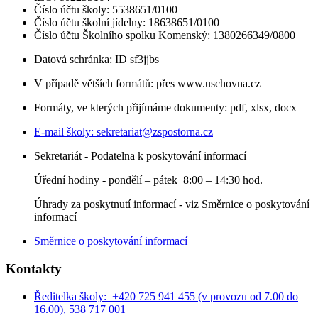
Číslo účtu školy: 5538651/0100
Číslo účtu školní jídelny: 18638651/0100
Číslo účtu Školního spolku Komenský: 1380266349/0800
Datová schránka: ID sf3jjbs
V případě větších formátů: přes www.uschovna.cz
Formáty, ve kterých přijímáme dokumenty: pdf, xlsx, docx
E-mail školy:
sekretariat@zspostorna.cz
Sekretariát - Podatelna k poskytování informací
Úřední hodiny - p
ondělí – pátek 8:00 – 14:30 hod.
Úhrady za poskytnutí informací - viz Směrnice o poskytování
informací
Směrnice o poskytování informací
Kontakty
Ředitelka školy: +420 725 941 455 (v provozu od 7.00 do
16.00), 538 717 001