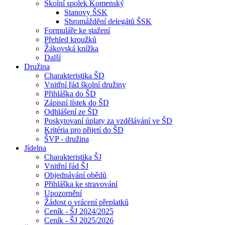
Školní spolek Komenský
Stanovy ŠSK
Shromáždění delegátů ŠSK
Formuláře ke stažení
Přehled kroužků
Žákovská knížka
Další
Družina
Charakteristika ŠD
Vnitřní řád školní družiny
Přihláška do ŠD
Zápisní lístek do ŠD
Odhlášení ze ŠD
Poskytovaní úplaty za vzdělávání ve ŠD
Kritéria pro přijetí do ŠD
ŠVP - družina
Jídelna
Charakteristika ŠJ
Vnitřní řád ŠJ
Objednávání obědů
Přihláška ke stravování
Upozornění
Žádost o vrácení přeplatků
Ceník - ŠJ 2024/2025
Ceník - ŠJ 2025/2026