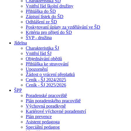
Charakteristika ŠD
Vnitřní řád školní družiny
Přihláška do ŠD
Zápisní lístek do ŠD
Odhlášení ze ŠD
Poskytovaní úplaty za vzdělávání ve ŠD
Kritéria pro přijetí do ŠD
ŠVP - družina
Jídelna
Charakteristika ŠJ
Vnitřní řád ŠJ
Objednávání obědů
Přihláška ke stravování
Upozornění
Žádost o vrácení přeplatků
Ceník - ŠJ 2024/2025
Ceník - ŠJ 2025/2026
ŠPP
Poradenské pracoviště
Plán poradenského pracoviště
Výchovná poradkyně
Kariérové výchovné poradenství
Plán prevence
Asistent pedagoga
Speciální pedagog