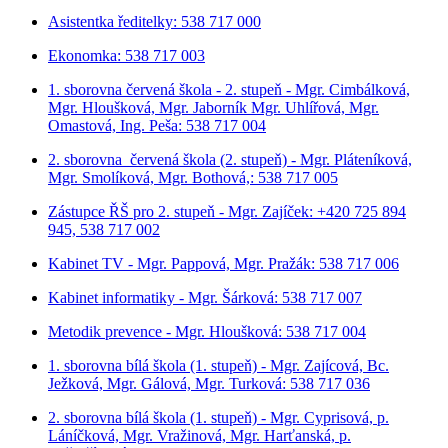
Asistentka ředitelky: 538 717 000
Ekonomka: 538 717 003
1. sborovna červená škola - 2. stupeň - Mgr. Cimbálková,
Mgr. Hloušková, Mgr. Jaborník Mgr. Uhlířová, Mgr.
Omastová, Ing. Peša: 538 717 004
2. sborovna červená škola (2. stupeň) - Mgr. Pláteníková,
Mgr. Smolíková, Mgr. Bothová,: 538 717 005
Zástupce ŘŠ pro 2. stupeň - Mgr. Zajíček: +420 725 894
945, 538 717 002
Kabinet TV - Mgr. Pappová, Mgr. Pražák: 538 717 006
Kabinet informatiky - Mgr. Šárková: 538 717 007
Metodik prevence - Mgr. Hloušková: 538 717 004
1. sborovna bílá škola (1. stupeň) - Mgr. Zajícová, Bc.
Ježková, Mgr. Gálová, Mgr. Turková: 538 717 036
2. sborovna bílá škola (1. stupeň) - Mgr. Cyprisová, p.
Láníčková, Mgr. Vražinová, Mgr. Harťanská, p.