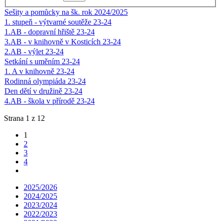
Sešity a pomůcky na šk. rok 2024/2025
1. stupeň - výtvarné soutěže 23-24
1.AB - dopravní hřiště 23-24
3.AB - v knihovně v Kosticích 23-24
2.AB - výlet 23-24
Setkání s uměním 23-24
1. A v knihovně 23-24
Rodinná olympiáda 23-24
Den dětí v družině 23-24
4.AB - škola v přírodě 23-24
Strana 1 z 12
1
2
3
4
2025/2026
2024/2025
2023/2024
2022/2023