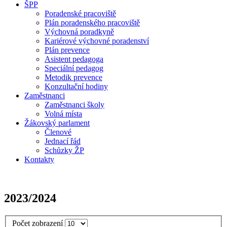
ŠPP
Poradenské pracoviště
Plán poradenského pracoviště
Výchovná poradkyně
Kariérové výchovné poradenství
Plán prevence
Asistent pedagoga
Speciální pedagog
Metodik prevence
Konzultační hodiny
Zaměstnanci
Zaměstnanci školy
Volná místa
Žákovský parlament
Členové
Jednací řád
Schůzky ŽP
Kontakty
2023/2024
Počet zobrazení