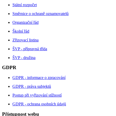
Státní rozpočet
Směrnice o ochraně oznamovatelů
Organizační řád
Školní řád
Zřizovací listina
ŠVP - přípravná třída
ŠVP - družina
GDPR
GDPR - informace o zpracování
GDPR - práva subjektů
Postup při vyřizování stížností
GDPR - ochrana osobních údajů
Přístupnost webu