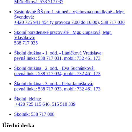
Miškeříková:
538 717 037
Zástupkyně ŘŠ pro 1. stupeň a výchovná poradkyně - Mgr.
Švendová:
+420 725 941 454 (v provozu 7.00 do 16.00), 538 717 030
Školní poradenské pracoviště - Mgr. Cupalová, Mgr.
Vlasáková:
538 717 035
Školní družina - 1. odd. - Láníčková Vratislava:
pevná linka: 538 717 031, mobil: 732 461 173
Školní družina - 2. odd. - Eva Suchánková:
pevná linka: 538 717 034,
mobil: 732 461 173
Školní družina - 3. odd. - Petra Janušková:
pevná linka: 538 717 033,
mobil: 732 461 173
Školní jídelna:
+420 725 115 646, 515 518 339
Školník: 538 717 008
Úřední deska