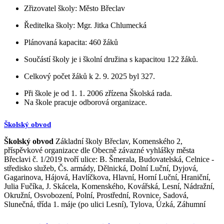
Zřizovatel školy: Město Břeclav
Ředitelka školy: Mgr. Jitka Chlumecká
Plánovaná kapacita: 460 žáků
Součástí školy je i školní družina s kapacitou 122 žáků.
Celkový počet žáků k 2. 9. 2025 byl 327.
Při škole je od 1. 1. 2006 zřízena Školská rada.
Na škole pracuje odborová organizace.
Školský obvod
Školský obvod
Základní školy Břeclav, Komenského 2,
příspěvkové organizace dle Obecně závazné vyhlášky města
Břeclavi č. 1/2019 tvoří ulice: B. Šmerala, Budovatelská, Celnice -
středisko služeb, Čs. armády, Dělnická, Dolní Luční, Dyjová,
Gagarinova, Hájová, Havlíčkova, Hlavní, Horní Luční, Hraniční,
Julia Fučíka, J. Skácela, Komenského, Kovářská, Lesní, Nádražní,
Okružní, Osvobození, Polní, Prostřední, Rovnice, Sadová,
Slunečná, třída 1. máje (po ulici Lesní), Tylova, Úzká, Záhumní