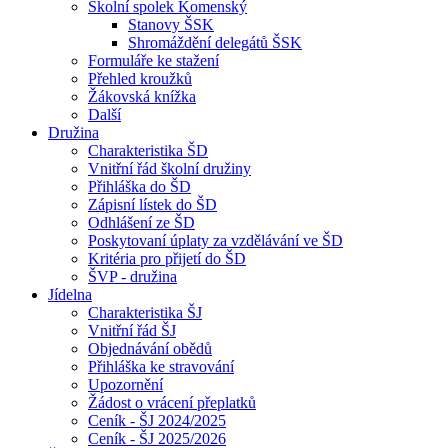
Školní spolek Komenský
Stanovy ŠSK
Shromáždění delegátů ŠSK
Formuláře ke stažení
Přehled kroužků
Žákovská knížka
Další
Družina
Charakteristika ŠD
Vnitřní řád školní družiny
Přihláška do ŠD
Zápisní lístek do ŠD
Odhlášení ze ŠD
Poskytovaní úplaty za vzdělávání ve ŠD
Kritéria pro přijetí do ŠD
ŠVP - družina
Jídelna
Charakteristika ŠJ
Vnitřní řád ŠJ
Objednávání obědů
Přihláška ke stravování
Upozornění
Žádost o vrácení přeplatků
Ceník - ŠJ 2024/2025
Ceník - ŠJ 2025/2026