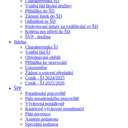
Charakteristika ŠD
Vnitřní řád školní družiny
Přihláška do ŠD
Zápisní lístek do ŠD
Odhlášení ze ŠD
Poskytovaní úplaty za vzdělávání ve ŠD
Kritéria pro přijetí do ŠD
ŠVP - družina
Jídelna
Charakteristika ŠJ
Vnitřní řád ŠJ
Objednávání obědů
Přihláška ke stravování
Upozornění
Žádost o vrácení přeplatků
Ceník - ŠJ 2024/2025
Ceník - ŠJ 2025/2026
ŠPP
Poradenské pracoviště
Plán poradenského pracoviště
Výchovná poradkyně
Kariérové výchovné poradenství
Plán prevence
Asistent pedagoga
Speciální pedagog