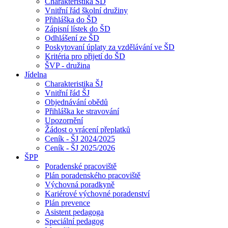
Charakteristika ŠD
Vnitřní řád školní družiny
Přihláška do ŠD
Zápisní lístek do ŠD
Odhlášení ze ŠD
Poskytovaní úplaty za vzdělávání ve ŠD
Kritéria pro přijetí do ŠD
ŠVP - družina
Jídelna
Charakteristika ŠJ
Vnitřní řád ŠJ
Objednávání obědů
Přihláška ke stravování
Upozornění
Žádost o vrácení přeplatků
Ceník - ŠJ 2024/2025
Ceník - ŠJ 2025/2026
ŠPP
Poradenské pracoviště
Plán poradenského pracoviště
Výchovná poradkyně
Kariérové výchovné poradenství
Plán prevence
Asistent pedagoga
Speciální pedagog