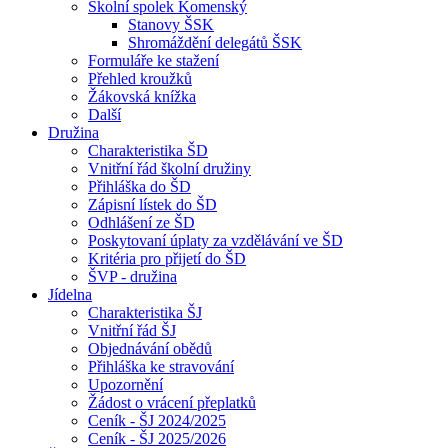
Školní spolek Komenský
Stanovy ŠSK
Shromáždění delegátů ŠSK
Formuláře ke stažení
Přehled kroužků
Žákovská knížka
Další
Družina
Charakteristika ŠD
Vnitřní řád školní družiny
Přihláška do ŠD
Zápisní lístek do ŠD
Odhlášení ze ŠD
Poskytovaní úplaty za vzdělávání ve ŠD
Kritéria pro přijetí do ŠD
ŠVP - družina
Jídelna
Charakteristika ŠJ
Vnitřní řád ŠJ
Objednávání obědů
Přihláška ke stravování
Upozornění
Žádost o vrácení přeplatků
Ceník - ŠJ 2024/2025
Ceník - ŠJ 2025/2026