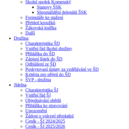
Školní spolek Komenský
Stanovy ŠSK
Shromáždění delegátů ŠSK
Formuláře ke stažení
Přehled kroužků
Žákovská knížka
Další
Družina
Charakteristika ŠD
Vnitřní řád školní družiny
Přihláška do ŠD
Zápisní lístek do ŠD
Odhlášení ze ŠD
Poskytovaní úplaty za vzdělávání ve ŠD
Kritéria pro přijetí do ŠD
ŠVP - družina
Jídelna
Charakteristika ŠJ
Vnitřní řád ŠJ
Objednávání obědů
Přihláška ke stravování
Upozornění
Žádost o vrácení přeplatků
Ceník - ŠJ 2024/2025
Ceník - ŠJ 2025/2026