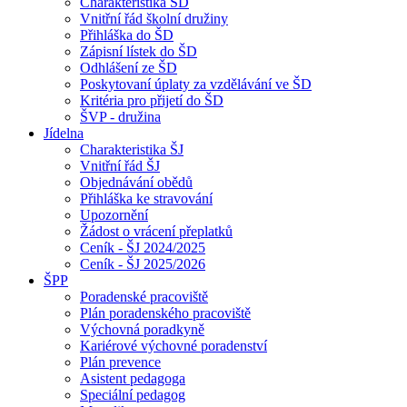
Charakteristika ŠD
Vnitřní řád školní družiny
Přihláška do ŠD
Zápisní lístek do ŠD
Odhlášení ze ŠD
Poskytovaní úplaty za vzdělávání ve ŠD
Kritéria pro přijetí do ŠD
ŠVP - družina
Jídelna
Charakteristika ŠJ
Vnitřní řád ŠJ
Objednávání obědů
Přihláška ke stravování
Upozornění
Žádost o vrácení přeplatků
Ceník - ŠJ 2024/2025
Ceník - ŠJ 2025/2026
ŠPP
Poradenské pracoviště
Plán poradenského pracoviště
Výchovná poradkyně
Kariérové výchovné poradenství
Plán prevence
Asistent pedagoga
Speciální pedagog