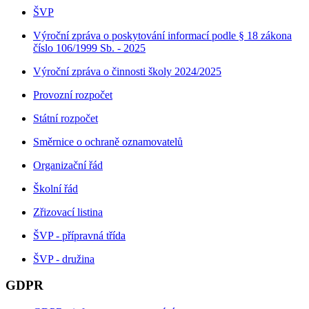
ŠVP
Výroční zpráva o poskytování informací podle § 18 zákona
číslo 106/1999 Sb. - 2025
Výroční zpráva o činnosti školy 2024/2025
Provozní rozpočet
Státní rozpočet
Směrnice o ochraně oznamovatelů
Organizační řád
Školní řád
Zřizovací listina
ŠVP - přípravná třída
ŠVP - družina
GDPR