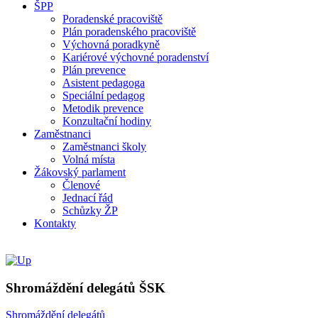
ŠPP
Poradenské pracoviště
Plán poradenského pracoviště
Výchovná poradkyně
Kariérové výchovné poradenství
Plán prevence
Asistent pedagoga
Speciální pedagog
Metodik prevence
Konzultační hodiny
Zaměstnanci
Zaměstnanci školy
Volná místa
Žákovský parlament
Členové
Jednací řád
Schůzky ŽP
Kontakty
Shromáždění delegátů ŠSK
Shromáždění delegátů