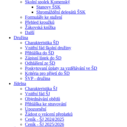
Školní spolek Komenský
Stanovy ŠSK
Shromáždění delegátů ŠSK
Formuláře ke stažení
Přehled kroužků
Žákovská knížka
Další
Družina
Charakteristika ŠD
Vnitřní řád školní družiny
Přihláška do ŠD
Zápisní lístek do ŠD
Odhlášení ze ŠD
Poskytovaní úplaty za vzdělávání ve ŠD
Kritéria pro přijetí do ŠD
ŠVP - družina
Jídelna
Charakteristika ŠJ
Vnitřní řád ŠJ
Objednávání obědů
Přihláška ke stravování
Upozornění
Žádost o vrácení přeplatků
Ceník - ŠJ 2024/2025
Ceník - ŠJ 2025/2026