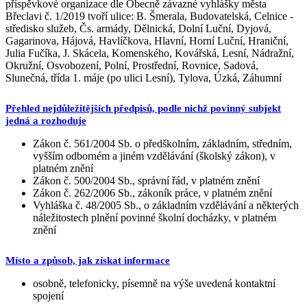
příspěvkové organizace dle Obecně závazné vyhlášky města
Břeclavi č. 1/2019 tvoří ulice: B. Šmerala, Budovatelská, Celnice -
středisko služeb, Čs. armády, Dělnická, Dolní Luční, Dyjová,
Gagarinova, Hájová, Havlíčkova, Hlavní, Horní Luční, Hraniční,
Julia Fučíka, J. Skácela, Komenského, Kovářská, Lesní, Nádražní,
Okružní, Osvobození, Polní, Prostřední, Rovnice, Sadová,
Slunečná, třída 1. máje (po ulici Lesní), Tylova, Úzká, Záhumní
Přehled nejdůležitějších předpisů, podle nichž povinný subjekt
jedná a rozhoduje
Zákon č. 561/2004 Sb. o předškolním, základním, středním,
vyšším odborném a jiném vzdělávání (školský zákon), v
platném znění
Zákon č. 500/2004 Sb., správní řád, v platném znění
Zákon č. 262/2006 Sb., zákoník práce, v platném znění
Vyhláška č. 48/2005 Sb., o základním vzdělávání a některých
náležitostech plnění povinné školní docházky, v platném
znění
Místo a způsob, jak získat informace
osobně, telefonicky, písemně na výše uvedená kontaktní
spojení