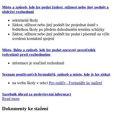
Místo a způsob, kde lze podat žádost, stížnost nebo jiný podnět a
obdržet rozhodnutí
sekretariát školy
žádost, stížnost nebo jiný podnět lze projednat ústně s
ředitelkou školy po předem dohodnutém termínu schůzky
žádost, stížnost nebo jiný podnět lze podat i písemně na výše
uvedená kontaktní spojení
Místo, lhůta a způsob, kde lze podat opravný prostředek
(odvolání) proti rozhodnutím
informace je součástí rozhodnutí
Seznam používaných formulářů, způsob a místo, kde je lze získat
na webu školy v sekci
Pro rodiče - Formuláře ke stažení
Sazebník úhrad za poskytování informací
Read more
Dokumenty ke stažení