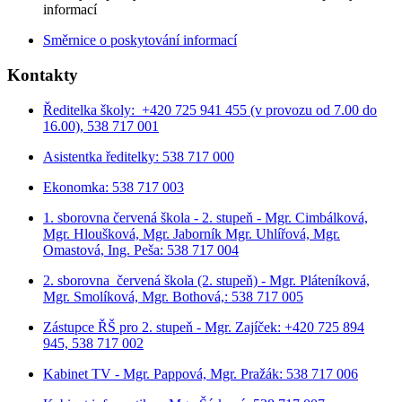
informací
Směrnice o poskytování informací
Kontakty
Ředitelka školy: +420 725 941 455 (v provozu od 7.00 do
16.00), 538 717 001
Asistentka ředitelky: 538 717 000
Ekonomka: 538 717 003
1. sborovna červená škola - 2. stupeň - Mgr. Cimbálková,
Mgr. Hloušková, Mgr. Jaborník Mgr. Uhlířová, Mgr.
Omastová, Ing. Peša: 538 717 004
2. sborovna červená škola (2. stupeň) - Mgr. Pláteníková,
Mgr. Smolíková, Mgr. Bothová,: 538 717 005
Zástupce ŘŠ pro 2. stupeň - Mgr. Zajíček: +420 725 894
945, 538 717 002
Kabinet TV - Mgr. Pappová, Mgr. Pražák: 538 717 006