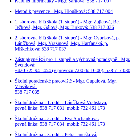
Kabinet informatiky - Mgr. Šárková: 538 717 007
Metodik prevence - Mgr. Hloušková: 538 717 004
1. sborovna bílá škola (1. stupeň) - Mgr. Zajícová, Bc.
Ježková, Mgr. Gálová, Mgr. Turková: 538 717 036
2. sborovna bílá škola (1. stupeň) - Mgr. Cyprisová, p.
Láníčková, Mgr. Vražinová, Mgr. Harťanská, p.
Miškeříková:
538 717 037
Zástupkyně ŘŠ pro 1. stupeň a výchovná poradkyně - Mgr.
Švendová:
+420 725 941 454 (v provozu 7.00 do 16.00), 538 717 030
Školní poradenské pracoviště - Mgr. Cupalová, Mgr.
Vlasáková:
538 717 035
Školní družina - 1. odd. - Láníčková Vratislava:
pevná linka: 538 717 031, mobil: 732 461 173
Školní družina - 2. odd. - Eva Suchánková:
pevná linka: 538 717 034,
mobil: 732 461 173
Školní družina - 3. odd. - Petra Janušková: