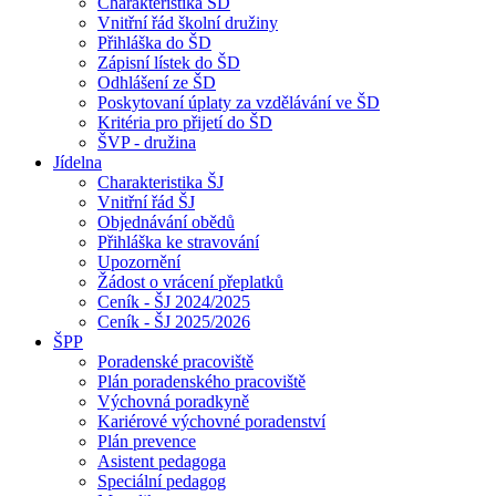
Charakteristika ŠD
Vnitřní řád školní družiny
Přihláška do ŠD
Zápisní lístek do ŠD
Odhlášení ze ŠD
Poskytovaní úplaty za vzdělávání ve ŠD
Kritéria pro přijetí do ŠD
ŠVP - družina
Jídelna
Charakteristika ŠJ
Vnitřní řád ŠJ
Objednávání obědů
Přihláška ke stravování
Upozornění
Žádost o vrácení přeplatků
Ceník - ŠJ 2024/2025
Ceník - ŠJ 2025/2026
ŠPP
Poradenské pracoviště
Plán poradenského pracoviště
Výchovná poradkyně
Kariérové výchovné poradenství
Plán prevence
Asistent pedagoga
Speciální pedagog