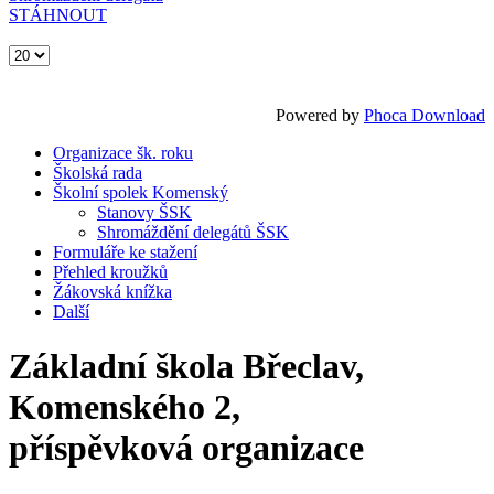
STÁHNOUT
Powered by
Phoca Download
Organizace šk. roku
Školská rada
Školní spolek Komenský
Stanovy ŠSK
Shromáždění delegátů ŠSK
Formuláře ke stažení
Přehled kroužků
Žákovská knížka
Další
Základní škola Břeclav,
Komenského 2,
příspěvková organizace