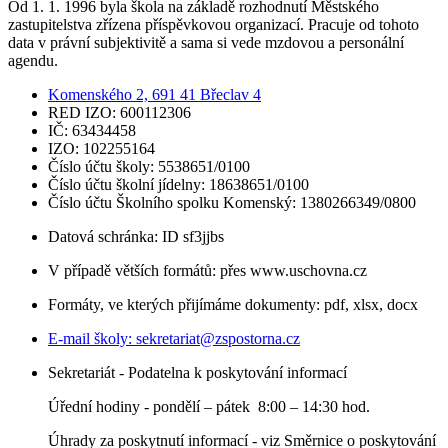
Od 1. 1. 1996 byla škola na základě rozhodnutí Městského
zastupitelstva zřízena příspěvkovou organizací. Pracuje od tohoto
data v právní subjektivitě a sama si vede mzdovou a personální
agendu.
Komenského 2, 691 41 Břeclav 4
RED IZO: 600112306
IČ: 63434458
IZO: 102255164
Číslo účtu školy: 5538651/0100
Číslo účtu školní jídelny: 18638651/0100
Číslo účtu Školního spolku Komenský: 1380266349/0800
Datová schránka: ID sf3jjbs
V případě větších formátů: přes www.uschovna.cz
Formáty, ve kterých přijímáme dokumenty: pdf, xlsx, docx
E-mail školy:
sekretariat@zspostorna.cz
Sekretariát - Podatelna k poskytování informací
Úřední hodiny - p
ondělí – pátek 8:00 – 14:30 hod.
Úhrady za poskytnutí informací - viz Směrnice o poskytování