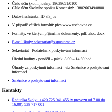
Číslo účtu školní jídelny: 18638651/0100
Číslo účtu Školního spolku Komenský: 1380266349/0800
Datová schránka: ID sf3jjbs
V případě větších formátů: přes www.uschovna.cz
Formáty, ve kterých přijímáme dokumenty: pdf, xlsx, docx
E-mail školy:
sekretariat@zspostorna.cz
Sekretariát - Podatelna k poskytování informací
Úřední hodiny - p
ondělí – pátek 8:00 – 14:30 hod.
Úhrady za poskytnutí informací - viz Směrnice o poskytování
informací
Směrnice o poskytování informací
Kontakty
Ředitelka školy: +420 725 941 455 (v provozu od 7.00 do
16.00), 538 717 001