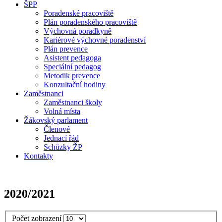
ŠPP
Poradenské pracoviště
Plán poradenského pracoviště
Výchovná poradkyně
Kariérové výchovné poradenství
Plán prevence
Asistent pedagoga
Speciální pedagog
Metodik prevence
Konzultační hodiny
Zaměstnanci
Zaměstnanci školy
Volná místa
Žákovský parlament
Členové
Jednací řád
Schůzky ŽP
Kontakty
2020/2021
Počet zobrazení