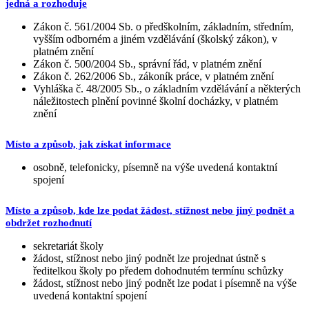
jedná a rozhoduje
Zákon č. 561/2004 Sb. o předškolním, základním, středním,
vyšším odborném a jiném vzdělávání (školský zákon), v
platném znění
Zákon č. 500/2004 Sb., správní řád, v platném znění
Zákon č. 262/2006 Sb., zákoník práce, v platném znění
Vyhláška č. 48/2005 Sb., o základním vzdělávání a některých
náležitostech plnění povinné školní docházky, v platném
znění
Místo a způsob, jak získat informace
osobně, telefonicky, písemně na výše uvedená kontaktní
spojení
Místo a způsob, kde lze podat žádost, stížnost nebo jiný podnět a
obdržet rozhodnutí
sekretariát školy
žádost, stížnost nebo jiný podnět lze projednat ústně s
ředitelkou školy po předem dohodnutém termínu schůzky
žádost, stížnost nebo jiný podnět lze podat i písemně na výše
uvedená kontaktní spojení