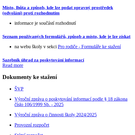
Místo, lhůta a způsob, kde lze podat opravný prostředek
(odvolání) proti rozhodnutím
informace je součástí rozhodnutí
Seznam používaných formulářů, způsob a místo, kde je lze získat
na webu školy v sekci
Pro rodiče - Formuláře ke stažení
Sazebník úhrad za poskytování informací
Read more
Dokumenty ke stažení
ŠVP
Výroční zpráva o poskytování informací podle § 18 zákona
číslo 106/1999 Sb. - 2025
Výroční zpráva o činnosti školy 2024/2025
Provozní rozpočet