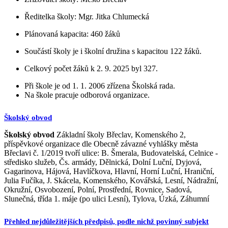
Ředitelka školy: Mgr. Jitka Chlumecká
Plánovaná kapacita: 460 žáků
Součástí školy je i školní družina s kapacitou 122 žáků.
Celkový počet žáků k 2. 9. 2025 byl 327.
Při škole je od 1. 1. 2006 zřízena Školská rada.
Na škole pracuje odborová organizace.
Školský obvod
Školský obvod
Základní školy Břeclav, Komenského 2,
příspěvkové organizace dle Obecně závazné vyhlášky města
Břeclavi č. 1/2019 tvoří ulice: B. Šmerala, Budovatelská, Celnice -
středisko služeb, Čs. armády, Dělnická, Dolní Luční, Dyjová,
Gagarinova, Hájová, Havlíčkova, Hlavní, Horní Luční, Hraniční,
Julia Fučíka, J. Skácela, Komenského, Kovářská, Lesní, Nádražní,
Okružní, Osvobození, Polní, Prostřední, Rovnice, Sadová,
Slunečná, třída 1. máje (po ulici Lesní), Tylova, Úzká, Záhumní
Přehled nejdůležitějších předpisů, podle nichž povinný subjekt