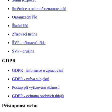
Státní rozpočet
Směrnice o ochraně oznamovatelů
Organizační řád
Školní řád
Zřizovací listina
ŠVP - přípravná třída
ŠVP - družina
GDPR
GDPR - informace o zpracování
GDPR - práva subjektů
Postup při vyřizování stížností
GDPR - ochrana osobních údajů
Přístupnost webu