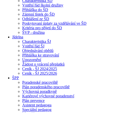
Charakteristika ŠD
Vnitřní řád školní družiny
Přihláška do ŠD
Zápisní lístek do ŠD
Odhlášení ze ŠD
Poskytovaní úplaty za vzdělávání ve ŠD
Kritéria pro přijetí do ŠD
ŠVP - družina
Jídelna
Charakteristika ŠJ
Vnitřní řád ŠJ
Objednávání obědů
Přihláška ke stravování
Upozornění
Žádost o vrácení přeplatků
Ceník - ŠJ 2024/2025
Ceník - ŠJ 2025/2026
ŠPP
Poradenské pracoviště
Plán poradenského pracoviště
Výchovná poradkyně
Kariérové výchovné poradenství
Plán prevence
Asistent pedagoga
Speciální pedagog