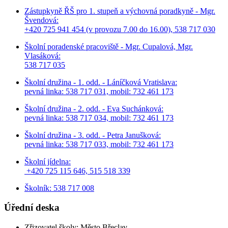
Zástupkyně ŘŠ pro 1. stupeň a výchovná poradkyně - Mgr.
Švendová:
+420 725 941 454 (v provozu 7.00 do 16.00), 538 717 030
Školní poradenské pracoviště - Mgr. Cupalová, Mgr.
Vlasáková:
538 717 035
Školní družina - 1. odd. - Láníčková Vratislava:
pevná linka: 538 717 031, mobil: 732 461 173
Školní družina - 2. odd. - Eva Suchánková:
pevná linka: 538 717 034,
mobil: 732 461 173
Školní družina - 3. odd. - Petra Janušková:
pevná linka: 538 717 033,
mobil: 732 461 173
Školní jídelna:
+420 725 115 646, 515 518 339
Školník: 538 717 008
Úřední deska
Zřizovatel školy: Město Břeclav