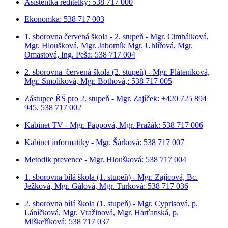
Asistentka ředitelky: 538 717 000
Ekonomka: 538 717 003
1. sborovna červená škola - 2. stupeň - Mgr. Cimbálková,
Mgr. Hloušková, Mgr. Jaborník Mgr. Uhlířová, Mgr.
Omastová, Ing. Peša: 538 717 004
2. sborovna červená škola (2. stupeň) - Mgr. Pláteníková,
Mgr. Smolíková, Mgr. Bothová,: 538 717 005
Zástupce ŘŠ pro 2. stupeň - Mgr. Zajíček: +420 725 894
945, 538 717 002
Kabinet TV - Mgr. Pappová, Mgr. Pražák: 538 717 006
Kabinet informatiky - Mgr. Šárková: 538 717 007
Metodik prevence - Mgr. Hloušková: 538 717 004
1. sborovna bílá škola (1. stupeň) - Mgr. Zajícová, Bc.
Ježková, Mgr. Gálová, Mgr. Turková: 538 717 036
2. sborovna bílá škola (1. stupeň) - Mgr. Cyprisová, p.
Láníčková, Mgr. Vražinová, Mgr. Harťanská, p.
Miškeříková:
538 717 037