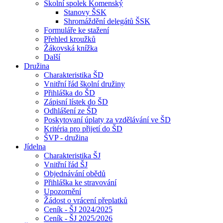
Školní spolek Komenský
Stanovy ŠSK
Shromáždění delegátů ŠSK
Formuláře ke stažení
Přehled kroužků
Žákovská knížka
Další
Družina
Charakteristika ŠD
Vnitřní řád školní družiny
Přihláška do ŠD
Zápisní lístek do ŠD
Odhlášení ze ŠD
Poskytovaní úplaty za vzdělávání ve ŠD
Kritéria pro přijetí do ŠD
ŠVP - družina
Jídelna
Charakteristika ŠJ
Vnitřní řád ŠJ
Objednávání obědů
Přihláška ke stravování
Upozornění
Žádost o vrácení přeplatků
Ceník - ŠJ 2024/2025
Ceník - ŠJ 2025/2026