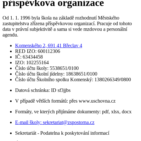
příspěvková organizace
Od 1. 1. 1996 byla škola na základě rozhodnutí Městského
zastupitelstva zřízena příspěvkovou organizací. Pracuje od tohoto
data v právní subjektivitě a sama si vede mzdovou a personální
agendu.
Komenského 2, 691 41 Břeclav 4
RED IZO: 600112306
IČ: 63434458
IZO: 102255164
Číslo účtu školy: 5538651/0100
Číslo účtu školní jídelny: 18638651/0100
Číslo účtu Školního spolku Komenský: 1380266349/0800
Datová schránka: ID sf3jjbs
V případě větších formátů: přes www.uschovna.cz
Formáty, ve kterých přijímáme dokumenty: pdf, xlsx, docx
E-mail školy:
sekretariat@zspostorna.cz
Sekretariát - Podatelna k poskytování informací