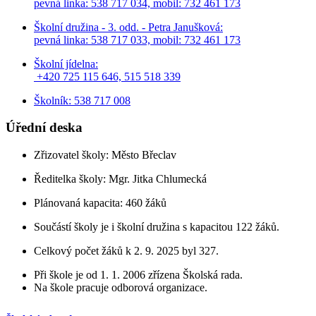
pevná linka: 538 717 034,
mobil: 732 461 173
Školní družina - 3. odd. - Petra Janušková:
pevná linka: 538 717 033,
mobil: 732 461 173
Školní jídelna:
+420 725 115 646, 515 518 339
Školník: 538 717 008
Úřední deska
Zřizovatel školy: Město Břeclav
Ředitelka školy: Mgr. Jitka Chlumecká
Plánovaná kapacita: 460 žáků
Součástí školy je i školní družina s kapacitou 122 žáků.
Celkový počet žáků k 2. 9. 2025 byl 327.
Při škole je od 1. 1. 2006 zřízena Školská rada.
Na škole pracuje odborová organizace.