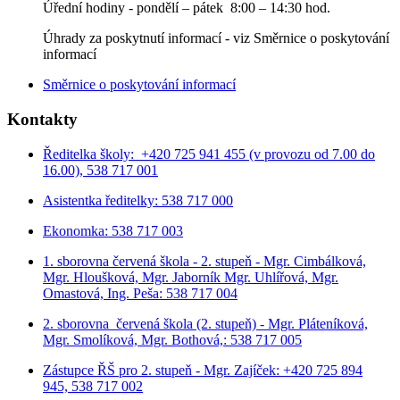
Úřední hodiny - p
ondělí – pátek 8:00 – 14:30 hod.
Úhrady za poskytnutí informací - viz Směrnice o poskytování
informací
Směrnice o poskytování informací
Kontakty
Ředitelka školy: +420 725 941 455 (v provozu od 7.00 do
16.00), 538 717 001
Asistentka ředitelky: 538 717 000
Ekonomka: 538 717 003
1. sborovna červená škola - 2. stupeň - Mgr. Cimbálková,
Mgr. Hloušková, Mgr. Jaborník Mgr. Uhlířová, Mgr.
Omastová, Ing. Peša: 538 717 004
2. sborovna červená škola (2. stupeň) - Mgr. Pláteníková,
Mgr. Smolíková, Mgr. Bothová,: 538 717 005
Zástupce ŘŠ pro 2. stupeň - Mgr. Zajíček: +420 725 894
945, 538 717 002