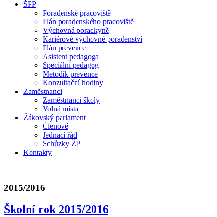
ŠPP
Poradenské pracoviště
Plán poradenského pracoviště
Výchovná poradkyně
Kariérové výchovné poradenství
Plán prevence
Asistent pedagoga
Speciální pedagog
Metodik prevence
Konzultační hodiny
Zaměstnanci
Zaměstnanci školy
Volná místa
Žákovský parlament
Členové
Jednací řád
Schůzky ŽP
Kontakty
2015/2016
Školní rok 2015/2016