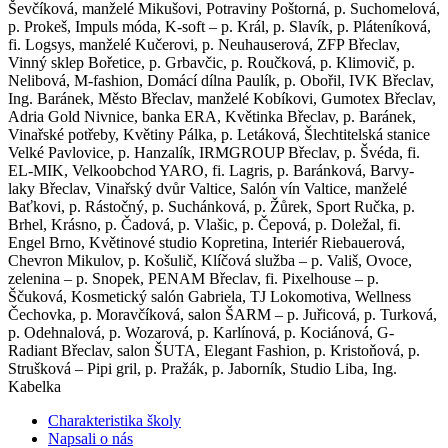
Ševčíková, manželé Mikušovi, Potraviny Poštorná, p. Suchomelová,
p. Prokeš, Impuls móda, K-soft – p. Král, p. Slavík, p. Pláteníková,
fi. Logsys, manželé Kučerovi, p. Neuhauserová, ZFP Břeclav,
Vinný sklep Bořetice, p. Grbavčic, p. Roučková, p. Klimovič, p.
Nelibová, M-fashion, Domácí dílna Paulík, p. Obořil, IVK Břeclav,
Ing. Baránek, Město Břeclav, manželé Kobíkovi, Gumotex Břeclav,
Adria Gold Nivnice, banka ERA, Květinka Břeclav, p. Baránek,
Vinařské potřeby, Květiny Pálka, p. Letáková, Šlechtitelská stanice
Velké Pavlovice, p. Hanzalík, IRMGROUP Břeclav, p. Švéda, fi.
EL-MIK, Velkoobchod YARO, fi. Lagris, p. Baránková, Barvy-
laky Břeclav, Vinařský dvůr Valtice, Salón vín Valtice, manželé
Baťkovi, p. Rástočný, p. Suchánková, p. Žůrek, Sport Ručka, p.
Brhel, Krásno, p. Čadová, p. Vlašic, p. Čepová, p. Doležal, fi.
Engel Brno, Květinové studio Kopretina, Interiér Riebauerová,
Chevron Mikulov, p. Košulič, Klíčová služba – p. Vališ, Ovoce,
zelenina – p. Snopek, PENAM Břeclav, fi. Pixelhouse – p.
Ščuková, Kosmetický salón Gabriela, TJ Lokomotiva, Wellness
Čechovka, p. Moravčíková, salon ŠARM – p. Juřicová, p. Turková,
p. Odehnalová, p. Wozarová, p. Karlínová, p. Kociánová, G-
Radiant Břeclav, salon ŠUTA, Elegant Fashion, p. Kristoňová, p.
Strušková – Pipi gril, p. Pražák, p. Jaborník, Studio Liba, Ing.
Kabelka
Charakteristika školy
Napsali o nás