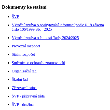
Dokumenty ke stažení
ŠVP
Výroční zpráva o poskytování informací podle § 18 zákona
číslo 106/1999 Sb. - 2025
Výroční zpráva o činnosti školy 2024/2025
Provozní rozpočet
Státní rozpočet
Směrnice o ochraně oznamovatelů
Organizační řád
Školní řád
Zřizovací listina
ŠVP - přípravná třída
ŠVP - družina