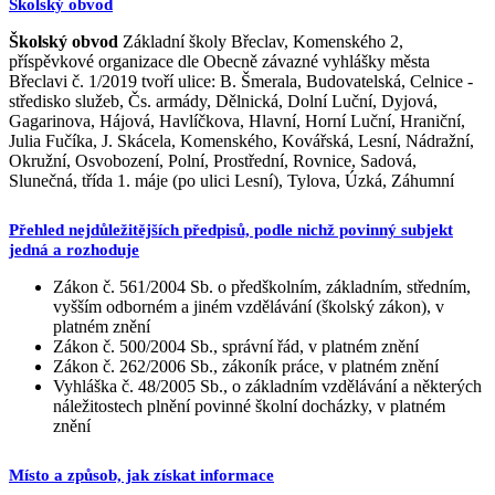
Školský obvod
Školský obvod
Základní školy Břeclav, Komenského 2,
příspěvkové organizace dle Obecně závazné vyhlášky města
Břeclavi č. 1/2019 tvoří ulice: B. Šmerala, Budovatelská, Celnice -
středisko služeb, Čs. armády, Dělnická, Dolní Luční, Dyjová,
Gagarinova, Hájová, Havlíčkova, Hlavní, Horní Luční, Hraniční,
Julia Fučíka, J. Skácela, Komenského, Kovářská, Lesní, Nádražní,
Okružní, Osvobození, Polní, Prostřední, Rovnice, Sadová,
Slunečná, třída 1. máje (po ulici Lesní), Tylova, Úzká, Záhumní
Přehled nejdůležitějších předpisů, podle nichž povinný subjekt
jedná a rozhoduje
Zákon č. 561/2004 Sb. o předškolním, základním, středním,
vyšším odborném a jiném vzdělávání (školský zákon), v
platném znění
Zákon č. 500/2004 Sb., správní řád, v platném znění
Zákon č. 262/2006 Sb., zákoník práce, v platném znění
Vyhláška č. 48/2005 Sb., o základním vzdělávání a některých
náležitostech plnění povinné školní docházky, v platném
znění
Místo a způsob, jak získat informace