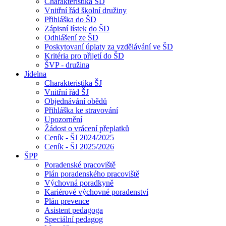
Charakteristika ŠD
Vnitřní řád školní družiny
Přihláška do ŠD
Zápisní lístek do ŠD
Odhlášení ze ŠD
Poskytovaní úplaty za vzdělávání ve ŠD
Kritéria pro přijetí do ŠD
ŠVP - družina
Jídelna
Charakteristika ŠJ
Vnitřní řád ŠJ
Objednávání obědů
Přihláška ke stravování
Upozornění
Žádost o vrácení přeplatků
Ceník - ŠJ 2024/2025
Ceník - ŠJ 2025/2026
ŠPP
Poradenské pracoviště
Plán poradenského pracoviště
Výchovná poradkyně
Kariérové výchovné poradenství
Plán prevence
Asistent pedagoga
Speciální pedagog