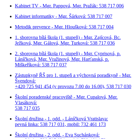
Kabinet TV - Mgr. Pappová, Mgr. Pražák: 538 717 006
Kabinet informatiky - Mgr. Šárková: 538 717 007
Metodik prevence - Mgr. Hloušková: 538 717 004
1. sborovna bílá škola (1. stupeň) - Mgr. Zajícová, Bc.
Ježková, Mgr. Gálová, Mgr. Turková: 538 717 036
2. sborovna bílá škola (1. stupeň) - Mgr. Cyprisová, p.
Láníčková, Mgr. Vražinová, Mgr. Harťanská, p.
Miškeříková:
538 717 037
Zástupkyně ŘŠ pro 1. stupeň a výchovná poradkyně - Mgr.
Švendová:
+420 725 941 454 (v provozu 7.00 do 16.00), 538 717 030
Školní poradenské pracoviště - Mgr. Cupalová, Mgr.
Vlasáková:
538 717 035
Školní družina - 1. odd. - Láníčková Vratislava:
pevná linka: 538 717 031, mobil: 732 461 173
Školní družina - 2. odd. - Eva Suchánková: