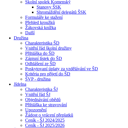
Školní spolek Komenský
Stanovy ŠSK
Shromáždění delegátů ŠSK
Formuláře ke stažení
Přehled kroužků
Žákovská knížka
Další
Družina
Charakteristika ŠD
Vnitřní řád školní družiny
Přihláška do ŠD
Zápisní lístek do ŠD
Odhlášení ze ŠD
Poskytovaní úplaty za vzdělávání ve ŠD
Kritéria pro přijetí do ŠD
ŠVP - družina
Jídelna
Charakteristika ŠJ
Vnitřní řád ŠJ
Objednávání obědů
Přihláška ke stravování
Upozornění
Žádost o vrácení přeplatků
Ceník - ŠJ 2024/2025
Ceník - ŠJ 2025/2026