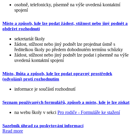
osobně, telefonicky, písemně na výše uvedená kontaktní
spojení
Místo a způsob, kde lze podat žádost, stížnost nebo jiný podnět a
obdržet rozhodnutí
sekretariát školy
žádost, stížnost nebo jiný podnět lze projednat ústně s
ředitelkou školy po předem dohodnutém termínu schůzky
žádost, stížnost nebo jiný podnět lze podat i písemně na výše
uvedená kontaktní spojení
Místo, lhůta a způsob, kde lze podat opravný prostředek
(odvolání) proti rozhodnutím
informace je součástí rozhodnutí
Seznam používaných formulářů, způsob a místo, kde je lze získat
na webu školy v sekci
Pro rodiče - Formuláře ke stažení
Sazebník úhrad za poskytování informací
Read more