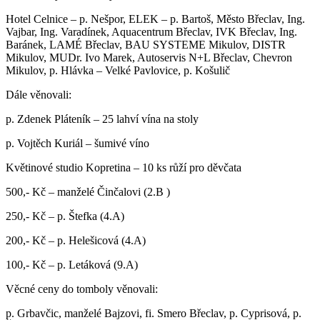
Hotel Celnice – p. Nešpor, ELEK – p. Bartoš, Město Břeclav, Ing.
Vajbar, Ing. Varadínek, Aquacentrum Břeclav, IVK Břeclav, Ing.
Baránek, LAMÉ Břeclav, BAU SYSTEME Mikulov, DISTR
Mikulov, MUDr. Ivo Marek, Autoservis N+L Břeclav, Chevron
Mikulov, p. Hlávka – Velké Pavlovice, p. Košulič
Dále věnovali:
p. Zdenek Pláteník – 25 lahví vína na stoly
p. Vojtěch Kuriál – šumivé víno
Květinové studio Kopretina – 10 ks růží pro děvčata
500,- Kč – manželé Činčalovi (2.B )
250,- Kč – p. Štefka (4.A)
200,- Kč – p. Helešicová (4.A)
100,- Kč – p. Letáková (9.A)
Věcné ceny do tomboly věnovali:
p. Grbavčic, manželé Bajzovi, fi. Smero Břeclav, p. Cyprisová, p.