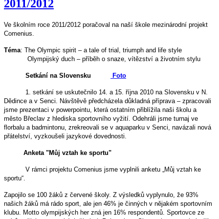
2011/2012
Ve školním roce 2011/2012 poračoval na naší škole mezinárodní projekt
Comenius.
Téma
: The Olympic spirit – a tale of trial, triumph and life style
Olympijský duch – příběh o snaze, vítězství a životním stylu
Setkání na Slovensku
Foto
1. setkání se uskutečnilo 14. a 15. října 2010 na Slovensku v N.
Dědince a v Senci. Návštěvě předcházela důkladná příprava – zpracovali
jsme prezentaci v powerpointu, která ostatním přiblížila naši školu a
město Břeclav z hlediska sportovního vyžití. Odehráli jsme turnaj ve
florbalu a badmintonu, zrekreovali se v aquaparku v Senci, navázali nová
přátelství, vyzkoušeli jazykové dovednosti.
Anketa "Můj vztah ke sportu"
V rámci projektu Comenius jsme vyplnili anketu „Můj vztah ke
sportu“.
Zapojilo se 100 žáků z červené školy. Z výsledků vyplynulo, že 93%
našich žáků má rádo sport, ale jen 46% je činných v nějakém sportovním
klubu. Motto olympijských her zná jen 16% respondentů. Sportovce ze