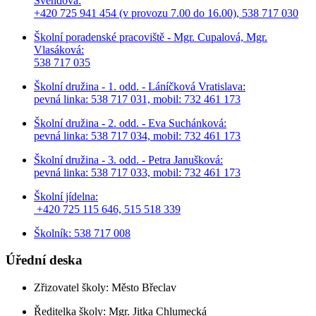
Švendová:
+420 725 941 454 (v provozu 7.00 do 16.00), 538 717 030
Školní poradenské pracoviště - Mgr. Cupalová, Mgr.
Vlasáková:
538 717 035
Školní družina - 1. odd. - Láníčková Vratislava:
pevná linka: 538 717 031, mobil: 732 461 173
Školní družina - 2. odd. - Eva Suchánková:
pevná linka: 538 717 034,
mobil: 732 461 173
Školní družina - 3. odd. - Petra Janušková:
pevná linka: 538 717 033,
mobil: 732 461 173
Školní jídelna:
+420 725 115 646, 515 518 339
Školník: 538 717 008
Úřední deska
Zřizovatel školy: Město Břeclav
Ředitelka školy: Mgr. Jitka Chlumecká