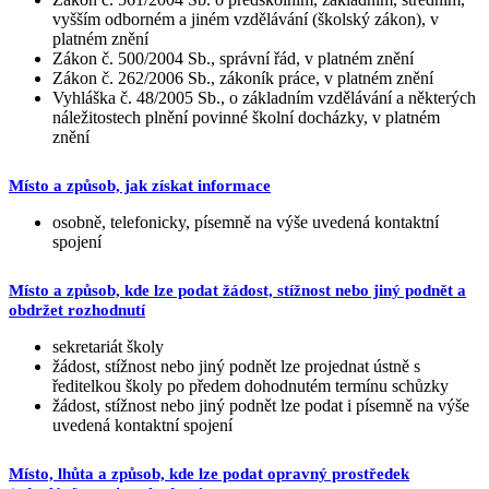
vyšším odborném a jiném vzdělávání (školský zákon), v
platném znění
Zákon č. 500/2004 Sb., správní řád, v platném znění
Zákon č. 262/2006 Sb., zákoník práce, v platném znění
Vyhláška č. 48/2005 Sb., o základním vzdělávání a některých
náležitostech plnění povinné školní docházky, v platném
znění
Místo a způsob, jak získat informace
osobně, telefonicky, písemně na výše uvedená kontaktní
spojení
Místo a způsob, kde lze podat žádost, stížnost nebo jiný podnět a
obdržet rozhodnutí
sekretariát školy
žádost, stížnost nebo jiný podnět lze projednat ústně s
ředitelkou školy po předem dohodnutém termínu schůzky
žádost, stížnost nebo jiný podnět lze podat i písemně na výše
uvedená kontaktní spojení
Místo, lhůta a způsob, kde lze podat opravný prostředek