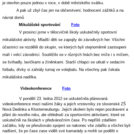
je otevřen pouze jednou v roce, v době městského svátku.
A pak už zbyl čas jen na občerstvení, hodnocení zážitků a na
návrat domů
Mikulášské sportování
Foto
V prosinci jsme v tělocvičně školy uskutečnily sportovní
mikulášské aktivity. Mladší děti se zapojily do závodivých her. Všichni
účastníci se rozdělili do skupin, ve kterých byli stejnoměrně zastoupeni
malí i velcí závodníci. Soutěžilo se v různých hrách bez míče i s míčem,
se švihadly, lavičkami a žíněnkami. Starší chlapci se utkali v sedacím
fotbalu, dívky si zahrály turnaj ve volejbalu. Na všechny pak čekala
mikulášská nadílka.
Videokonference
Foto
V pondělí 23. ledna 2012 se uskutečnila plánovaná
videokonference mezi našimi žáky a jejich vrstevníky ze slovenské ZŠ
Nová Dedinka a Klosterneuburgu. Jejich úkolem bylo nejen pozdravení a
přání do nového roku, ale ohlédnutí za sportovními aktivitami, které se
uskutečnili na školách v předvánočním čase. Po nepříliš zdařilém
začátku, kdy se přerušovalo spojení se nakonec vše zdařilo a všichni byli
nadšení, že po čase zase viděli své kamarády a mohli se podělit o