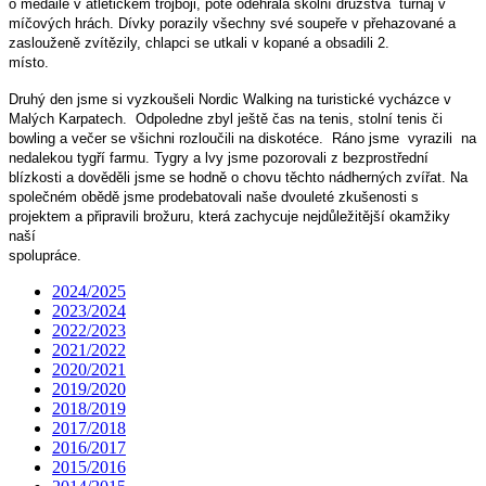
o medaile v atletickém trojboji, poté odehrála školní družstva turnaj v
míčových hrách. Dívky porazily všechny své soupeře v přehazované a
zaslouženě zvítězily, chlapci se utkali v kopané a obsadili 2.
místo.
Druhý den jsme si vyzkoušeli Nordic Walking na turistické vycházce v
Malých Karpatech. Odpoledne zbyl ještě čas na tenis, stolní tenis či
bowling a večer se všichni rozloučili na diskotéce. Ráno jsme vyrazili na
nedalekou tygří farmu. Tygry a lvy jsme pozorovali z bezprostřední
blízkosti a dověděli jsme se hodně o chovu těchto nádherných zvířat. Na
společném obědě jsme prodebatovali naše dvouleté zkušenosti s
projektem a připravili brožuru, která zachycuje nejdůležitější okamžiky
naší
spolupráce.
2024/2025
2023/2024
2022/2023
2021/2022
2020/2021
2019/2020
2018/2019
2017/2018
2016/2017
2015/2016