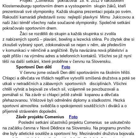
Projekt „Comenius“ pokračoval 18. 4. 2012 v rakouském
Klosterneuburgu sportovním dnem a vystoupením skupin žáků, kteří
prezentovali své olympioniky. Každá skupina prezentaci pojala po svém.
Rakouští kamarádi představili svou nejlepší plavkyni Mirnu Jukicovou a
naši žáci téměř všechny naše současné olympioniky. Společné setkání
pokračovalo sportovním dnem.
Žáci se rozdělili do skupin a každá skupinka si zvolila
z nabízených sportů – plavání, bowling a lezecká stěna. Po zbytek dne si
zkoušeli vybraný sport, zdokonalovali se nejen v něm, ale především
v komunikaci v němčině a angličtině. Byla navázána nová přátelství a
opět přišlo i na výměnu adres a telefonních kontaktů. Všichni se již nyní
těší na další setkání, které proběhne v červnu na Slovensku.
Sportovní Den dětí
Foto
V červnu jsme oslavili Den dětí sportováním na školním hřišti.
Chlapci a děvčata ve třídách nejdříve vytvořili smíšená družstva a poté se
utkali v netradičních a zábavných sportovních disciplínách. Všichni
chtěli vyhrát a bojovali ze všech sil, vzájemně se povzbuzovali a
pomáhali si. Na závěr si chlapci ještě zahráli kopanou a děvčata
přehazovanou. Vítězové byli odměněni diplomy a sladkostmi. Hezká
sportovní atmosféra svědčila o spokojenosti soutěžících i diváků a o
příjemně stráveném dopoledni.
Závěr projektu Comenius
Foto
Poslední setkání účastníků projektu Comenius se uskutečnilo
na začátku června v Nové Dědince na Slovensku. Na programu prvního
dne byly atletické soutěže a sportovní hry. Mezinárodní družstva bojovala