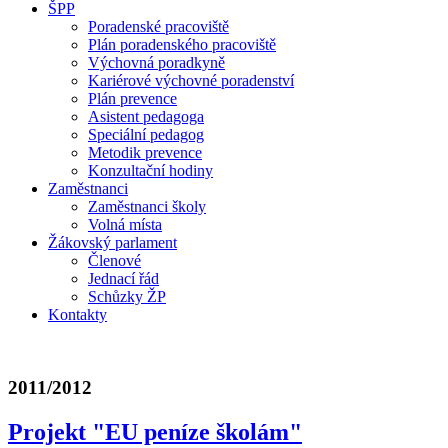
ŠPP
Poradenské pracoviště
Plán poradenského pracoviště
Výchovná poradkyně
Kariérové výchovné poradenství
Plán prevence
Asistent pedagoga
Speciální pedagog
Metodik prevence
Konzultační hodiny
Zaměstnanci
Zaměstnanci školy
Volná místa
Žákovský parlament
Členové
Jednací řád
Schůzky ŽP
Kontakty
2011/2012
Projekt "EU peníze školám"