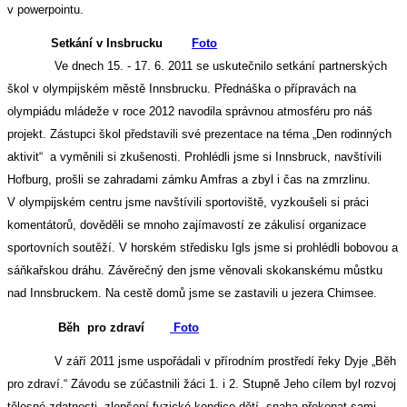
v powerpointu.
Setkání v Insbrucku
Foto
Ve dnech 15. - 17. 6. 2011 se uskutečnilo setkání partnerských
škol v olympijském městě Innsbrucku. Přednáška o přípravách na
olympiádu mládeže v roce 2012 navodila správnou atmosféru pro náš
projekt. Zástupci škol představili své prezentace na téma „Den rodinných
aktivit“ a vyměnili si zkušenosti. Prohlédli jsme si Innsbruck, navštívili
Hofburg, prošli se zahradami zámku Amfras a zbyl i čas na zmrzlinu.
V olympijském centru jsme navštívili sportoviště, vyzkoušeli si práci
komentátorů, dověděli se mnoho zajímavostí ze zákulisí organizace
sportovních soutěží. V horském středisku Igls jsme si prohlédli bobovou a
sáňkařskou dráhu. Závěrečný den jsme věnovali skokanskému můstku
nad Innsbruckem. Na cestě domů jsme se zastavili u jezera Chimsee.
Běh pro zdraví
Foto
V září 2011 jsme uspořádali v přírodním prostředí řeky Dyje „Běh
pro zdraví.“ Závodu se zúčastnili žáci 1. i 2. Stupně Jeho cílem byl rozvoj
tělesné zdatnosti, zlepšení fyzické kondice dětí, snaha překonat sami