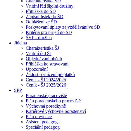
Charakteristika ŠD
Vnitřní řád školní družiny
Přihláška do ŠD
Zápisní lístek do ŠD
Odhlášení ze ŠD
Poskytovaní úplaty za vzdělávání ve ŠD
Kritéria pro přijetí do ŠD
ŠVP - družina
Jídelna
Charakteristika ŠJ
Vnitřní řád ŠJ
Objednávání obědů
Přihláška ke stravování
Upozornění
Žádost o vrácení přeplatků
Ceník - ŠJ 2024/2025
Ceník - ŠJ 2025/2026
ŠPP
Poradenské pracoviště
Plán poradenského pracoviště
Výchovná poradkyně
Kariérové výchovné poradenství
Plán prevence
Asistent pedagoga
Speciální pedagog