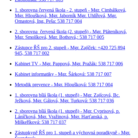
1. sborovna červená škola - 2. stupeň - Mgr. Cimbálková,
Mgr. Hloušková, Mgr. Jaborník Mgr. Uhlířová, Mgr.
Omastová, Ing. Peša: 538 717 004
2. sborovna červená škola (2. stupeň) - Mgr. Pláteníková,
Mgr. Smolíková, Mgr. Bothová,: 538 717 005
Zástupce ŘŠ pro 2. stupeň - Mgr. Zajíček: +420 725 894
945, 538 717 002
Kabinet TV - Mgr. Pappová, Mgr. Pražák: 538 717 006
Kabinet informatiky - Mgr. Šárková: 538 717 007
Metodik prevence - Mgr. Hloušková: 538 717 004
1. sborovna bílá škola (1. stupeň) - Mgr. Zajícová, Bc.
Ježková, Mgr. Gálová, Mgr. Turková: 538 717 036
2. sborovna bílá škola (1. stupeň) - Mgr. Cyprisová, p.
Láníčková, Mgr. Vražinová, Mgr. Harťanská, p.
Miškeříková:
538 717 037
Zástupkyně ŘŠ pro 1. stupeň a výchovná poradkyně - Mgr.