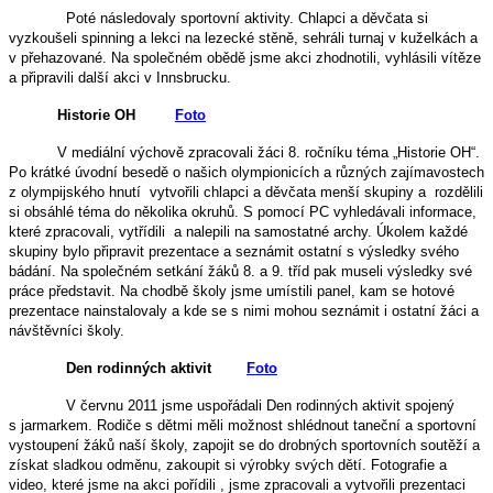
Poté následovaly sportovní aktivity. Chlapci a děvčata si
vyzkoušeli spinning a lekci na lezecké stěně, sehráli turnaj v kuželkách a
v přehazované. Na společném obědě jsme akci zhodnotili, vyhlásili vítěze
a připravili další akci v Innsbrucku.
Historie OH
Foto
V mediální výchově zpracovali žáci 8. ročníku téma „Historie OH“.
Po krátké úvodní besedě o našich olympionicích a různých zajímavostech
z olympijského hnutí vytvořili chlapci a děvčata menší skupiny a rozdělili
si obsáhlé téma do několika okruhů. S pomocí PC vyhledávali informace,
které zpracovali, vytřídili a nalepili na samostatné archy. Úkolem každé
skupiny bylo připravit prezentace a seznámit ostatní s výsledky svého
bádání. Na společném setkání žáků 8. a 9. tříd pak museli výsledky své
práce představit. Na chodbě školy jsme umístili panel, kam se hotové
prezentace nainstalovaly a kde se s nimi mohou seznámit i ostatní žáci a
návštěvníci školy.
Den rodinných aktivit
Foto
V červnu 2011 jsme uspořádali Den rodinných aktivit spojený
s jarmarkem. Rodiče s dětmi měli možnost shlédnout taneční a sportovní
vystoupení žáků naší školy, zapojit se do drobných sportovních soutěží a
získat sladkou odměnu, zakoupit si výrobky svých dětí. Fotografie a
video, které jsme na akci pořídili , jsme zpracovali a vytvořili prezentaci