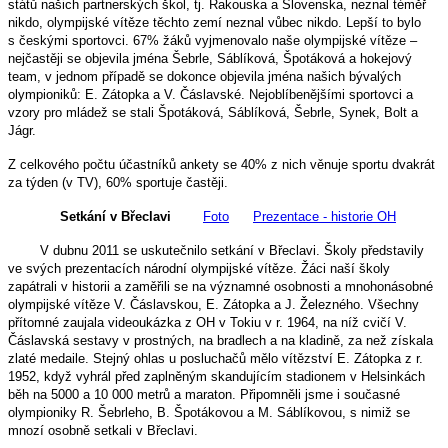
států našich partnerských škol, tj. Rakouska a Slovenska, neznal téměř
nikdo, olympijské vítěze těchto zemí neznal vůbec nikdo. Lepší to bylo
s českými sportovci. 67% žáků vyjmenovalo naše olympijské vítěze –
nejčastěji se objevila jména Šebrle, Sáblíková, Špotáková a hokejový
team, v jednom případě se dokonce objevila jména našich bývalých
olympioniků: E. Zátopka a V. Čáslavské. Nejoblíbenějšími sportovci a
vzory pro mládež se stali Špotáková, Sáblíková, Šebrle, Synek, Bolt a
Jágr.
Z celkového počtu účastníků ankety se 40% z nich věnuje sportu dvakrát
za týden (v TV), 60% sportuje častěji.
Setkání v Břeclavi
Foto
Prezentace - historie OH
V dubnu 2011 se uskutečnilo setkání v Břeclavi. Školy představily
ve svých prezentacích národní olympijské vítěze. Žáci naší školy
zapátrali v historii a zaměřili se na významné osobnosti a mnohonásobné
olympijské vítěze V. Čáslavskou, E. Zátopka a J. Železného. Všechny
přítomné zaujala videoukázka z OH v Tokiu v r. 1964, na níž cvičí V.
Čáslavská sestavy v prostných, na bradlech a na kladině, za než získala
zlaté medaile. Stejný ohlas u posluchačů mělo vítězství E. Zátopka z r.
1952, když vyhrál před zaplněným skandujícím stadionem v Helsinkách
běh na 5000 a 10 000 metrů a maraton. Připomněli jsme i současné
olympioniky R. Šebrleho, B. Špotákovou a M. Sáblíkovou, s nimiž se
mnozí osobně setkali v Břeclavi.