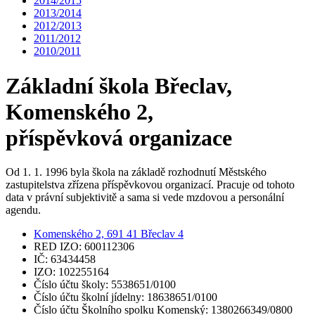
2014/2015
2013/2014
2012/2013
2011/2012
2010/2011
Základní škola Břeclav,
Komenského 2,
příspěvková organizace
Od 1. 1. 1996 byla škola na základě rozhodnutí Městského
zastupitelstva zřízena příspěvkovou organizací. Pracuje od tohoto
data v právní subjektivitě a sama si vede mzdovou a personální
agendu.
Komenského 2, 691 41 Břeclav 4
RED IZO: 600112306
IČ: 63434458
IZO: 102255164
Číslo účtu školy: 5538651/0100
Číslo účtu školní jídelny: 18638651/0100
Číslo účtu Školního spolku Komenský: 1380266349/0800