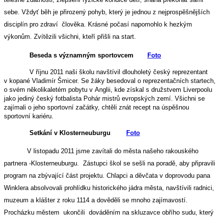
sebe. Vždyť běh je přirozený pohyb, který je jednou z nejprospěšnějších
disciplín pro zdraví člověka. Krásné počasí napomohlo k hezkým
výkonům. Zvítězili všichni, kteří přišli na start.
Beseda s významným sportovcem
Foto
V říjnu 2011 n
aši školu navštívil dlouholetý český reprezentant
v kopané Vladimír Šmicer. Se žáky besedoval o reprezentačních startech,
o svém několikaletém pobytu v Anglii, kde získal s družstvem Liverpoolu
jako jediný český fotbalista Pohár mistrů evropských zemí. Všichni se
zajímali o jeho sportovní začátky, chtěli znát recept na úspěšnou
sportovní kariéru.
Setkání v Klosterneuburgu
Foto
V listopadu 2011 jsme zavítali do města našeho rakouského
partnera -Klosterneuburgu. Zástupci škol se sešli na poradě, aby připravili
program na zbývající část projektu. Chlapci a děvčata v doprovodu pana
Winklera absolvovali prohlídku historického jádra města, navštívili radnici,
muzeum a klášter z roku 1114 a dověděli se mnoho zajímavostí.
Procházku městem ukončili dováděním na skluzavce obřího sudu, který