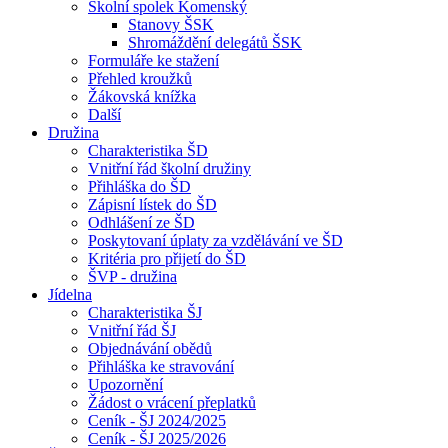
Školní spolek Komenský
Stanovy ŠSK
Shromáždění delegátů ŠSK
Formuláře ke stažení
Přehled kroužků
Žákovská knížka
Další
Družina
Charakteristika ŠD
Vnitřní řád školní družiny
Přihláška do ŠD
Zápisní lístek do ŠD
Odhlášení ze ŠD
Poskytovaní úplaty za vzdělávání ve ŠD
Kritéria pro přijetí do ŠD
ŠVP - družina
Jídelna
Charakteristika ŠJ
Vnitřní řád ŠJ
Objednávání obědů
Přihláška ke stravování
Upozornění
Žádost o vrácení přeplatků
Ceník - ŠJ 2024/2025
Ceník - ŠJ 2025/2026