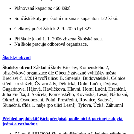
Plánovaná kapacita: 460 žáků
Součástí školy je i školní družina s kapacitou 122 žáků.
Celkový počet žáků k 2. 9. 2025 byl 327.
Při škole je od 1. 1. 2006 zřízena Školská rada.
Na škole pracuje odborová organizace.
Školský obvod
Školský obvod
Základní školy Břeclav, Komenského 2,
příspěvkové organizace dle Obecně závazné vyhlášky města
Břeclavi č. 1/2019 tvoří ulice: B. Šmerala, Budovatelská, Celnice -
středisko služeb, Čs. armády, Dělnická, Dolní Luční, Dyjová,
Gagarinova, Hájová, Havlíčkova, Hlavní, Horní Luční, Hraniční,
Julia Fučíka, J. Skácela, Komenského, Kovářská, Lesní, Nádražní,
Okružní, Osvobození, Polní, Prostřední, Rovnice, Sadová,
Slunečná, třída 1. máje (po ulici Lesní), Tylova, Úzká, Záhumní
Přehled nejdůležitějších předpisů, podle nichž povinný subjekt
jedná a rozhoduje
Zákon č. 561/2004 Sb. o předškolním, základním, středním,