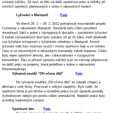
získané zážitky. Již nyní se těší na další společnou práci a zážitky při
zimních sportech, plánovaných v únoru v rakouských horách.
Lyžování v Mariazell
Foto
Ve dnech 26. 2. – 29. 2. 2012 pokračoval mezinárodní projekt
Comenius v rakouském Mariazell. Tentokrát bylo cílem prověření
dovedností žáků v jedné z olympijských disciplín – sjezdovém lyžování.
Z každé zúčastněných škol bylo vybráno 10 až 15 žáků, kteří předvedli
své lyžařské schopnosti v lyžařském středisku v Mariazell. Kromě
lyžování měli žáci možnost využít i místní sportovní haly a ve volném
čase si se slovenskými a rakouskými kamarády zahrát kopanou. Cílem
byly nejen sportovní aktivity,
ale i zdokonalování v cizojazyčné
komunikaci. Žáci si přivezli spoustu zážitků a již se začínají připravovat
na další práci na projektu, která proběhne v dubnu v rakouském
Klosterneuburgu.
Výtvarná soutěž "OH očima dětí"
Foto
Do výtvarné soutěže „OH očima dětí“ se zapojili chlapci a
děvčata z celé školy. Pracovali s velkým zaujetím. Bylo vidět, že
sportovní téma je jim blízké a výsledné práce se jim opravdu povedly.
Vyhodnocení nebylo pro porotu vůbec jednoduché. Nejlepší práce byly
oceněny hodnotnými cenami.
Sportovní den
Foto