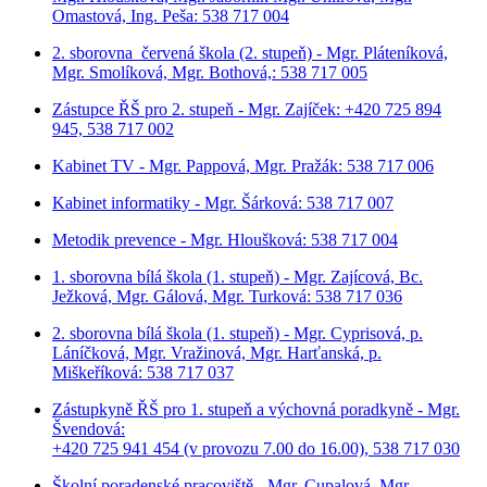
Omastová, Ing. Peša: 538 717 004
2. sborovna červená škola (2. stupeň) - Mgr. Pláteníková,
Mgr. Smolíková, Mgr. Bothová,: 538 717 005
Zástupce ŘŠ pro 2. stupeň - Mgr. Zajíček: +420 725 894
945, 538 717 002
Kabinet TV - Mgr. Pappová, Mgr. Pražák: 538 717 006
Kabinet informatiky - Mgr. Šárková: 538 717 007
Metodik prevence - Mgr. Hloušková: 538 717 004
1. sborovna bílá škola (1. stupeň) - Mgr. Zajícová, Bc.
Ježková, Mgr. Gálová, Mgr. Turková: 538 717 036
2. sborovna bílá škola (1. stupeň) - Mgr. Cyprisová, p.
Láníčková, Mgr. Vražinová, Mgr. Harťanská, p.
Miškeříková:
538 717 037
Zástupkyně ŘŠ pro 1. stupeň a výchovná poradkyně - Mgr.
Švendová:
+420 725 941 454 (v provozu 7.00 do 16.00), 538 717 030
Školní poradenské pracoviště - Mgr. Cupalová, Mgr.