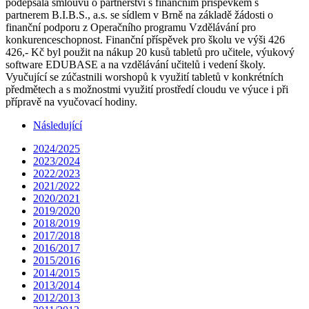
podepsala smlouvu o partnerství s finančním příspěvkem s
partnerem B.I.B.S., a.s. se sídlem v Brně na základě žádosti o
finanční podporu z Operačního programu Vzdělávání pro
konkurenceschopnost. Finanční příspěvek pro školu ve výši 426
426,- Kč byl použit na nákup 20 kusů tabletů pro učitele, výukový
software EDUBASE a na vzdělávání učitelů i vedení školy.
Vyučující se zúčastnili worshopů k využití tabletů v konkrétních
předmětech a s možnostmi využití prostředí cloudu ve výuce i při
přípravě na vyučovací hodiny.
Následující
2024/2025
2023/2024
2022/2023
2021/2022
2020/2021
2019/2020
2018/2019
2017/2018
2016/2017
2015/2016
2014/2015
2013/2014
2012/2013