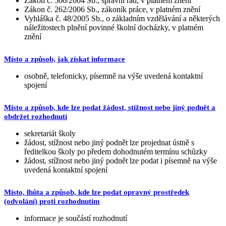
Zákon č. 500/2004 Sb., správní řád, v platném znění
Zákon č. 262/2006 Sb., zákoník práce, v platném znění
Vyhláška č. 48/2005 Sb., o základním vzdělávání a některých
náležitostech plnění povinné školní docházky, v platném
znění
Místo a způsob, jak získat informace
osobně, telefonicky, písemně na výše uvedená kontaktní
spojení
Místo a způsob, kde lze podat žádost, stížnost nebo jiný podnět a
obdržet rozhodnutí
sekretariát školy
žádost, stížnost nebo jiný podnět lze projednat ústně s
ředitelkou školy po předem dohodnutém termínu schůzky
žádost, stížnost nebo jiný podnět lze podat i písemně na výše
uvedená kontaktní spojení
Místo, lhůta a způsob, kde lze podat opravný prostředek
(odvolání) proti rozhodnutím
informace je součástí rozhodnutí