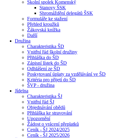
Školní spolek Komenský
Stanovy ŠSK
Shromáždění delegátů ŠSK
Formuláře ke stažení
Přehled kroužků
Žákovská knížka
Další
Družina
Charakteristika ŠD
Vnitřní řád školní družiny
Přihláška do ŠD
Zápisní lístek do ŠD
Odhlášení ze ŠD
Poskytovaní úplaty za vzdělávání ve ŠD
Kritéria pro přijetí do ŠD
ŠVP - družina
Jídelna
Charakteristika ŠJ
Vnitřní řád ŠJ
Objednávání obědů
Přihláška ke stravování
Upozornění
Žádost o vrácení přeplatků
Ceník - ŠJ 2024/2025
Ceník - ŠJ 2025/2026