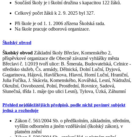
Součástí školy je i školní družina s kapacitou 122 žáků.
Celkový počet žáků k 2. 9. 2025 byl 327.
Při škole je od 1. 1. 2006 zřízena Školská rada.
Na škole pracuje odborová organizace.
Školský obvod
Školský obvod
Základní školy Břeclav, Komenského 2,
příspěvkové organizace dle Obecně závazné vyhlášky města
Břeclavi č. 1/2019 tvoří ulice: B. Šmerala, Budovatelská, Celnice -
středisko služeb, Čs. armády, Dělnická, Dolní Luční, Dyjová,
Gagarinova, Hájová, Havlíčkova, Hlavní, Horní Luční, Hraniční,
Julia Fučíka, J. Skácela, Komenského, Kovářská, Lesní, Nádražní,
Okružní, Osvobození, Polní, Prostřední, Rovnice, Sadová,
Slunečná, třída 1. máje (po ulici Lesní), Tylova, Úzká, Záhumní
Přehled nejdůležitějších předpisů, podle nichž povinný subjekt
jedná a rozhoduje
Zákon č. 561/2004 Sb. o předškolním, základním, středním,
vyšším odborném a jiném vzdělávání (školský zákon), v
platném znění