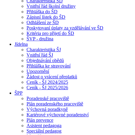
Charakteristika ŠD
Vnitřní řád školní družiny
Přihláška do ŠD
Zápisní lístek do ŠD
Odhlášení ze ŠD
Poskytovaní úplaty za vzdělávání ve ŠD
Kritéria pro přijetí do ŠD
ŠVP - družina
Jídelna
Charakteristika ŠJ
Vnitřní řád ŠJ
Objednávání obědů
Přihláška ke stravování
Upozornění
Žádost o vrácení přeplatků
Ceník - ŠJ 2024/2025
Ceník - ŠJ 2025/2026
ŠPP
Poradenské pracoviště
Plán poradenského pracoviště
Výchovná poradkyně
Kariérové výchovné poradenství
Plán prevence
Asistent pedagoga
Speciální pedagog