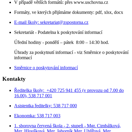
V případě větších formátů: přes www.uschovna.cz
Formáty, ve kterých přijímáme dokumenty: pdf, xlsx, docx
E-mail školy:
sekretariat@zspostorna.cz
Sekretariát - Podatelna k poskytování informací
Úřední hodiny - p
ondělí – pátek 8:00 – 14:30 hod.
Úhrady za poskytnutí informací - viz Směrnice o poskytování
informací
Směrnice o poskytování informací
Kontakty
Ředitelka školy: +420 725 941 455 (v provozu od 7.00 do
16.00), 538 717 001
Asistentka ředitelky: 538 717 000
Ekonomka: 538 717 003
1. sborovna červená škola - 2. stupeň - Mgr. Cimbálková,
Mgr. Hloušková, Mgr. Jaborník Mgr. Uhlířová, Mgr.