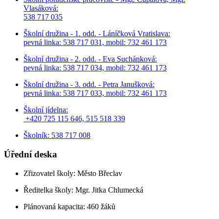
Vlasáková:
538 717 035
Školní družina - 1. odd. - Láníčková Vratislava:
pevná linka: 538 717 031, mobil: 732 461 173
Školní družina - 2. odd. - Eva Suchánková:
pevná linka: 538 717 034,
mobil: 732 461 173
Školní družina - 3. odd. - Petra Janušková:
pevná linka: 538 717 033,
mobil: 732 461 173
Školní jídelna:
+420 725 115 646, 515 518 339
Školník: 538 717 008
Úřední deska
Zřizovatel školy: Město Břeclav
Ředitelka školy: Mgr. Jitka Chlumecká
Plánovaná kapacita: 460 žáků