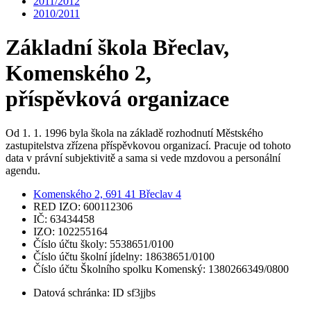
2011/2012
2010/2011
Základní škola Břeclav,
Komenského 2,
příspěvková organizace
Od 1. 1. 1996 byla škola na základě rozhodnutí Městského
zastupitelstva zřízena příspěvkovou organizací. Pracuje od tohoto
data v právní subjektivitě a sama si vede mzdovou a personální
agendu.
Komenského 2, 691 41 Břeclav 4
RED IZO: 600112306
IČ: 63434458
IZO: 102255164
Číslo účtu školy: 5538651/0100
Číslo účtu školní jídelny: 18638651/0100
Číslo účtu Školního spolku Komenský: 1380266349/0800
Datová schránka: ID sf3jjbs