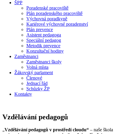
ŠPP
Poradenské pracoviště
Plán poradenského pracoviště
Výchovná poradkyně
Kariérové výchovné poradenství
Plán prevence
Asistent pedagoga
Speciální pedagog
Metodik prevence
Konzultační hodiny
Zaměstnanci
Zaměstnanci školy
Volná místa
Žákovský parlament
Členové
Jednací řád
Schůzky ŽP
Kontakty
Vzdělávání pedagogů
„
Vzdělávání pedagogů v prostředí cloudu“
– naše škola