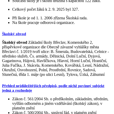
Součástí školy je i školní družina s kapacitou 122 žáků.
Celkový počet žáků k 2. 9. 2025 byl 327.
Při škole je od 1. 1. 2006 zřízena Školská rada.
Na škole pracuje odborová organizace.
Školský obvod
Školský obvod
Základní školy Břeclav, Komenského 2,
příspěvkové organizace dle Obecně závazné vyhlášky města
Břeclavi č. 1/2019 tvoří ulice: B. Šmerala, Budovatelská, Celnice -
středisko služeb, Čs. armády, Dělnická, Dolní Luční, Dyjová,
Gagarinova, Hájová, Havlíčkova, Hlavní, Horní Luční, Hraniční,
Julia Fučíka, J. Skácela, Komenského, Kovářská, Lesní, Nádražní,
Okružní, Osvobození, Polní, Prostřední, Rovnice, Sadová,
Slunečná, třída 1. máje (po ulici Lesní), Tylova, Úzká, Záhumní
Přehled nejdůležitějších předpisů, podle nichž povinný subjekt
jedná a rozhoduje
Zákon č. 561/2004 Sb. o předškolním, základním, středním,
vyšším odborném a jiném vzdělávání (školský zákon), v
platném znění
Zákon č. 500/2004 Sb., správní řád, v platném znění