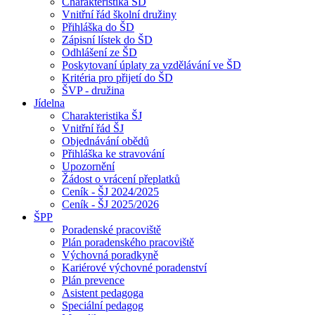
Charakteristika ŠD
Vnitřní řád školní družiny
Přihláška do ŠD
Zápisní lístek do ŠD
Odhlášení ze ŠD
Poskytovaní úplaty za vzdělávání ve ŠD
Kritéria pro přijetí do ŠD
ŠVP - družina
Jídelna
Charakteristika ŠJ
Vnitřní řád ŠJ
Objednávání obědů
Přihláška ke stravování
Upozornění
Žádost o vrácení přeplatků
Ceník - ŠJ 2024/2025
Ceník - ŠJ 2025/2026
ŠPP
Poradenské pracoviště
Plán poradenského pracoviště
Výchovná poradkyně
Kariérové výchovné poradenství
Plán prevence
Asistent pedagoga
Speciální pedagog