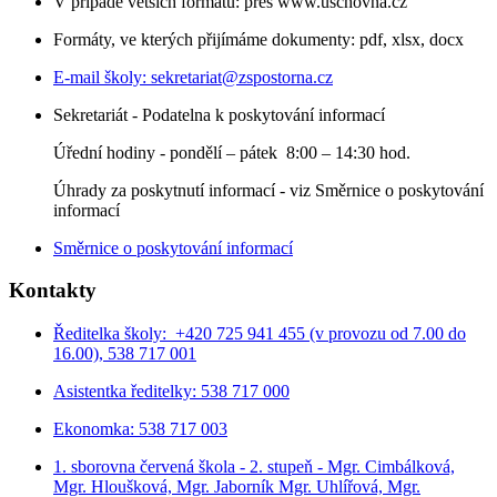
V případě větších formátů: přes www.uschovna.cz
Formáty, ve kterých přijímáme dokumenty: pdf, xlsx, docx
E-mail školy:
sekretariat@zspostorna.cz
Sekretariát - Podatelna k poskytování informací
Úřední hodiny - p
ondělí – pátek 8:00 – 14:30 hod.
Úhrady za poskytnutí informací - viz Směrnice o poskytování
informací
Směrnice o poskytování informací
Kontakty
Ředitelka školy: +420 725 941 455 (v provozu od 7.00 do
16.00), 538 717 001
Asistentka ředitelky: 538 717 000
Ekonomka: 538 717 003
1. sborovna červená škola - 2. stupeň - Mgr. Cimbálková,
Mgr. Hloušková, Mgr. Jaborník Mgr. Uhlířová, Mgr.