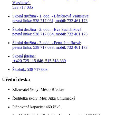
Vlasáková:
538 717 035
Školní družina - 1. odd. - Láníčková Vratislava:
pevná linka: 538 717 031, mobil: 732 461 173
Školní družina - 2. odd. - Eva Suchánková:
pevná linka: 538 717 034,
mobil: 732 461 173
Školní družina - 3. odd. - Petra Janušková:
pevná linka: 538 717 033,
mobil: 732 461 173
Školní jídelna:
+420 725 115 646, 515 518 339
Školník: 538 717 008
Úřední deska
Zřizovatel školy: Město Břeclav
Ředitelka školy: Mgr. Jitka Chlumecká
Plánovaná kapacita: 460 žáků