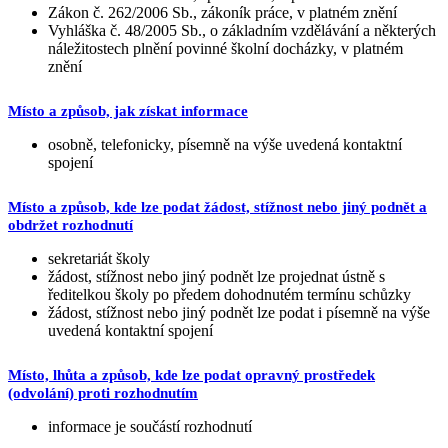
Zákon č. 262/2006 Sb., zákoník práce, v platném znění
Vyhláška č. 48/2005 Sb., o základním vzdělávání a některých
náležitostech plnění povinné školní docházky, v platném
znění
Místo a způsob, jak získat informace
osobně, telefonicky, písemně na výše uvedená kontaktní
spojení
Místo a způsob, kde lze podat žádost, stížnost nebo jiný podnět a
obdržet rozhodnutí
sekretariát školy
žádost, stížnost nebo jiný podnět lze projednat ústně s
ředitelkou školy po předem dohodnutém termínu schůzky
žádost, stížnost nebo jiný podnět lze podat i písemně na výše
uvedená kontaktní spojení
Místo, lhůta a způsob, kde lze podat opravný prostředek
(odvolání) proti rozhodnutím
informace je součástí rozhodnutí