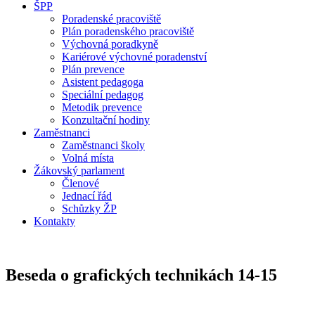
ŠPP
Poradenské pracoviště
Plán poradenského pracoviště
Výchovná poradkyně
Kariérové výchovné poradenství
Plán prevence
Asistent pedagoga
Speciální pedagog
Metodik prevence
Konzultační hodiny
Zaměstnanci
Zaměstnanci školy
Volná místa
Žákovský parlament
Členové
Jednací řád
Schůzky ŽP
Kontakty
Beseda o grafických technikách 14-15