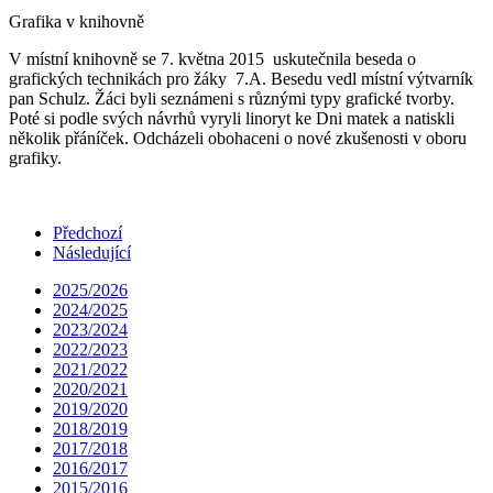
Grafika v knihovně
V místní knihovně se 7. května 2015 uskutečnila beseda o
grafických technikách pro žáky 7.A. Besedu vedl místní výtvarník
pan Schulz. Žáci byli seznámeni s různými typy grafické tvorby.
Poté si podle svých návrhů vyryli linoryt ke Dni matek a natiskli
několik přáníček. Odcházeli obohaceni o nové zkušenosti v oboru
grafiky.
Předchozí
Následující
2025/2026
2024/2025
2023/2024
2022/2023
2021/2022
2020/2021
2019/2020
2018/2019
2017/2018
2016/2017
2015/2016