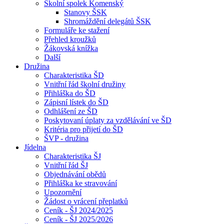
Školní spolek Komenský
Stanovy ŠSK
Shromáždění delegátů ŠSK
Formuláře ke stažení
Přehled kroužků
Žákovská knížka
Další
Družina
Charakteristika ŠD
Vnitřní řád školní družiny
Přihláška do ŠD
Zápisní lístek do ŠD
Odhlášení ze ŠD
Poskytovaní úplaty za vzdělávání ve ŠD
Kritéria pro přijetí do ŠD
ŠVP - družina
Jídelna
Charakteristika ŠJ
Vnitřní řád ŠJ
Objednávání obědů
Přihláška ke stravování
Upozornění
Žádost o vrácení přeplatků
Ceník - ŠJ 2024/2025
Ceník - ŠJ 2025/2026