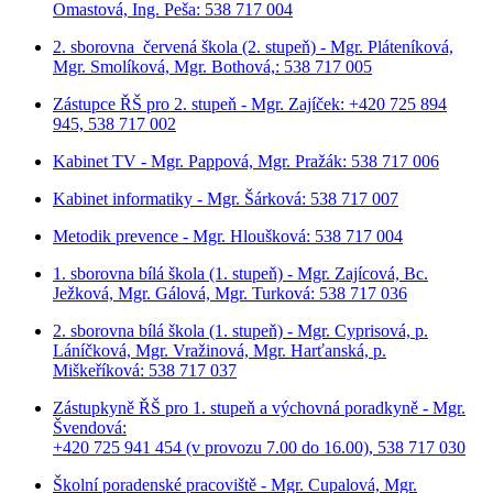
Omastová, Ing. Peša: 538 717 004
2. sborovna červená škola (2. stupeň) - Mgr. Pláteníková,
Mgr. Smolíková, Mgr. Bothová,: 538 717 005
Zástupce ŘŠ pro 2. stupeň - Mgr. Zajíček: +420 725 894
945, 538 717 002
Kabinet TV - Mgr. Pappová, Mgr. Pražák: 538 717 006
Kabinet informatiky - Mgr. Šárková: 538 717 007
Metodik prevence - Mgr. Hloušková: 538 717 004
1. sborovna bílá škola (1. stupeň) - Mgr. Zajícová, Bc.
Ježková, Mgr. Gálová, Mgr. Turková: 538 717 036
2. sborovna bílá škola (1. stupeň) - Mgr. Cyprisová, p.
Láníčková, Mgr. Vražinová, Mgr. Harťanská, p.
Miškeříková:
538 717 037
Zástupkyně ŘŠ pro 1. stupeň a výchovná poradkyně - Mgr.
Švendová:
+420 725 941 454 (v provozu 7.00 do 16.00), 538 717 030
Školní poradenské pracoviště - Mgr. Cupalová, Mgr.