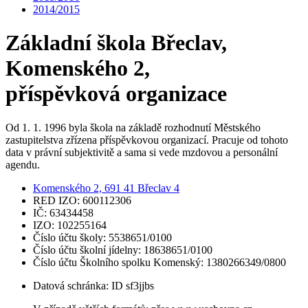
2014/2015
Základní škola Břeclav,
Komenského 2,
příspěvková organizace
Od 1. 1. 1996 byla škola na základě rozhodnutí Městského
zastupitelstva zřízena příspěvkovou organizací. Pracuje od tohoto
data v právní subjektivitě a sama si vede mzdovou a personální
agendu.
Komenského 2, 691 41 Břeclav 4
RED IZO: 600112306
IČ: 63434458
IZO: 102255164
Číslo účtu školy: 5538651/0100
Číslo účtu školní jídelny: 18638651/0100
Číslo účtu Školního spolku Komenský: 1380266349/0800
Datová schránka: ID sf3jjbs