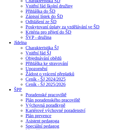
Charakteristika ŠD
Vnitřní řád školní družiny
Přihláška do ŠD
Zápisní lístek do ŠD
Odhlášení ze ŠD
Poskytovaní úplaty za vzdělávání ve ŠD
Kritéria pro přijetí do ŠD
ŠVP - družina
Jídelna
Charakteristika ŠJ
Vnitřní řád ŠJ
Objednávání obědů
Přihláška ke stravování
Upozornění
Žádost o vrácení přeplatků
Ceník - ŠJ 2024/2025
Ceník - ŠJ 2025/2026
ŠPP
Poradenské pracoviště
Plán poradenského pracoviště
Výchovná poradkyně
Kariérové výchovné poradenství
Plán prevence
Asistent pedagoga
Speciální pedagog