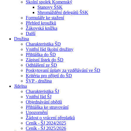
Školní spolek Komenský
Stanovy ŠSK
Shromáždění delegátů ŠSK
Formuláře ke stažení
Přehled kroužků
Žákovská knížka
Další
Družina
Charakteristika ŠD
Vnitřní řád školní družiny
Přihláška do ŠD
Zápisní lístek do ŠD
Odhlášení ze ŠD
Poskytovaní úplaty za vzdělávání ve ŠD
Kritéria pro přijetí do ŠD
ŠVP - družina
Jídelna
Charakteristika ŠJ
Vnitřní řád ŠJ
Objednávání obědů
Přihláška ke stravování
Upozornění
Žádost o vrácení přeplatků
Ceník - ŠJ 2024/2025
Ceník - ŠJ 2025/2026