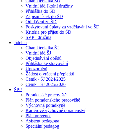
Charakteristika ŠD
Vnitřní řád školní družiny
Přihláška do ŠD
Zápisní lístek do ŠD
Odhlášení ze ŠD
Poskytovaní úplaty za vzdělávání ve ŠD
Kritéria pro přijetí do ŠD
ŠVP - družina
Jídelna
Charakteristika ŠJ
Vnitřní řád ŠJ
Objednávání obědů
Přihláška ke stravování
Upozornění
Žádost o vrácení přeplatků
Ceník - ŠJ 2024/2025
Ceník - ŠJ 2025/2026
ŠPP
Poradenské pracoviště
Plán poradenského pracoviště
Výchovná poradkyně
Kariérové výchovné poradenství
Plán prevence
Asistent pedagoga
Speciální pedagog