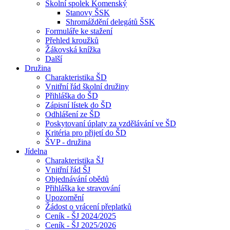
Školní spolek Komenský
Stanovy ŠSK
Shromáždění delegátů ŠSK
Formuláře ke stažení
Přehled kroužků
Žákovská knížka
Další
Družina
Charakteristika ŠD
Vnitřní řád školní družiny
Přihláška do ŠD
Zápisní lístek do ŠD
Odhlášení ze ŠD
Poskytovaní úplaty za vzdělávání ve ŠD
Kritéria pro přijetí do ŠD
ŠVP - družina
Jídelna
Charakteristika ŠJ
Vnitřní řád ŠJ
Objednávání obědů
Přihláška ke stravování
Upozornění
Žádost o vrácení přeplatků
Ceník - ŠJ 2024/2025
Ceník - ŠJ 2025/2026