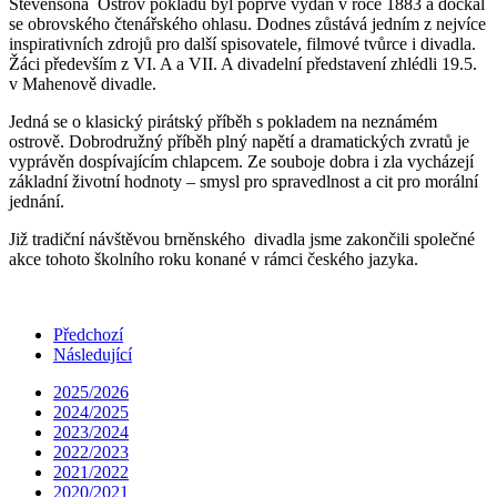
Stevensona Ostrov pokladů byl poprvé vydán v roce 1883 a dočkal
se obrovského čtenářského ohlasu. Dodnes zůstává jedním z nejvíce
inspirativních zdrojů pro další spisovatele, filmové tvůrce i divadla.
Žáci především z VI. A a VII. A divadelní představení zhlédli 19.5.
v Mahenově divadle.
Jedná se o klasický pirátský příběh s pokladem na neznámém
ostrově. Dobrodružný příběh plný napětí a dramatických zvratů je
vyprávěn dospívajícím chlapcem. Ze souboje dobra i zla vycházejí
základní životní hodnoty – smysl pro spravedlnost a cit pro morální
jednání.
Již tradiční návštěvou brněnského divadla jsme zakončili společné
akce tohoto školního roku konané v rámci českého jazyka.
Předchozí
Následující
2025/2026
2024/2025
2023/2024
2022/2023
2021/2022
2020/2021