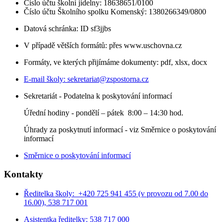
Číslo účtu školní jídelny: 18638651/0100
Číslo účtu Školního spolku Komenský: 1380266349/0800
Datová schránka: ID sf3jjbs
V případě větších formátů: přes www.uschovna.cz
Formáty, ve kterých přijímáme dokumenty: pdf, xlsx, docx
E-mail školy:
sekretariat@zspostorna.cz
Sekretariát - Podatelna k poskytování informací
Úřední hodiny - p
ondělí – pátek 8:00 – 14:30 hod.
Úhrady za poskytnutí informací - viz Směrnice o poskytování
informací
Směrnice o poskytování informací
Kontakty
Ředitelka školy: +420 725 941 455 (v provozu od 7.00 do
16.00), 538 717 001
Asistentka ředitelky: 538 717 000