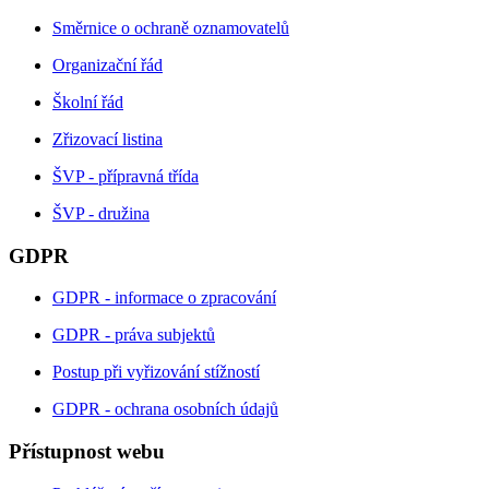
Směrnice o ochraně oznamovatelů
Organizační řád
Školní řád
Zřizovací listina
ŠVP - přípravná třída
ŠVP - družina
GDPR
GDPR - informace o zpracování
GDPR - práva subjektů
Postup při vyřizování stížností
GDPR - ochrana osobních údajů
Přístupnost webu