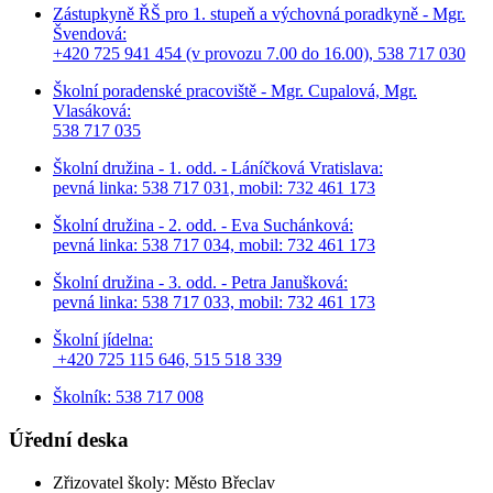
Zástupkyně ŘŠ pro 1. stupeň a výchovná poradkyně - Mgr.
Švendová:
+420 725 941 454 (v provozu 7.00 do 16.00), 538 717 030
Školní poradenské pracoviště - Mgr. Cupalová, Mgr.
Vlasáková:
538 717 035
Školní družina - 1. odd. - Láníčková Vratislava:
pevná linka: 538 717 031, mobil: 732 461 173
Školní družina - 2. odd. - Eva Suchánková:
pevná linka: 538 717 034,
mobil: 732 461 173
Školní družina - 3. odd. - Petra Janušková:
pevná linka: 538 717 033,
mobil: 732 461 173
Školní jídelna:
+420 725 115 646, 515 518 339
Školník: 538 717 008
Úřední deska
Zřizovatel školy: Město Břeclav