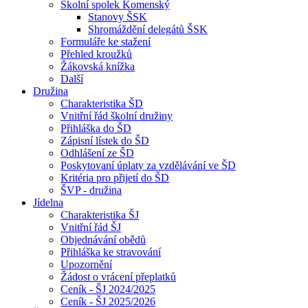
Školní spolek Komenský
Stanovy ŠSK
Shromáždění delegátů ŠSK
Formuláře ke stažení
Přehled kroužků
Žákovská knížka
Další
Družina
Charakteristika ŠD
Vnitřní řád školní družiny
Přihláška do ŠD
Zápisní lístek do ŠD
Odhlášení ze ŠD
Poskytovaní úplaty za vzdělávání ve ŠD
Kritéria pro přijetí do ŠD
ŠVP - družina
Jídelna
Charakteristika ŠJ
Vnitřní řád ŠJ
Objednávání obědů
Přihláška ke stravování
Upozornění
Žádost o vrácení přeplatků
Ceník - ŠJ 2024/2025
Ceník - ŠJ 2025/2026