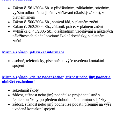
Zákon č. 561/2004 Sb. o předškolním, základním, středním,
vyšším odborném a jiném vzdělávání (školský zákon), v
platném znění
Zákon č. 500/2004 Sb., správní řád, v platném znění
Zákon č. 262/2006 Sb., zákoník práce, v platném znění
Vyhláška č. 48/2005 Sb., o základním vzdělávání a některých
náležitostech plnění povinné školní docházky, v platném
znění
Místo a způsob, jak získat informace
osobně, telefonicky, písemně na výše uvedená kontaktní
spojení
Místo a způsob, kde lze podat žádost, stížnost nebo jiný podnět a
obdržet rozhodnutí
sekretariát školy
žádost, stížnost nebo jiný podnět lze projednat ústně s
ředitelkou školy po předem dohodnutém termínu schůzky
žádost, stížnost nebo jiný podnět lze podat i písemně na výše
uvedená kontaktní spojení