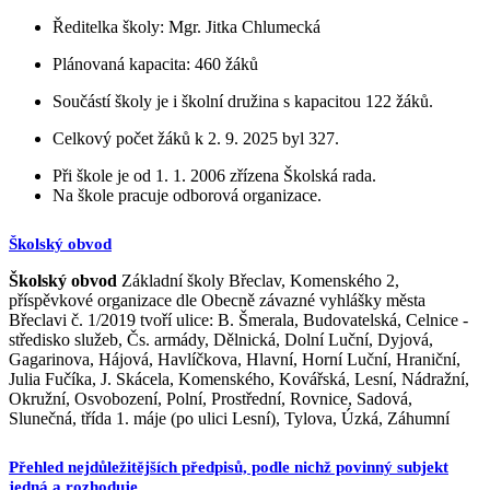
Ředitelka školy: Mgr. Jitka Chlumecká
Plánovaná kapacita: 460 žáků
Součástí školy je i školní družina s kapacitou 122 žáků.
Celkový počet žáků k 2. 9. 2025 byl 327.
Při škole je od 1. 1. 2006 zřízena Školská rada.
Na škole pracuje odborová organizace.
Školský obvod
Školský obvod
Základní školy Břeclav, Komenského 2,
příspěvkové organizace dle Obecně závazné vyhlášky města
Břeclavi č. 1/2019 tvoří ulice: B. Šmerala, Budovatelská, Celnice -
středisko služeb, Čs. armády, Dělnická, Dolní Luční, Dyjová,
Gagarinova, Hájová, Havlíčkova, Hlavní, Horní Luční, Hraniční,
Julia Fučíka, J. Skácela, Komenského, Kovářská, Lesní, Nádražní,
Okružní, Osvobození, Polní, Prostřední, Rovnice, Sadová,
Slunečná, třída 1. máje (po ulici Lesní), Tylova, Úzká, Záhumní
Přehled nejdůležitějších předpisů, podle nichž povinný subjekt
jedná a rozhoduje