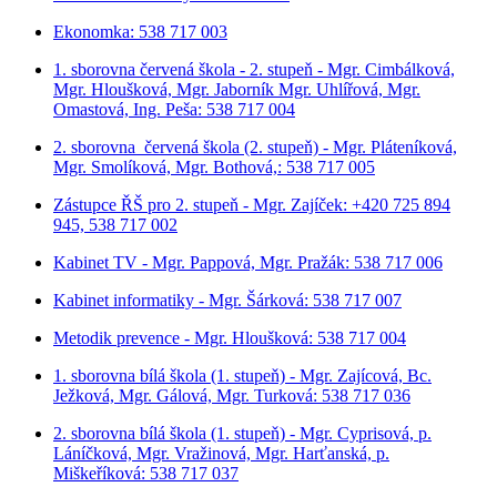
Ekonomka: 538 717 003
1. sborovna červená škola - 2. stupeň - Mgr. Cimbálková,
Mgr. Hloušková, Mgr. Jaborník Mgr. Uhlířová, Mgr.
Omastová, Ing. Peša: 538 717 004
2. sborovna červená škola (2. stupeň) - Mgr. Pláteníková,
Mgr. Smolíková, Mgr. Bothová,: 538 717 005
Zástupce ŘŠ pro 2. stupeň - Mgr. Zajíček: +420 725 894
945, 538 717 002
Kabinet TV - Mgr. Pappová, Mgr. Pražák: 538 717 006
Kabinet informatiky - Mgr. Šárková: 538 717 007
Metodik prevence - Mgr. Hloušková: 538 717 004
1. sborovna bílá škola (1. stupeň) - Mgr. Zajícová, Bc.
Ježková, Mgr. Gálová, Mgr. Turková: 538 717 036
2. sborovna bílá škola (1. stupeň) - Mgr. Cyprisová, p.
Láníčková, Mgr. Vražinová, Mgr. Harťanská, p.
Miškeříková:
538 717 037