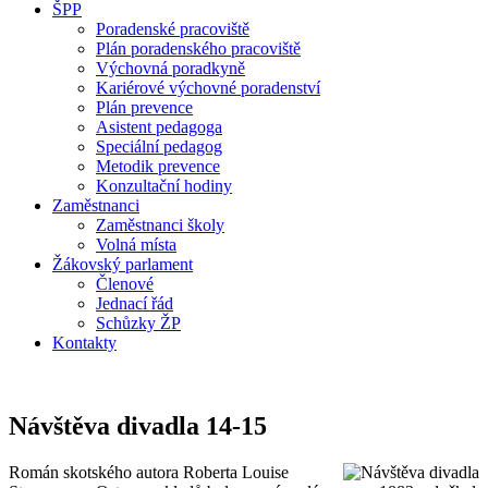
ŠPP
Poradenské pracoviště
Plán poradenského pracoviště
Výchovná poradkyně
Kariérové výchovné poradenství
Plán prevence
Asistent pedagoga
Speciální pedagog
Metodik prevence
Konzultační hodiny
Zaměstnanci
Zaměstnanci školy
Volná místa
Žákovský parlament
Členové
Jednací řád
Schůzky ŽP
Kontakty
Návštěva divadla 14-15
Román skotského autora Roberta Louise