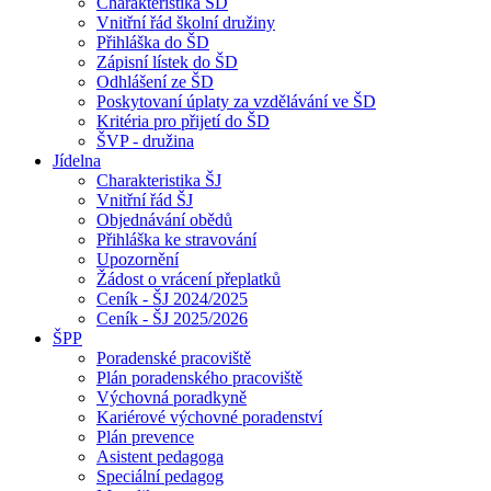
Charakteristika ŠD
Vnitřní řád školní družiny
Přihláška do ŠD
Zápisní lístek do ŠD
Odhlášení ze ŠD
Poskytovaní úplaty za vzdělávání ve ŠD
Kritéria pro přijetí do ŠD
ŠVP - družina
Jídelna
Charakteristika ŠJ
Vnitřní řád ŠJ
Objednávání obědů
Přihláška ke stravování
Upozornění
Žádost o vrácení přeplatků
Ceník - ŠJ 2024/2025
Ceník - ŠJ 2025/2026
ŠPP
Poradenské pracoviště
Plán poradenského pracoviště
Výchovná poradkyně
Kariérové výchovné poradenství
Plán prevence
Asistent pedagoga
Speciální pedagog