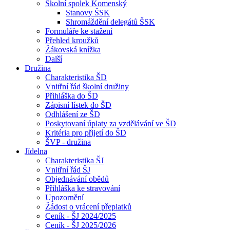
Školní spolek Komenský
Stanovy ŠSK
Shromáždění delegátů ŠSK
Formuláře ke stažení
Přehled kroužků
Žákovská knížka
Další
Družina
Charakteristika ŠD
Vnitřní řád školní družiny
Přihláška do ŠD
Zápisní lístek do ŠD
Odhlášení ze ŠD
Poskytovaní úplaty za vzdělávání ve ŠD
Kritéria pro přijetí do ŠD
ŠVP - družina
Jídelna
Charakteristika ŠJ
Vnitřní řád ŠJ
Objednávání obědů
Přihláška ke stravování
Upozornění
Žádost o vrácení přeplatků
Ceník - ŠJ 2024/2025
Ceník - ŠJ 2025/2026