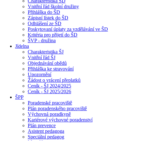
Charakteristika ŠD
Vnitřní řád školní družiny
Přihláška do ŠD
Zápisní lístek do ŠD
Odhlášení ze ŠD
Poskytovaní úplaty za vzdělávání ve ŠD
Kritéria pro přijetí do ŠD
ŠVP - družina
Jídelna
Charakteristika ŠJ
Vnitřní řád ŠJ
Objednávání obědů
Přihláška ke stravování
Upozornění
Žádost o vrácení přeplatků
Ceník - ŠJ 2024/2025
Ceník - ŠJ 2025/2026
ŠPP
Poradenské pracoviště
Plán poradenského pracoviště
Výchovná poradkyně
Kariérové výchovné poradenství
Plán prevence
Asistent pedagoga
Speciální pedagog