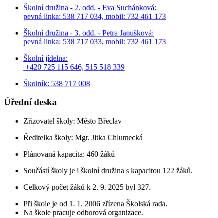
Školní družina - 2. odd. - Eva Suchánková:
pevná linka: 538 717 034,
mobil: 732 461 173
Školní družina - 3. odd. - Petra Janušková:
pevná linka: 538 717 033,
mobil: 732 461 173
Školní jídelna:
+420 725 115 646, 515 518 339
Školník: 538 717 008
Úřední deska
Zřizovatel školy: Město Břeclav
Ředitelka školy: Mgr. Jitka Chlumecká
Plánovaná kapacita: 460 žáků
Součástí školy je i školní družina s kapacitou 122 žáků.
Celkový počet žáků k 2. 9. 2025 byl 327.
Při škole je od 1. 1. 2006 zřízena Školská rada.
Na škole pracuje odborová organizace.