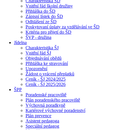
Charakteristika ŠD
Vnitřní řád školní družiny
Přihláška do ŠD
Zápisní lístek do ŠD
Odhlášení ze ŠD
Poskytovaní úplaty za vzdělávání ve ŠD
Kritéria pro přijetí do ŠD
ŠVP - družina
Jídelna
Charakteristika ŠJ
Vnitřní řád ŠJ
Objednávání obědů
Přihláška ke stravování
Upozornění
Žádost o vrácení přeplatků
Ceník - ŠJ 2024/2025
Ceník - ŠJ 2025/2026
ŠPP
Poradenské pracoviště
Plán poradenského pracoviště
Výchovná poradkyně
Kariérové výchovné poradenství
Plán prevence
Asistent pedagoga
Speciální pedagog