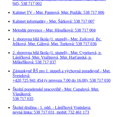
945, 538 717 002
Kabinet TV - Mgr. Pappová, Mgr. Pražák: 538 717 006
Kabinet informatiky - Mgr. Šárková: 538 717 007
Metodik prevence - Mgr. Hloušková: 538 717 004
1. sborovna bílá škola (1. stupeň) - Mgr. Zajícová, Bc.
Ježková, Mgr. Gálová, Mgr. Turková: 538 717 036
2. sborovna bílá škola (1. stupeň) - Mgr. Cyprisová, p.
Láníčková, Mgr. Vražinová, Mgr. Harťanská, p.
Miškeříková:
538 717 037
Zástupkyně ŘŠ pro 1. stupeň a výchovná poradkyně - Mgr.
Švendová:
+420 725 941 454 (v provozu 7.00 do 16.00), 538 717 030
Školní poradenské pracoviště - Mgr. Cupalová, Mgr.
Vlasáková:
538 717 035
Školní družina - 1. odd. - Láníčková Vratislava:
pevná linka: 538 717 031, mobil: 732 461 173