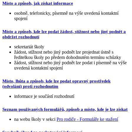
Místo a způsob, jak získat informace
osobně, telefonicky, písemně na výše uvedená kontaktní
spojení
Místo a způsob, kde lze podat žádost, stížnost nebo jiný podnět a
obdržet rozhodnutí
sekretariát školy
žádost, stížnost nebo jiný podnět lze projednat ústně s
ředitelkou školy po předem dohodnutém termínu schůzky
žádost, stížnost nebo jiný podnět lze podat i písemně na výše
uvedená kontaktní spojení
Místo, lhůta a způsob, kde lze podat opravný prostředek
(odvolání) proti rozhodnutím
informace je součástí rozhodnutí
Seznam používaných formulářů, způsob a místo, kde je lze získat
na webu školy v sekci
Pro rodiče - Formuláře ke stažení