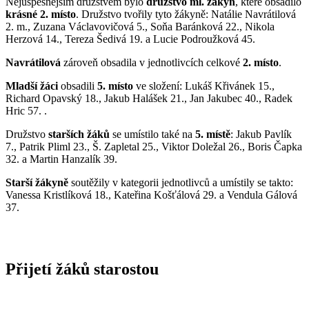
Nejúspěšnějším družstvem bylo
družstvo ml. žákyň
, které obsadilo
krásné 2. místo
. Družstvo tvořily tyto žákyně: Natálie Navrátilová
2. m., Zuzana Václavovičová 5., Soňa Baránková 22., Nikola
Herzová 14., Tereza Šedivá 19. a Lucie Podroužková 45.
Navrátilová
zároveň obsadila v jednotlivcích celkové
2. místo
.
Mladší žáci
obsadili
5. místo
ve složení: Lukáš Křivánek 15.,
Richard Opavský 18., Jakub Halášek 21., Jan Jakubec 40., Radek
Hric 57. .
Družstvo
starších žáků
se umístilo také na
5. místě
: Jakub Pavlík
7., Patrik Pliml 23., Š. Zapletal 25., Viktor Doležal 26., Boris Čapka
32. a Martin Hanzalík 39.
Starší žákyně
soutěžily v kategorii jednotlivců a umístily se takto:
Vanessa Kristlíková 18., Kateřina Košťálová 29. a Vendula Gálová
37.
Přijetí žáků starostou