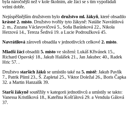
byla náročnější než v kole školním, ale žáci se s tím vypořádali
velmi dobře.
Nejúspěšnějším družstvem bylo
družstvo ml. žákyň
, které obsadilo
krásné 2. místo
. Družstvo tvořily tyto žákyně: Natálie Navrátilová
2. m., Zuzana Václavovičová 5., Soňa Baránková 22., Nikola
Herzová 14., Tereza Šedivá 19. a Lucie Podroužková 45.
Navrátilová
zároveň obsadila v jednotlivcích celkové
2. místo
.
Mladší žáci
obsadili
5. místo
ve složení: Lukáš Křivánek 15.,
Richard Opavský 18., Jakub Halášek 21., Jan Jakubec 40., Radek
Hric 57. .
Družstvo
starších žáků
se umístilo také na
5. místě
: Jakub Pavlík
7., Patrik Pliml 23., Š. Zapletal 25., Viktor Doležal 26., Boris Čapka
32. a Martin Hanzalík 39.
Starší žákyně
soutěžily v kategorii jednotlivců a umístily se takto:
Vanessa Kristlíková 18., Kateřina Košťálová 29. a Vendula Gálová
37.