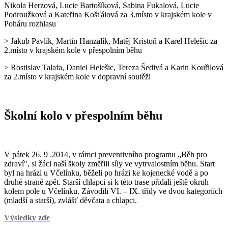
Nikola Herzová, Lucie Bartošíková, Sabina Fukalová, Lucie
Podroužková a Kateřina Košťálová za 3.místo v krajském kole v
Poháru rozhlasu
> Jakub Pavlík, Martin Hanzalík, Matěj Kristoň a Karel Helešic za
2.místo v krajském kole v přespolním běhu
> Rostislav Talafa, Daniel Helešic, Tereza Šedivá a Karin Kouřilová
za 2.místo v krajském kole v dopravní soutěži
Školní kolo v přespolním běhu
V pátek 26. 9 .2014, v rámci preventivního programu „Běh pro
zdraví", si žáci naší školy změřili síly ve vytrvalostním běhu. Start
byl na hrázi u Včelínku, běželi po hrázi ke kojenecké vodě a po
druhé straně zpět. Starší chlapci si k této trase přidali ještě okruh
kolem pole u Včelínku. Závodili VI. – IX. třídy ve dvou kategoriích
(mladší a starší), zvlášť děvčata a chlapci.
Výsledky zde