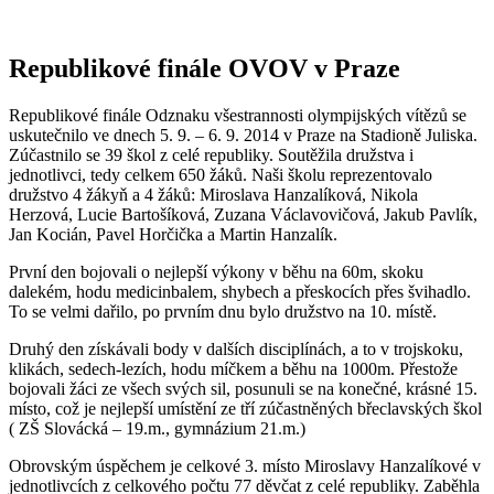
Republikové finále OVOV v Praze
Republikové finále Odznaku všestrannosti olympijských vítězů se
uskutečnilo ve dnech 5. 9. – 6. 9. 2014 v Praze na Stadioně Juliska.
Zúčastnilo se 39 škol z celé republiky. Soutěžila družstva i
jednotlivci, tedy celkem 650 žáků. Naši školu reprezentovalo
družstvo 4 žákyň a 4 žáků: Miroslava Hanzalíková, Nikola
Herzová, Lucie Bartošíková, Zuzana Václavovičová, Jakub Pavlík,
Jan Kocián, Pavel Horčička a Martin Hanzalík.
První den bojovali o nejlepší výkony v běhu na 60m, skoku
dalekém, hodu medicinbalem, shybech a přeskocích přes švihadlo.
To se velmi dařilo, po prvním dnu bylo družstvo na 10. místě.
Druhý den získávali body v dalších disciplínách, a to v trojskoku,
klikách, sedech-lezích, hodu míčkem a běhu na 1000m. Přestože
bojovali žáci ze všech svých sil, posunuli se na konečné, krásné 15.
místo, což je nejlepší umístění ze tří zúčastněných břeclavských škol
( ZŠ Slovácká – 19.m., gymnázium 21.m.)
Obrovským úspěchem je celkové 3. místo Miroslavy Hanzalíkové v
jednotlivcích z celkového počtu 77 děvčat z celé republiky. Zaběhla