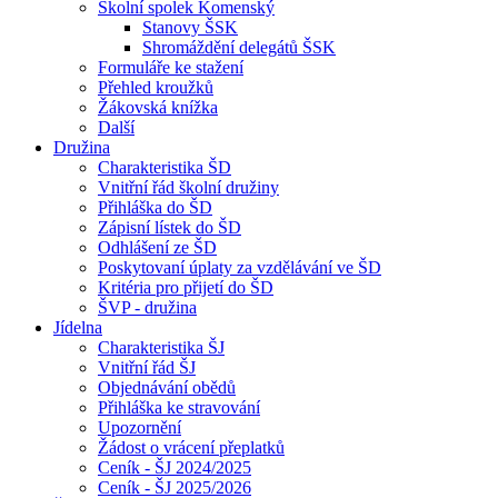
Školní spolek Komenský
Stanovy ŠSK
Shromáždění delegátů ŠSK
Formuláře ke stažení
Přehled kroužků
Žákovská knížka
Další
Družina
Charakteristika ŠD
Vnitřní řád školní družiny
Přihláška do ŠD
Zápisní lístek do ŠD
Odhlášení ze ŠD
Poskytovaní úplaty za vzdělávání ve ŠD
Kritéria pro přijetí do ŠD
ŠVP - družina
Jídelna
Charakteristika ŠJ
Vnitřní řád ŠJ
Objednávání obědů
Přihláška ke stravování
Upozornění
Žádost o vrácení přeplatků
Ceník - ŠJ 2024/2025
Ceník - ŠJ 2025/2026