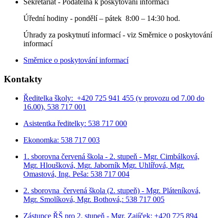
Sekretariát - Podatelna k poskytování informací
Úřední hodiny - p
ondělí – pátek 8:00 – 14:30 hod.
Úhrady za poskytnutí informací - viz Směrnice o poskytování
informací
Směrnice o poskytování informací
Kontakty
Ředitelka školy: +420 725 941 455 (v provozu od 7.00 do
16.00), 538 717 001
Asistentka ředitelky: 538 717 000
Ekonomka: 538 717 003
1. sborovna červená škola - 2. stupeň - Mgr. Cimbálková,
Mgr. Hloušková, Mgr. Jaborník Mgr. Uhlířová, Mgr.
Omastová, Ing. Peša: 538 717 004
2. sborovna červená škola (2. stupeň) - Mgr. Pláteníková,
Mgr. Smolíková, Mgr. Bothová,: 538 717 005
Zástupce ŘŠ pro 2. stupeň - Mgr. Zajíček: +420 725 894