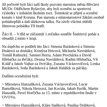
Již počtvrté byli žáci naší školy pozváni starostou města Břeclavi
MUDr. Oldřichem Ryšavým, aby byli oceněni za sportovní
výsledky v loňském školním roce. Tentokrát se přijetí a ocenění
konalo v kině Koruna. Pan starosta a místostarostové žákům osobně
poblahopřáli a dali dárkovou tašku. Na závěr všichni shlédli
filmovou pohádku Tři bratři.
Žáci II. – V.tříd se zúčastnili 1.ročníku soutěže Štafetový pohár a
obsadili 2.místo v kraji.
Na úspěchu se podíleli tito žáci: Simona Baránková a Simona
Hnátová za druháky, Kristýna Hricová, Michaela Navrátilová,
Tomáš Rathuzký, Samuel Herza, Adam Procházka a David
Hřebačka za třeťáky, Denisa Navrátilová, Radim Hřebačka, Vít
Kolář a Jakub Vajbar za čtvrťáky, Zuzana Václavovičová, Lenka
Baránková, Soňa Baránková a Jakub Halášek za páťáky.
Dalšími oceněnými byli:
> Miroslava Hanzalíková, Zuzana Václavovičová, Lucie
Bartošíková, Nikola Herzová, Jan Kocián, Jakub Pavlík, Martin
Hanzalík, Pavel Horčička za 15. místo v republikovém finále v
OVOVu.
> Miroslava Hanzalíková, Klára Staňková, Paulína Drábková,