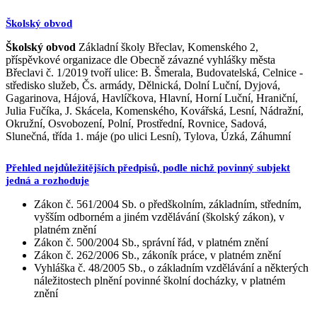
Školský obvod
Školský obvod
Základní školy Břeclav, Komenského 2,
příspěvkové organizace dle Obecně závazné vyhlášky města
Břeclavi č. 1/2019 tvoří ulice: B. Šmerala, Budovatelská, Celnice -
středisko služeb, Čs. armády, Dělnická, Dolní Luční, Dyjová,
Gagarinova, Hájová, Havlíčkova, Hlavní, Horní Luční, Hraniční,
Julia Fučíka, J. Skácela, Komenského, Kovářská, Lesní, Nádražní,
Okružní, Osvobození, Polní, Prostřední, Rovnice, Sadová,
Slunečná, třída 1. máje (po ulici Lesní), Tylova, Úzká, Záhumní
Přehled nejdůležitějších předpisů, podle nichž povinný subjekt
jedná a rozhoduje
Zákon č. 561/2004 Sb. o předškolním, základním, středním,
vyšším odborném a jiném vzdělávání (školský zákon), v
platném znění
Zákon č. 500/2004 Sb., správní řád, v platném znění
Zákon č. 262/2006 Sb., zákoník práce, v platném znění
Vyhláška č. 48/2005 Sb., o základním vzdělávání a některých
náležitostech plnění povinné školní docházky, v platném
znění