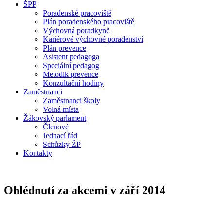
ŠPP
Poradenské pracoviště
Plán poradenského pracoviště
Výchovná poradkyně
Kariérové výchovné poradenství
Plán prevence
Asistent pedagoga
Speciální pedagog
Metodik prevence
Konzultační hodiny
Zaměstnanci
Zaměstnanci školy
Volná místa
Žákovský parlament
Členové
Jednací řád
Schůzky ŽP
Kontakty
Ohlédnutí za akcemi v září 2014