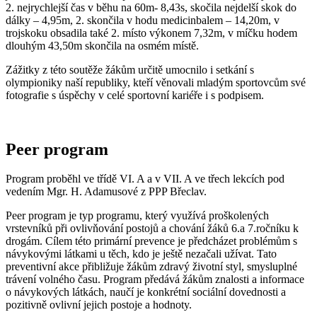
2. nejrychlejší čas v běhu na 60m- 8,43s, skočila nejdelší skok do
dálky – 4,95m, 2. skončila v hodu medicinbalem – 14,20m, v
trojskoku obsadila také 2. místo výkonem 7,32m, v míčku hodem
dlouhým 43,50m skončila na osmém místě.
Zážitky z této soutěže žákům určitě umocnilo i setkání s
olympioniky naší republiky, kteří věnovali mladým sportovcům své
fotografie s úspěchy v celé sportovní kariéře i s podpisem.
Peer program
Program proběhl ve třídě VI. A a v VII. A ve třech lekcích pod
vedením Mgr. H. Adamusové z PPP Břeclav.
Peer program je typ programu, který využívá proškolených
vrstevníků při ovlivňování postojů a chování žáků 6.a 7.ročníku k
drogám. Cílem této primární prevence je předcházet problémům s
návykovými látkami u těch, kdo je ještě nezačali užívat. Tato
preventivní akce přibližuje žákům zdravý životní styl, smysluplné
trávení volného času. Program předává žákům znalosti a informace
o návykových látkách, naučí je konkrétní sociální dovednosti a
pozitivně ovlivní jejich postoje a hodnoty.