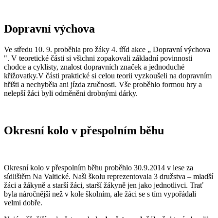
Dopravní výchova
Ve středu 10. 9. proběhla pro žáky 4. tříd akce „ Dopravní výchova
". V teoretické části si všichni zopakovali základní povinnosti
chodce a cyklisty, znalost dopravních značek a jednoduché
křižovatky.V části praktické si celou teorii vyzkoušeli na dopravním
hřišti a nechyběla ani jízda zručnosti. Vše proběhlo formou hry a
nelepší žáci byli odměněni drobnými dárky.
Okresní kolo v přespolním běhu
Okresní kolo v přespolním běhu proběhlo 30.9.2014 v lese za
sídlištěm Na Valtické. Naši školu reprezentovala 3 družstva – mladší
žáci a žákyně a starší žáci, starší žákyně jen jako jednotlivci. Trať
byla náročnější než v kole školním, ale žáci se s tím vypořádali
velmi dobře.