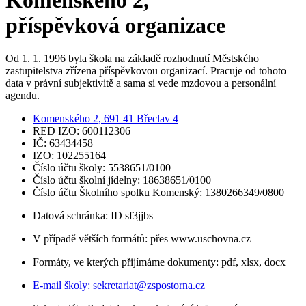
příspěvková organizace
Od 1. 1. 1996 byla škola na základě rozhodnutí Městského
zastupitelstva zřízena příspěvkovou organizací. Pracuje od tohoto
data v právní subjektivitě a sama si vede mzdovou a personální
agendu.
Komenského 2, 691 41 Břeclav 4
RED IZO: 600112306
IČ: 63434458
IZO: 102255164
Číslo účtu školy: 5538651/0100
Číslo účtu školní jídelny: 18638651/0100
Číslo účtu Školního spolku Komenský: 1380266349/0800
Datová schránka: ID sf3jjbs
V případě větších formátů: přes www.uschovna.cz
Formáty, ve kterých přijímáme dokumenty: pdf, xlsx, docx
E-mail školy:
sekretariat@zspostorna.cz