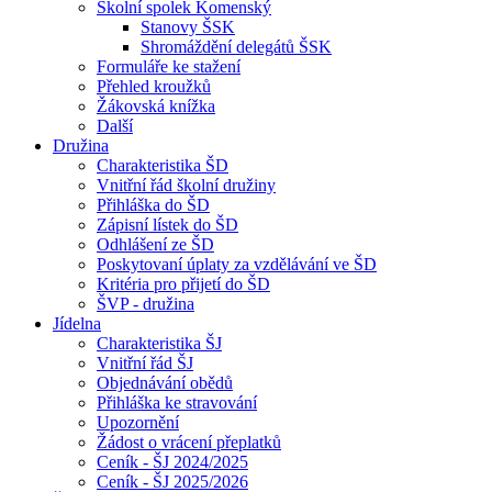
Školní spolek Komenský
Stanovy ŠSK
Shromáždění delegátů ŠSK
Formuláře ke stažení
Přehled kroužků
Žákovská knížka
Další
Družina
Charakteristika ŠD
Vnitřní řád školní družiny
Přihláška do ŠD
Zápisní lístek do ŠD
Odhlášení ze ŠD
Poskytovaní úplaty za vzdělávání ve ŠD
Kritéria pro přijetí do ŠD
ŠVP - družina
Jídelna
Charakteristika ŠJ
Vnitřní řád ŠJ
Objednávání obědů
Přihláška ke stravování
Upozornění
Žádost o vrácení přeplatků
Ceník - ŠJ 2024/2025
Ceník - ŠJ 2025/2026