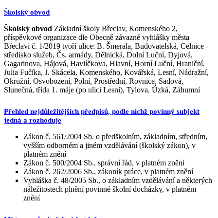
Školský obvod
Školský obvod
Základní školy Břeclav, Komenského 2,
příspěvkové organizace dle Obecně závazné vyhlášky města
Břeclavi č. 1/2019 tvoří ulice: B. Šmerala, Budovatelská, Celnice -
středisko služeb, Čs. armády, Dělnická, Dolní Luční, Dyjová,
Gagarinova, Hájová, Havlíčkova, Hlavní, Horní Luční, Hraniční,
Julia Fučíka, J. Skácela, Komenského, Kovářská, Lesní, Nádražní,
Okružní, Osvobození, Polní, Prostřední, Rovnice, Sadová,
Slunečná, třída 1. máje (po ulici Lesní), Tylova, Úzká, Záhumní
Přehled nejdůležitějších předpisů, podle nichž povinný subjekt
jedná a rozhoduje
Zákon č. 561/2004 Sb. o předškolním, základním, středním,
vyšším odborném a jiném vzdělávání (školský zákon), v
platném znění
Zákon č. 500/2004 Sb., správní řád, v platném znění
Zákon č. 262/2006 Sb., zákoník práce, v platném znění
Vyhláška č. 48/2005 Sb., o základním vzdělávání a některých
náležitostech plnění povinné školní docházky, v platném
znění