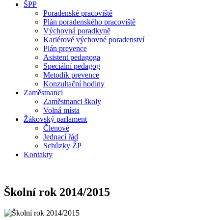
ŠPP
Poradenské pracoviště
Plán poradenského pracoviště
Výchovná poradkyně
Kariérové výchovné poradenství
Plán prevence
Asistent pedagoga
Speciální pedagog
Metodik prevence
Konzultační hodiny
Zaměstnanci
Zaměstnanci školy
Volná místa
Žákovský parlament
Členové
Jednací řád
Schůzky ŽP
Kontakty
Školní rok 2014/2015