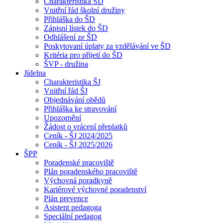
Charakteristika ŠD
Vnitřní řád školní družiny
Přihláška do ŠD
Zápisní lístek do ŠD
Odhlášení ze ŠD
Poskytovaní úplaty za vzdělávání ve ŠD
Kritéria pro přijetí do ŠD
ŠVP - družina
Jídelna
Charakteristika ŠJ
Vnitřní řád ŠJ
Objednávání obědů
Přihláška ke stravování
Upozornění
Žádost o vrácení přeplatků
Ceník - ŠJ 2024/2025
Ceník - ŠJ 2025/2026
ŠPP
Poradenské pracoviště
Plán poradenského pracoviště
Výchovná poradkyně
Kariérové výchovné poradenství
Plán prevence
Asistent pedagoga
Speciální pedagog