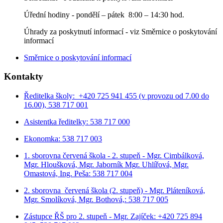
Úřední hodiny - p
ondělí – pátek 8:00 – 14:30 hod.
Úhrady za poskytnutí informací - viz Směrnice o poskytování
informací
Směrnice o poskytování informací
Kontakty
Ředitelka školy: +420 725 941 455 (v provozu od 7.00 do
16.00), 538 717 001
Asistentka ředitelky: 538 717 000
Ekonomka: 538 717 003
1. sborovna červená škola - 2. stupeň - Mgr. Cimbálková,
Mgr. Hloušková, Mgr. Jaborník Mgr. Uhlířová, Mgr.
Omastová, Ing. Peša: 538 717 004
2. sborovna červená škola (2. stupeň) - Mgr. Pláteníková,
Mgr. Smolíková, Mgr. Bothová,: 538 717 005
Zástupce ŘŠ pro 2. stupeň - Mgr. Zajíček: +420 725 894