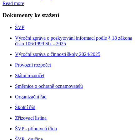
Read more
Dokumenty ke stažení
ŠVP
Výroční zpráva o poskytování informací podle § 18 zákona
číslo 106/1999 Sb. - 2025
Výroční zpráva o činnosti školy 2024/2025
Provozní rozpočet
Státní rozpočet
Směrnice o ochraně oznamovatelů
Organizační řád
Školní řád
Zřizovací listina
ŠVP - přípravná třída
ŠVP - družina