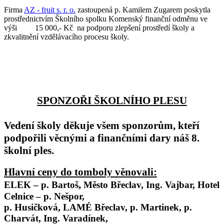
Firma
AZ - fruit s. r. o.
zastoupená p. Kamilem Zugarem poskytla
prostřednictvím Školního spolku Komenský finanční odměnu ve
výši 15 000,- Kč na podporu zlepšení prostředí školy a
zkvalitnění vzdělávacího procesu školy.
SPONZOŘI ŠKOLNÍHO PLESU
Vedení školy děkuje všem sponzorům, kteří
podpořili věcnými a finančními dary náš 8.
školní ples.
Hlavní ceny do tomboly věnovali:
,
ELEK – p. Bartoš
Město Břeclav, Ing. Vajbar, Hotel
Celnice – p. Nešpor,
p. Husičková, LAMÉ Břeclav, p. Martinek, p.
Charvát, Ing. Varadínek,