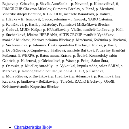
Bajzovi, p. Grbavčic, p. Slavík, Autoškola – p. Novotná, p. Klimovičová, fi,
IRMGROUP, Chevron Mikulov, Gumotex Břeclav, p. Planá, p. Merdová,
Vinařské sklepy Bořetice, fi. LA FOOD, manželé Baránkovi, p. Haluza,
p. Hlávka – fi. Tempovit, Ovoce, zelenina – p. Snopek, YARO Catering,
p. Koníčková, p. Hasil, p. Rástočný, Papírnictví Miškeříková Břeclav,
p. Čadová, MUDr. Kašpar, p. Hřebačková, p. Vlašic, manželé Letákovi, p. Král,
p. Suchánková, lékárna HERBANA, ALTIS GROUP, manželé Vyhňákovi,
manželé Muchovi, Karlova pekárna Břeclav, p. Mračnová, Květinka p. Hyclová,
p. Suchomelová, p. Jaborník, Česká spořitelna Břeclav, p. Ručka, p. Hasil,
p. Dvořáčková, p. Cupalová, p. Fialková, manželé Baťkovi, Potraviny Hraniční
Poštorná, fi. WEXPA, p. Bator, masna Krásno, p. Šedivá, Kosmetický salón
Gabriela, p. Kučerová, p. Odehnalová, p. Wozar, p. Pekaj, Salon Šuta,
p. Opavská, p. Mueller, Autodíly – p. Vykoukal, Impuls móda, salon ŠARM, p.
Marková, p. Nešpor, Studio Soullad, salon GLITTER, p. Čáchová,
p. Moravčíková, p. Davčíková, p. Hradilová, p. Adamcová, p. Karlínová, Ing.
Kabelka, p. Janíková – Belžíková, p. Tureček, RACIO Břeclav, p. Obořil,
Květinové studio Kopretina Břeclav.
Charakteristika školy