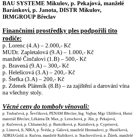
BAU SYSTEME Mikulov, p. Pekajová, manželé
Baránkovi, p. Janota, DISTR Mikulov,
IRMGROUP Břeclav
Finančními prostředky ples podpořili tito
rodiče:
p. Lorenc (4.A) – 2.000,- Kč
MUDr. Zapletalová (9.A) – 1.000,- Kč
manželé Činčalovi (1.B) – 500,- Kč
p. Bravená (9.A) – 300,- Kč
p. Helešicová (3.A) – 200,- Kč
p. Štefka (3.A) – 200,- Kč
p. Zdenek Pláteník (8.B) – za zajištění a darování vína
na všechny stoly.
Věcné ceny do tomboly věnovali:
p. Trubačová, p. Ševčíková, PENAM Břeclav, Ing. Vajbar, Mgr. Uhlířová, Hutní
materiál Břeclav, Lékárna Dr. Max, p. Letochová, p. Jůn, p. Pekajová,
p. Kučerová, p. Chlumecký, p. Bartošková, p. Kuriálová, p. Cyprisová,
p. Limová, fi, NIKA, p. Švéda, p. Gálová, manželé Hromadovi, p. Husičková,
ADRIA Gold, p. Kučera, manželé Kubíkovi, p. Stachovičová, p. Žůrek, manželé