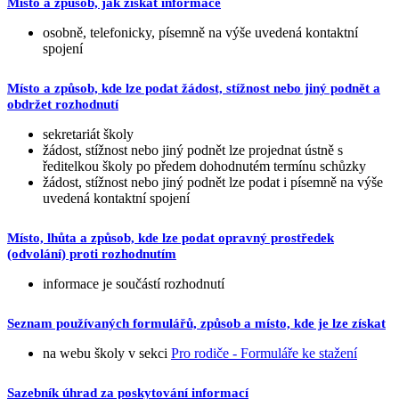
Místo a způsob, jak získat informace
osobně, telefonicky, písemně na výše uvedená kontaktní
spojení
Místo a způsob, kde lze podat žádost, stížnost nebo jiný podnět a
obdržet rozhodnutí
sekretariát školy
žádost, stížnost nebo jiný podnět lze projednat ústně s
ředitelkou školy po předem dohodnutém termínu schůzky
žádost, stížnost nebo jiný podnět lze podat i písemně na výše
uvedená kontaktní spojení
Místo, lhůta a způsob, kde lze podat opravný prostředek
(odvolání) proti rozhodnutím
informace je součástí rozhodnutí
Seznam používaných formulářů, způsob a místo, kde je lze získat
na webu školy v sekci
Pro rodiče - Formuláře ke stažení
Sazebník úhrad za poskytování informací