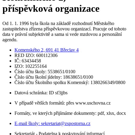
příspěvková organizace
Od 1. 1. 1996 byla škola na základě rozhodnutí Městského
zastupitelstva zřízena příspěvkovou organizací. Pracuje od tohoto
data v právní subjektivitě a sama si vede mzdovou a personální
agendu.
Komenského 2, 691 41 Břeclav 4
RED IZO: 600112306
IČ: 63434458
IZO: 102255164
Číslo účtu školy: 5538651/0100
Číslo účtu školní jídelny: 18638651/0100
Číslo účtu Školního spolku Komenský: 1380266349/0800
Datová schránka: ID sf3jjbs
V případě větších formátů: přes www.uschovna.cz
Formáty, ve kterých přijímáme dokumenty: pdf, xlsx, docx
E-mail školy:
sekretariat@zspostorna.cz
Sekretariát - Podatelna k poskytování informací