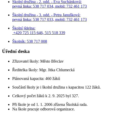
Školní družina - 2. odd. - Eva Suchánková:
pevná linka: 538 717 034,
mobil: 732 461 173
Školní družina - 3. odd. - Petra Janušková:
pevná linka: 538 717 033,
mobil: 732 461 173
Školní jídelna:
+420 725 115 646, 515 518 339
Školník: 538 717 008
Úřední deska
Zřizovatel školy: Město Břeclav
Ředitelka školy: Mgr. Jitka Chlumecká
Plánovaná kapacita: 460 žáků
Součástí školy je i školní družina s kapacitou 122 žáků.
Celkový počet žáků k 2. 9. 2025 byl 327.
Při škole je od 1. 1. 2006 zřízena Školská rada.
Na škole pracuje odborová organizace.