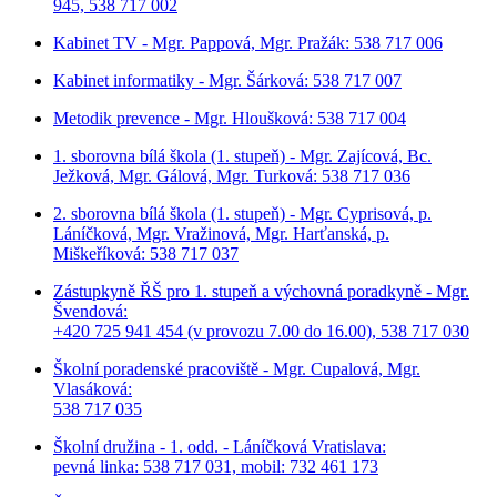
945, 538 717 002
Kabinet TV - Mgr. Pappová, Mgr. Pražák: 538 717 006
Kabinet informatiky - Mgr. Šárková: 538 717 007
Metodik prevence - Mgr. Hloušková: 538 717 004
1. sborovna bílá škola (1. stupeň) - Mgr. Zajícová, Bc.
Ježková, Mgr. Gálová, Mgr. Turková: 538 717 036
2. sborovna bílá škola (1. stupeň) - Mgr. Cyprisová, p.
Láníčková, Mgr. Vražinová, Mgr. Harťanská, p.
Miškeříková:
538 717 037
Zástupkyně ŘŠ pro 1. stupeň a výchovná poradkyně - Mgr.
Švendová:
+420 725 941 454 (v provozu 7.00 do 16.00), 538 717 030
Školní poradenské pracoviště - Mgr. Cupalová, Mgr.
Vlasáková:
538 717 035
Školní družina - 1. odd. - Láníčková Vratislava:
pevná linka: 538 717 031, mobil: 732 461 173