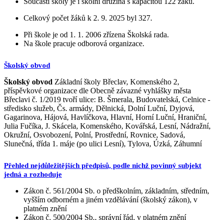
Součástí školy je i školní družina s kapacitou 122 žáků.
Celkový počet žáků k 2. 9. 2025 byl 327.
Při škole je od 1. 1. 2006 zřízena Školská rada.
Na škole pracuje odborová organizace.
Školský obvod
Školský obvod
Základní školy Břeclav, Komenského 2,
příspěvkové organizace dle Obecně závazné vyhlášky města
Břeclavi č. 1/2019 tvoří ulice: B. Šmerala, Budovatelská, Celnice -
středisko služeb, Čs. armády, Dělnická, Dolní Luční, Dyjová,
Gagarinova, Hájová, Havlíčkova, Hlavní, Horní Luční, Hraniční,
Julia Fučíka, J. Skácela, Komenského, Kovářská, Lesní, Nádražní,
Okružní, Osvobození, Polní, Prostřední, Rovnice, Sadová,
Slunečná, třída 1. máje (po ulici Lesní), Tylova, Úzká, Záhumní
Přehled nejdůležitějších předpisů, podle nichž povinný subjekt
jedná a rozhoduje
Zákon č. 561/2004 Sb. o předškolním, základním, středním,
vyšším odborném a jiném vzdělávání (školský zákon), v
platném znění
Zákon č. 500/2004 Sb., správní řád, v platném znění