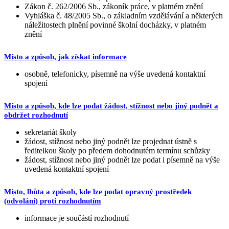
Zákon č. 262/2006 Sb., zákoník práce, v platném znění
Vyhláška č. 48/2005 Sb., o základním vzdělávání a některých
náležitostech plnění povinné školní docházky, v platném
znění
Místo a způsob, jak získat informace
osobně, telefonicky, písemně na výše uvedená kontaktní
spojení
Místo a způsob, kde lze podat žádost, stížnost nebo jiný podnět a
obdržet rozhodnutí
sekretariát školy
žádost, stížnost nebo jiný podnět lze projednat ústně s
ředitelkou školy po předem dohodnutém termínu schůzky
žádost, stížnost nebo jiný podnět lze podat i písemně na výše
uvedená kontaktní spojení
Místo, lhůta a způsob, kde lze podat opravný prostředek
(odvolání) proti rozhodnutím
informace je součástí rozhodnutí