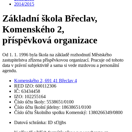
2014/2015
Základní škola Břeclav,
Komenského 2,
příspěvková organizace
Od 1. 1. 1996 byla škola na základě rozhodnutí Městského
zastupitelstva zřízena příspěvkovou organizací. Pracuje od tohoto
data v právní subjektivitě a sama si vede mzdovou a personální
agendu.
Komenského 2, 691 41 Břeclav 4
RED IZO: 600112306
IČ: 63434458
IZO: 102255164
Číslo účtu školy: 5538651/0100
Číslo účtu školní jídelny: 18638651/0100
Číslo účtu Školního spolku Komenský: 1380266349/0800
Datová schránka: ID sf3jjbs