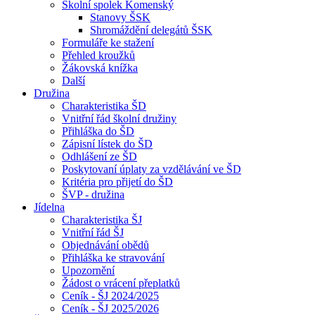
Školní spolek Komenský
Stanovy ŠSK
Shromáždění delegátů ŠSK
Formuláře ke stažení
Přehled kroužků
Žákovská knížka
Další
Družina
Charakteristika ŠD
Vnitřní řád školní družiny
Přihláška do ŠD
Zápisní lístek do ŠD
Odhlášení ze ŠD
Poskytovaní úplaty za vzdělávání ve ŠD
Kritéria pro přijetí do ŠD
ŠVP - družina
Jídelna
Charakteristika ŠJ
Vnitřní řád ŠJ
Objednávání obědů
Přihláška ke stravování
Upozornění
Žádost o vrácení přeplatků
Ceník - ŠJ 2024/2025
Ceník - ŠJ 2025/2026