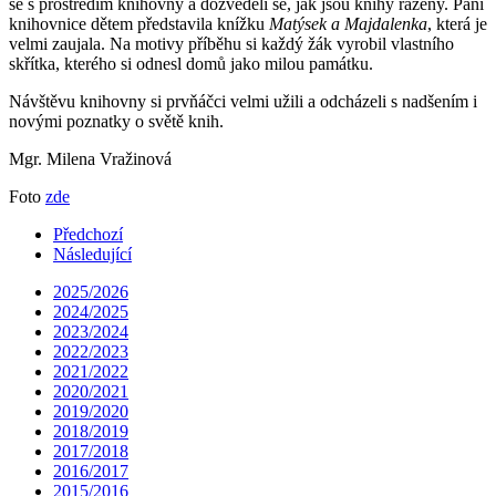
se s prostředím knihovny a dozvěděli se, jak jsou knihy řazeny. Paní
knihovnice dětem představila knížku
Matýsek a Majdalenka
, která je
velmi zaujala. Na motivy příběhu si každý žák vyrobil vlastního
skřítka, kterého si odnesl domů jako milou památku.
Návštěvu knihovny si prvňáčci velmi užili a odcházeli s nadšením i
novými poznatky o světě knih.
Mgr. Milena Vražinová
Foto
zde
Předchozí
Následující
2025/2026
2024/2025
2023/2024
2022/2023
2021/2022
2020/2021
2019/2020
2018/2019
2017/2018
2016/2017
2015/2016