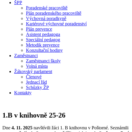
ŠPP
Poradenské pracoviště
Plán poradenského pracoviště
Výchovná poradkyně
Kariérové výchovné poradenství
Plán prevence
Asistent pedagoga
Speciální pedagog
Metodik prevence
Konzultační hodiny
Zaměstnanci
Zaměstnanci školy
Volná místa
Žákovský parlament
Členové
Jednací řád
Schůzky ŽP
Kontakty
1.B v knihovně 25-26
Dne
4. 11. 2025
navštívili žáci 1. B knihovnu v Poštorné. Seznámili