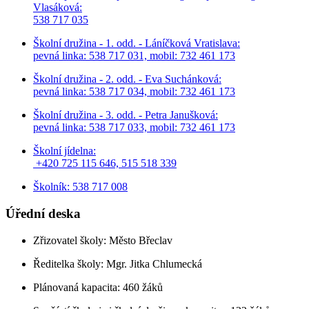
Vlasáková:
538 717 035
Školní družina - 1. odd. - Láníčková Vratislava:
pevná linka: 538 717 031, mobil: 732 461 173
Školní družina - 2. odd. - Eva Suchánková:
pevná linka: 538 717 034,
mobil: 732 461 173
Školní družina - 3. odd. - Petra Janušková:
pevná linka: 538 717 033,
mobil: 732 461 173
Školní jídelna:
+420 725 115 646, 515 518 339
Školník: 538 717 008
Úřední deska
Zřizovatel školy: Město Břeclav
Ředitelka školy: Mgr. Jitka Chlumecká
Plánovaná kapacita: 460 žáků