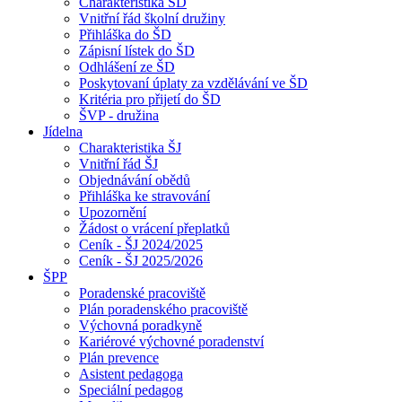
Charakteristika ŠD
Vnitřní řád školní družiny
Přihláška do ŠD
Zápisní lístek do ŠD
Odhlášení ze ŠD
Poskytovaní úplaty za vzdělávání ve ŠD
Kritéria pro přijetí do ŠD
ŠVP - družina
Jídelna
Charakteristika ŠJ
Vnitřní řád ŠJ
Objednávání obědů
Přihláška ke stravování
Upozornění
Žádost o vrácení přeplatků
Ceník - ŠJ 2024/2025
Ceník - ŠJ 2025/2026
ŠPP
Poradenské pracoviště
Plán poradenského pracoviště
Výchovná poradkyně
Kariérové výchovné poradenství
Plán prevence
Asistent pedagoga
Speciální pedagog