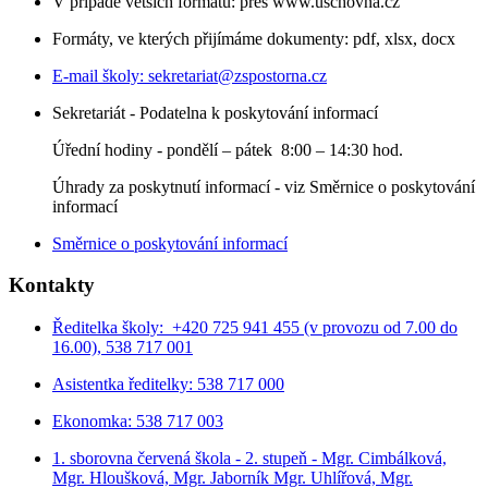
V případě větších formátů: přes www.uschovna.cz
Formáty, ve kterých přijímáme dokumenty: pdf, xlsx, docx
E-mail školy:
sekretariat@zspostorna.cz
Sekretariát - Podatelna k poskytování informací
Úřední hodiny - p
ondělí – pátek 8:00 – 14:30 hod.
Úhrady za poskytnutí informací - viz Směrnice o poskytování
informací
Směrnice o poskytování informací
Kontakty
Ředitelka školy: +420 725 941 455 (v provozu od 7.00 do
16.00), 538 717 001
Asistentka ředitelky: 538 717 000
Ekonomka: 538 717 003
1. sborovna červená škola - 2. stupeň - Mgr. Cimbálková,
Mgr. Hloušková, Mgr. Jaborník Mgr. Uhlířová, Mgr.