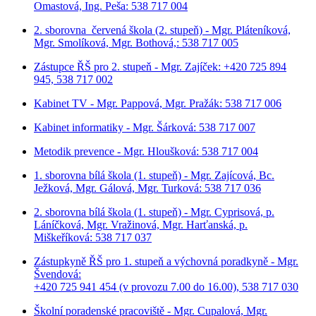
Omastová, Ing. Peša: 538 717 004
2. sborovna červená škola (2. stupeň) - Mgr. Pláteníková,
Mgr. Smolíková, Mgr. Bothová,: 538 717 005
Zástupce ŘŠ pro 2. stupeň - Mgr. Zajíček: +420 725 894
945, 538 717 002
Kabinet TV - Mgr. Pappová, Mgr. Pražák: 538 717 006
Kabinet informatiky - Mgr. Šárková: 538 717 007
Metodik prevence - Mgr. Hloušková: 538 717 004
1. sborovna bílá škola (1. stupeň) - Mgr. Zajícová, Bc.
Ježková, Mgr. Gálová, Mgr. Turková: 538 717 036
2. sborovna bílá škola (1. stupeň) - Mgr. Cyprisová, p.
Láníčková, Mgr. Vražinová, Mgr. Harťanská, p.
Miškeříková:
538 717 037
Zástupkyně ŘŠ pro 1. stupeň a výchovná poradkyně - Mgr.
Švendová:
+420 725 941 454 (v provozu 7.00 do 16.00), 538 717 030
Školní poradenské pracoviště - Mgr. Cupalová, Mgr.