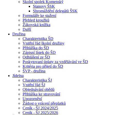
Školní spolek Komenský
Stanovy ŠSK
Shromáždění delegátů ŠSK
Formuláře ke stažení
Přehled kroužků
Žákovská knížka
Další
Družina
Charakteristika ŠD
Vnitřní řád školní družiny
Přihláška do ŠD
Zápisní lístek do ŠD
Odhlášení ze ŠD
Poskytovaní úplaty za vzdělávání ve ŠD
Kritéria pro přijetí do ŠD
ŠVP - družina
Jídelna
Charakteristika ŠJ
Vnitřní řád ŠJ
Objednávání obědů
Přihláška ke stravování
Upozornění
Žádost o vrácení přeplatků
Ceník - ŠJ 2024/2025
Ceník - ŠJ 2025/2026