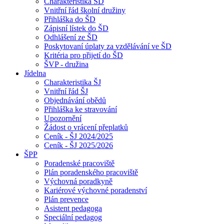
Charakteristika ŠD
Vnitřní řád školní družiny
Přihláška do ŠD
Zápisní lístek do ŠD
Odhlášení ze ŠD
Poskytovaní úplaty za vzdělávání ve ŠD
Kritéria pro přijetí do ŠD
ŠVP - družina
Jídelna
Charakteristika ŠJ
Vnitřní řád ŠJ
Objednávání obědů
Přihláška ke stravování
Upozornění
Žádost o vrácení přeplatků
Ceník - ŠJ 2024/2025
Ceník - ŠJ 2025/2026
ŠPP
Poradenské pracoviště
Plán poradenského pracoviště
Výchovná poradkyně
Kariérové výchovné poradenství
Plán prevence
Asistent pedagoga
Speciální pedagog