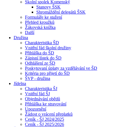
Školní spolek Komenský
Stanovy ŠSK
Shromáždění delegátů ŠSK
Formuláře ke stažení
Přehled kroužků
Žákovská knížka
Další
Družina
Charakteristika ŠD
Vnitřní řád školní družiny
Přihláška do ŠD
Zápisní lístek do ŠD
Odhlášení ze ŠD
Poskytovaní úplaty za vzdělávání ve ŠD
Kritéria pro přijetí do ŠD
ŠVP - družina
Jídelna
Charakteristika ŠJ
Vnitřní řád ŠJ
Objednávání obědů
Přihláška ke stravování
Upozornění
Žádost o vrácení přeplatků
Ceník - ŠJ 2024/2025
Ceník - ŠJ 2025/2026