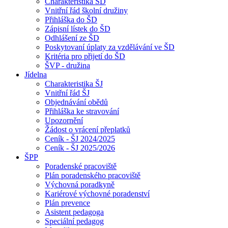
Charakteristika ŠD
Vnitřní řád školní družiny
Přihláška do ŠD
Zápisní lístek do ŠD
Odhlášení ze ŠD
Poskytovaní úplaty za vzdělávání ve ŠD
Kritéria pro přijetí do ŠD
ŠVP - družina
Jídelna
Charakteristika ŠJ
Vnitřní řád ŠJ
Objednávání obědů
Přihláška ke stravování
Upozornění
Žádost o vrácení přeplatků
Ceník - ŠJ 2024/2025
Ceník - ŠJ 2025/2026
ŠPP
Poradenské pracoviště
Plán poradenského pracoviště
Výchovná poradkyně
Kariérové výchovné poradenství
Plán prevence
Asistent pedagoga
Speciální pedagog