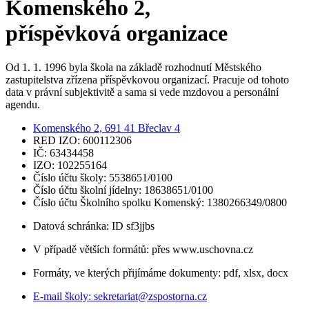
Komenského 2,
příspěvková organizace
Od 1. 1. 1996 byla škola na základě rozhodnutí Městského
zastupitelstva zřízena příspěvkovou organizací. Pracuje od tohoto
data v právní subjektivitě a sama si vede mzdovou a personální
agendu.
Komenského 2, 691 41 Břeclav 4
RED IZO: 600112306
IČ: 63434458
IZO: 102255164
Číslo účtu školy: 5538651/0100
Číslo účtu školní jídelny: 18638651/0100
Číslo účtu Školního spolku Komenský: 1380266349/0800
Datová schránka: ID sf3jjbs
V případě větších formátů: přes www.uschovna.cz
Formáty, ve kterých přijímáme dokumenty: pdf, xlsx, docx
E-mail školy:
sekretariat@zspostorna.cz