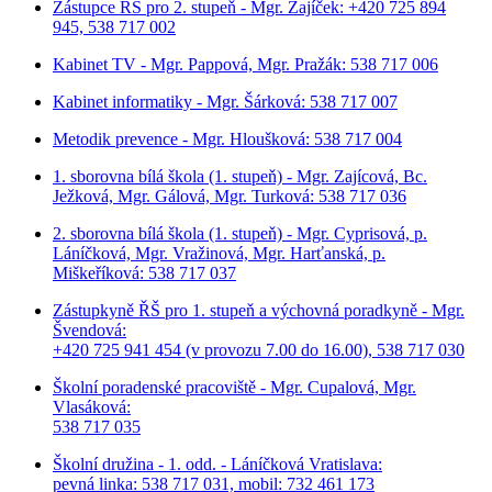
Zástupce ŘŠ pro 2. stupeň - Mgr. Zajíček: +420 725 894
945, 538 717 002
Kabinet TV - Mgr. Pappová, Mgr. Pražák: 538 717 006
Kabinet informatiky - Mgr. Šárková: 538 717 007
Metodik prevence - Mgr. Hloušková: 538 717 004
1. sborovna bílá škola (1. stupeň) - Mgr. Zajícová, Bc.
Ježková, Mgr. Gálová, Mgr. Turková: 538 717 036
2. sborovna bílá škola (1. stupeň) - Mgr. Cyprisová, p.
Láníčková, Mgr. Vražinová, Mgr. Harťanská, p.
Miškeříková:
538 717 037
Zástupkyně ŘŠ pro 1. stupeň a výchovná poradkyně - Mgr.
Švendová:
+420 725 941 454 (v provozu 7.00 do 16.00), 538 717 030
Školní poradenské pracoviště - Mgr. Cupalová, Mgr.
Vlasáková:
538 717 035
Školní družina - 1. odd. - Láníčková Vratislava:
pevná linka: 538 717 031, mobil: 732 461 173