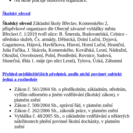
Na škole pracuje odborová organizace.
Školský obvod
Školský obvod
Základní školy Břeclav, Komenského 2,
příspěvkové organizace dle Obecně závazné vyhlášky města
Břeclavi č. 1/2019 tvoří ulice: B. Šmerala, Budovatelská, Celnice -
středisko služeb, Čs. armády, Dělnická, Dolní Luční, Dyjová,
Gagarinova, Hájová, Havlíčkova, Hlavní, Horní Luční, Hraniční,
Julia Fučíka, J. Skácela, Komenského, Kovářská, Lesní, Nádražní,
Okružní, Osvobození, Polní, Prostřední, Rovnice, Sadová,
Slunečná, třída 1. máje (po ulici Lesní), Tylova, Úzká, Záhumní
Přehled nejdůležitějších předpisů, podle nichž povinný subjekt
jedná a rozhoduje
Zákon č. 561/2004 Sb. o předškolním, základním, středním,
vyšším odborném a jiném vzdělávání (školský zákon), v
platném znění
Zákon č. 500/2004 Sb., správní řád, v platném znění
Zákon č. 262/2006 Sb., zákoník práce, v platném znění
Vyhláška č. 48/2005 Sb., o základním vzdělávání a některých
náležitostech plnění povinné školní docházky, v platném
znění