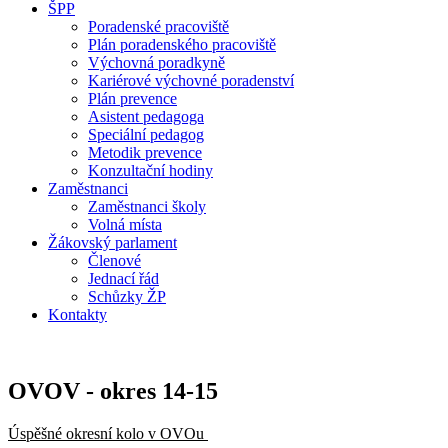
ŠPP
Poradenské pracoviště
Plán poradenského pracoviště
Výchovná poradkyně
Kariérové výchovné poradenství
Plán prevence
Asistent pedagoga
Speciální pedagog
Metodik prevence
Konzultační hodiny
Zaměstnanci
Zaměstnanci školy
Volná místa
Žákovský parlament
Členové
Jednací řád
Schůzky ŽP
Kontakty
OVOV - okres 14-15
Úspěšné okresní kolo v OVOu