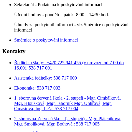
Sekretariát - Podatelna k poskytování informací
Úřední hodiny - p
ondělí – pátek 8:00 – 14:30 hod.
Úhrady za poskytnutí informací - viz Směrnice o poskytování
informací
Směrnice o poskytování informací
Kontakty
Ředitelka školy: +420 725 941 455 (v provozu od 7.00 do
16.00), 538 717 001
Asistentka ředitelky: 538 717 000
Ekonomka: 538 717 003
1. sborovna červená škola - 2. stupeň - Mgr. Cimbálková,
Mgr. Hloušková, Mgr. Jaborník Mgr. Uhlířová, Mgr.
Omastová, Ing. Peša: 538 717 004
2. sborovna červená škola (2. stupeň) - Mgr. Pláteníková,
Mgr. Smolíková, Mgr. Bothová,: 538 717 005