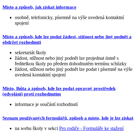
Místo a způsob, jak získat informace
osobně, telefonicky, písemně na výše uvedená kontaktní
spojení
Místo a způsob, kde lze podat žádost, stížnost nebo jiný podnět a
obdržet rozhodnutí
sekretariát školy
žádost, stížnost nebo jiný podnět lze projednat ústně s
ředitelkou školy po předem dohodnutém termínu schůzky
žádost, stížnost nebo jiný podnět lze podat i písemně na výše
uvedená kontaktní spojení
Místo, lhůta a způsob, kde lze podat opravný prostředek
(odvolání) proti rozhodnutím
informace je součástí rozhodnutí
Seznam používaných formulářů, způsob a místo, kde je lze získat
na webu školy v sekci
Pro rodiče - Formuláře ke stažení