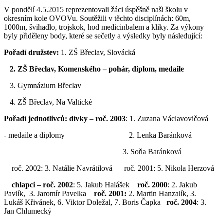
V pondělí 4.5.2015 reprezentovali žáci úspěšně naši školu v
okresním kole OVOVu. Soutěžili v těchto disciplínách: 60m,
1000m, švihadlo, trojskok, hod medicinbalem a kliky. Za výkony
byly přiděleny body, které se sečetly a výsledky byly následující:
Pořadí družstev:
1. ZŠ Břeclav, Slovácká
2. ZŠ Břeclav, Komenského – pohár, diplom, medaile
3. Gymnázium Břeclav
4. ZŠ Břeclav, Na Valtické
Pořadí jednotlivců: dívky
–
roč. 2003
: 1. Zuzana Václavovičová
- medaile a diplomy 2. Lenka Baránková
3. Soňa Baránková
roč. 2002: 3. Natálie Navrátilová roč. 2001: 5. Nikola Herzová
chlapci – roč. 2002
: 5. Jakub Halášek
roč. 2000
: 2. Jakub
Pavlík, 3. Jaromír Pavelka
roč. 2001:
2. Martin Hanzalík, 3.
Lukáš Křivánek, 6. Viktor Doležal, 7. Boris Čapka
roč. 2004
: 3.
Jan Chlumecký