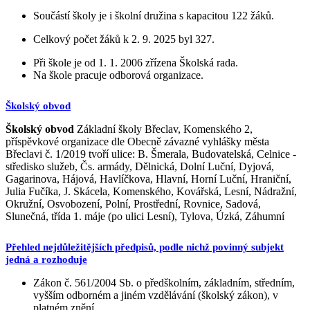
Součástí školy je i školní družina s kapacitou 122 žáků.
Celkový počet žáků k 2. 9. 2025 byl 327.
Při škole je od 1. 1. 2006 zřízena Školská rada.
Na škole pracuje odborová organizace.
Školský obvod
Školský obvod
Základní školy Břeclav, Komenského 2,
příspěvkové organizace dle Obecně závazné vyhlášky města
Břeclavi č. 1/2019 tvoří ulice: B. Šmerala, Budovatelská, Celnice -
středisko služeb, Čs. armády, Dělnická, Dolní Luční, Dyjová,
Gagarinova, Hájová, Havlíčkova, Hlavní, Horní Luční, Hraniční,
Julia Fučíka, J. Skácela, Komenského, Kovářská, Lesní, Nádražní,
Okružní, Osvobození, Polní, Prostřední, Rovnice, Sadová,
Slunečná, třída 1. máje (po ulici Lesní), Tylova, Úzká, Záhumní
Přehled nejdůležitějších předpisů, podle nichž povinný subjekt
jedná a rozhoduje
Zákon č. 561/2004 Sb. o předškolním, základním, středním,
vyšším odborném a jiném vzdělávání (školský zákon), v
platném znění