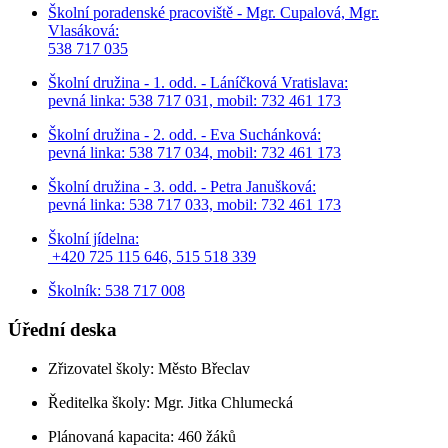
Školní poradenské pracoviště - Mgr. Cupalová, Mgr.
Vlasáková:
538 717 035
Školní družina - 1. odd. - Láníčková Vratislava:
pevná linka: 538 717 031, mobil: 732 461 173
Školní družina - 2. odd. - Eva Suchánková:
pevná linka: 538 717 034,
mobil: 732 461 173
Školní družina - 3. odd. - Petra Janušková:
pevná linka: 538 717 033,
mobil: 732 461 173
Školní jídelna:
+420 725 115 646, 515 518 339
Školník: 538 717 008
Úřední deska
Zřizovatel školy: Město Břeclav
Ředitelka školy: Mgr. Jitka Chlumecká
Plánovaná kapacita: 460 žáků