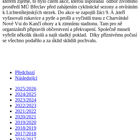
kterém žijeme, to bylo cílem akce, kterou uspořádal odbor životního
prostředí MÚ Břeclav před zahájením cyklistické sezony a otvíráním
k Lichtenštejnských stezek. Do akce se zapojili žáci 9. A ,kteří
vyfasovali rukavice a pytle a prošli a vyčistili trasu z Charvátské
Nové Vsi do Kančí obory a k zimnímu stadionu. Tam pro ně
organizátoři připravili občerstvení a překvapení. Společně museli
vyřešit několik úkolů a najít sladký poklad. Díky příznivému počasí
se všechno podařilo a za úklid sklidili pochvalu.
Předchozí
Následující
2025/2026
2024/2025
2023/2024
2022/2023
2021/2022
2020/2021
2019/2020
2018/2019
2017/2018
2016/2017