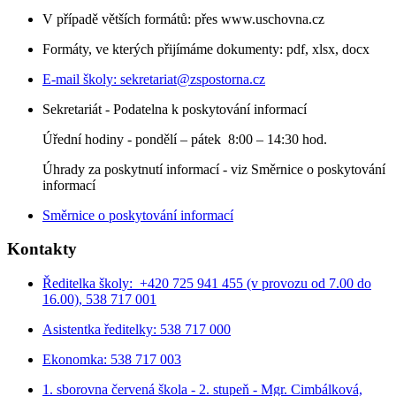
V případě větších formátů: přes www.uschovna.cz
Formáty, ve kterých přijímáme dokumenty: pdf, xlsx, docx
E-mail školy:
sekretariat@zspostorna.cz
Sekretariát - Podatelna k poskytování informací
Úřední hodiny - p
ondělí – pátek 8:00 – 14:30 hod.
Úhrady za poskytnutí informací - viz Směrnice o poskytování
informací
Směrnice o poskytování informací
Kontakty
Ředitelka školy: +420 725 941 455 (v provozu od 7.00 do
16.00), 538 717 001
Asistentka ředitelky: 538 717 000
Ekonomka: 538 717 003
1. sborovna červená škola - 2. stupeň - Mgr. Cimbálková,