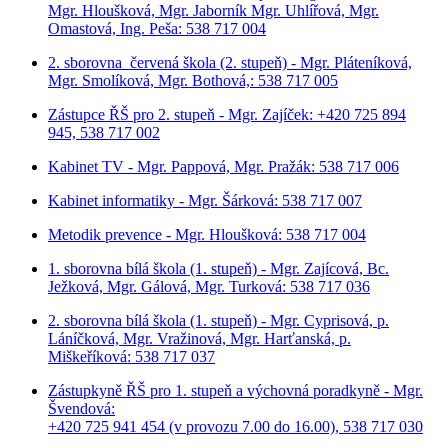
Mgr. Hloušková, Mgr. Jaborník Mgr. Uhlířová, Mgr.
Omastová, Ing. Peša: 538 717 004
2. sborovna červená škola (2. stupeň) - Mgr. Pláteníková,
Mgr. Smolíková, Mgr. Bothová,: 538 717 005
Zástupce ŘŠ pro 2. stupeň - Mgr. Zajíček: +420 725 894
945, 538 717 002
Kabinet TV - Mgr. Pappová, Mgr. Pražák: 538 717 006
Kabinet informatiky - Mgr. Šárková: 538 717 007
Metodik prevence - Mgr. Hloušková: 538 717 004
1. sborovna bílá škola (1. stupeň) - Mgr. Zajícová, Bc.
Ježková, Mgr. Gálová, Mgr. Turková: 538 717 036
2. sborovna bílá škola (1. stupeň) - Mgr. Cyprisová, p.
Láníčková, Mgr. Vražinová, Mgr. Harťanská, p.
Miškeříková:
538 717 037
Zástupkyně ŘŠ pro 1. stupeň a výchovná poradkyně - Mgr.
Švendová:
+420 725 941 454 (v provozu 7.00 do 16.00), 538 717 030