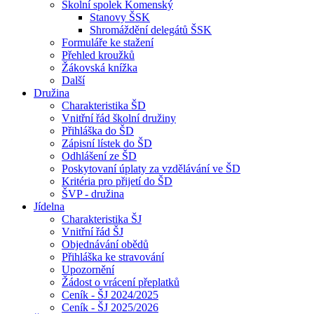
Školní spolek Komenský
Stanovy ŠSK
Shromáždění delegátů ŠSK
Formuláře ke stažení
Přehled kroužků
Žákovská knížka
Další
Družina
Charakteristika ŠD
Vnitřní řád školní družiny
Přihláška do ŠD
Zápisní lístek do ŠD
Odhlášení ze ŠD
Poskytovaní úplaty za vzdělávání ve ŠD
Kritéria pro přijetí do ŠD
ŠVP - družina
Jídelna
Charakteristika ŠJ
Vnitřní řád ŠJ
Objednávání obědů
Přihláška ke stravování
Upozornění
Žádost o vrácení přeplatků
Ceník - ŠJ 2024/2025
Ceník - ŠJ 2025/2026