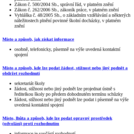
Zákon č. 500/2004 Sb., správní řád, v platném znění
Zákon č. 262/2006 Sb., zákoník práce, v platném znění
Vyhláška č. 48/2005 Sb., o základním vzdělávání a některých
náležitostech plnění povinné školní docházky, v platném
znění
Místo a způsob, jak získat informace
osobně, telefonicky, písemně na výše uvedená kontaktní
spojení
Místo a způsob, kde lze podat žádost, stížnost nebo jiný podnět a
obdržet rozhodnutí
sekretariát školy
žádost, stížnost nebo jiný podnět lze projednat ústně s
ředitelkou školy po předem dohodnutém termínu schůzky
žádost, stížnost nebo jiný podnět lze podat i písemně na výše
uvedená kontaktní spojení
Místo, lhůta a způsob, kde lze podat opravný prostředek
(odvolání) proti rozhodnutím
informace je součástí rozhodnutí