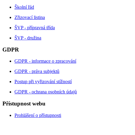
Školní řád
Zřizovací listina
ŠVP - přípravná třída
ŠVP - družina
GDPR
GDPR - informace o zpracování
GDPR - práva subjektů
Postup při vyřizování stížností
GDPR - ochrana osobních údajů
Přístupnost webu
Prohlášení o přístupnosti