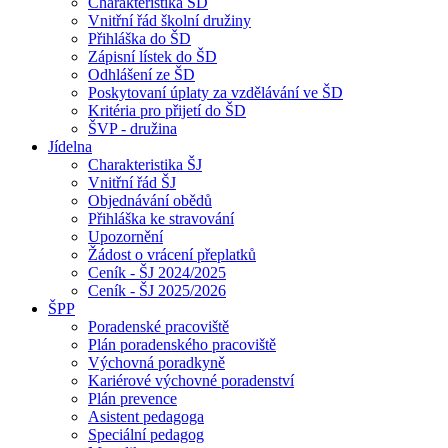
Charakteristika ŠD
Vnitřní řád školní družiny
Přihláška do ŠD
Zápisní lístek do ŠD
Odhlášení ze ŠD
Poskytovaní úplaty za vzdělávání ve ŠD
Kritéria pro přijetí do ŠD
ŠVP - družina
Jídelna
Charakteristika ŠJ
Vnitřní řád ŠJ
Objednávání obědů
Přihláška ke stravování
Upozornění
Žádost o vrácení přeplatků
Ceník - ŠJ 2024/2025
Ceník - ŠJ 2025/2026
ŠPP
Poradenské pracoviště
Plán poradenského pracoviště
Výchovná poradkyně
Kariérové výchovné poradenství
Plán prevence
Asistent pedagoga
Speciální pedagog