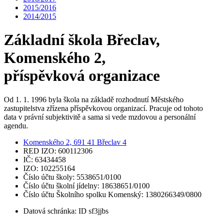
2015/2016
2014/2015
Základní škola Břeclav,
Komenského 2,
příspěvková organizace
Od 1. 1. 1996 byla škola na základě rozhodnutí Městského
zastupitelstva zřízena příspěvkovou organizací. Pracuje od tohoto
data v právní subjektivitě a sama si vede mzdovou a personální
agendu.
Komenského 2, 691 41 Břeclav 4
RED IZO: 600112306
IČ: 63434458
IZO: 102255164
Číslo účtu školy: 5538651/0100
Číslo účtu školní jídelny: 18638651/0100
Číslo účtu Školního spolku Komenský: 1380266349/0800
Datová schránka: ID sf3jjbs