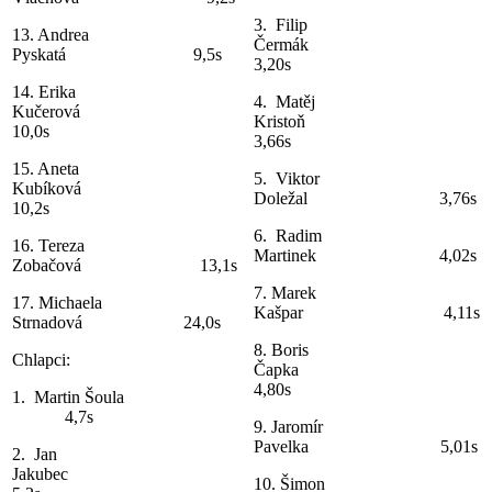
3. Filip
13. Andrea
Čermák
Pyskatá 9,5s
3,20s
14. Erika
4. Matěj
Kučerová
Kristoň
10,0s
3,66s
15. Aneta
5. Viktor
Kubíková
Doležal 3,76s
10,2s
6. Radim
16. Tereza
Martinek 4,02s
Zobačová 13,1s
7. Marek
17. Michaela
Kašpar 4,11s
Strnadová 24,0s
8. Boris
Chlapci:
Čapka
4,80s
1. Martin Šoula
4,7s
9. Jaromír
Pavelka 5,01s
2. Jan
Jakubec
10. Šimon