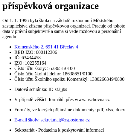
příspěvková organizace
Od 1. 1. 1996 byla škola na základě rozhodnutí Městského
zastupitelstva zřízena příspěvkovou organizací. Pracuje od tohoto
data v právní subjektivitě a sama si vede mzdovou a personální
agendu.
Komenského 2, 691 41 Břeclav 4
RED IZO: 600112306
IČ: 63434458
IZO: 102255164
Číslo účtu školy: 5538651/0100
Číslo účtu školní jídelny: 18638651/0100
Číslo účtu Školního spolku Komenský: 1380266349/0800
Datová schránka: ID sf3jjbs
V případě větších formátů: přes www.uschovna.cz
Formáty, ve kterých přijímáme dokumenty: pdf, xlsx, docx
E-mail školy:
sekretariat@zspostorna.cz
Sekretariát - Podatelna k poskytování informací