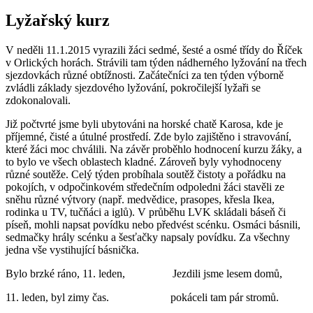
Lyžařský kurz
V neděli 11.1.2015 vyrazili žáci sedmé, šesté a osmé třídy do Říček
v Orlických horách. Strávili tam týden nádherného lyžování na třech
sjezdovkách různé obtížnosti. Začátečníci za ten týden výborně
zvládli základy sjezdového lyžování, pokročilejší lyžaři se
zdokonalovali.
Již počtvrté jsme byli ubytováni na horské chatě Karosa, kde je
příjemné, čisté a útulné prostředí. Zde bylo zajištěno i stravování,
které žáci moc chválili. Na závěr proběhlo hodnocení kurzu žáky, a
to bylo ve všech oblastech kladné. Zároveň byly vyhodnoceny
různé soutěže. Celý týden probíhala soutěž čistoty a pořádku na
pokojích, v odpočinkovém středečním odpoledni žáci stavěli ze
sněhu různé výtvory (např. medvědice, prasopes, křesla Ikea,
rodinka u TV, tučňáci a iglů). V průběhu LVK skládali báseň či
píseň, mohli napsat povídku nebo předvést scénku. Osmáci básnili,
sedmačky hrály scénku a šesťačky napsaly povídku. Za všechny
jedna vše vystihující básnička.
Bylo brzké ráno, 11. leden, Jezdili jsme lesem domů,
11. leden, byl zimy čas. pokáceli tam pár stromů.