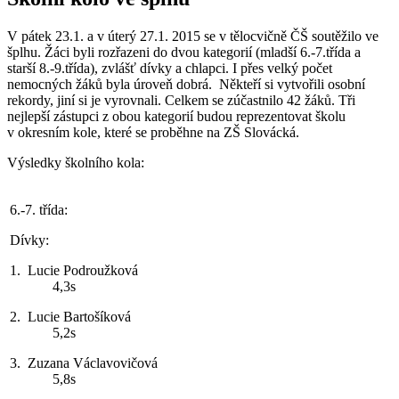
V pátek 23.1. a v úterý 27.1. 2015 se v tělocvičně ČŠ soutěžilo ve
šplhu. Žáci byli rozřazeni do dvou kategorií (mladší 6.-7.třída a
starší 8.-9.třída), zvlášť dívky a chlapci. I přes velký počet
nemocných žáků byla úroveň dobrá. Někteří si vytvořili osobní
rekordy, jiní si je vyrovnali. Celkem se zúčastnilo 42 žáků. Tři
nejlepší zástupci z obou kategorií budou reprezentovat školu
v okresním kole, které se proběhne na ZŠ Slovácká.
Výsledky školního kola:
6.-7. třída:
Dívky:
1. Lucie Podroužková
4,3s
2. Lucie Bartošíková
5,2s
3. Zuzana Václavovičová
5,8s