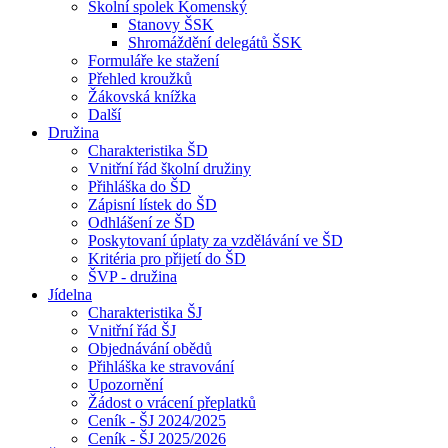
Školní spolek Komenský
Stanovy ŠSK
Shromáždění delegátů ŠSK
Formuláře ke stažení
Přehled kroužků
Žákovská knížka
Další
Družina
Charakteristika ŠD
Vnitřní řád školní družiny
Přihláška do ŠD
Zápisní lístek do ŠD
Odhlášení ze ŠD
Poskytovaní úplaty za vzdělávání ve ŠD
Kritéria pro přijetí do ŠD
ŠVP - družina
Jídelna
Charakteristika ŠJ
Vnitřní řád ŠJ
Objednávání obědů
Přihláška ke stravování
Upozornění
Žádost o vrácení přeplatků
Ceník - ŠJ 2024/2025
Ceník - ŠJ 2025/2026