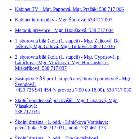
Kabinet TV - Mgr. Pappová, Mgr. Pražák: 538 717 006
Kabinet informatiky - Mgr. Šárková: 538 717 007
Metodik prevence - Mgr. Hloušková: 538 717 004
1. sborovna bílá škola (1. stupeň) - Mgr. Zajícová, Bc.
Ježková, Mgr. Gálová, Mgr. Turková: 538 717 036
2. sborovna bílá škola (1. stupeň) - Mgr. Cyprisová, p.
Láníčková, Mgr. Vražinová, Mgr. Harťanská, p.
Miškeříková:
538 717 037
Zástupkyně ŘŠ pro 1. stupeň a výchovná poradkyně - Mgr.
Švendová:
+420 725 941 454 (v provozu 7.00 do 16.00), 538 717 030
Školní poradenské pracoviště - Mgr. Cupalová, Mgr.
Vlasáková:
538 717 035
Školní družina - 1. odd. - Láníčková Vratislava:
pevná linka: 538 717 031, mobil: 732 461 173
Školní družina - 2. odd. - Eva Suchánková: