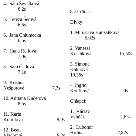
4. Sára Ševčíková
6,2s
8.-9. třída:
5. Tereza Šedivá
Dívky:
6,5s
1. Miroslava Hanzalíková
6. Jana Chlumecká
5,02s
6,5s
2. Vanessa
7. Hana Reifová
Kristlíková 15,50s
7,0s
3. Simona
8. Sára Čadová
Kalinová
7,1s
19,35s
9. Kristina
4. Ingrid
Nešporová 7,7s
Kouřilová 0s
10. Adriana Kučerová
Chlapci:
8,5s
1. Václav
11. Karin
Vyhňák 2,63s
Kouřilová 8,9s
2. Lubomír
12. Beata
Hrdina 2,82s
Vlachová 9,2s