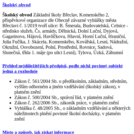
Školský obvod
Školský obvod
Základní školy Břeclav, Komenského 2,
příspěvkové organizace dle Obecně závazné vyhlášky města
Břeclavi č. 1/2019 tvoří ulice: B. Šmerala, Budovatelská, Celnice -
středisko služeb, Čs. armády, Dělnická, Dolní Luční, Dyjová,
Gagarinova, Hájová, Havlíčkova, Hlavní, Horní Luční, Hraniční,
Julia Fučíka, J. Skácela, Komenského, Kovářská, Lesní, Nádražní,
Okružní, Osvobození, Polní, Prostřední, Rovnice, Sadová,
Slunečná, třída 1. máje (po ulici Lesní), Tylova, Úzká, Záhumní
Přehled nejdůležitějších předpisů, podle nichž povinný subjekt
jedná a rozhoduje
Zákon č. 561/2004 Sb. o předškolním, základním, středním,
vyšším odborném a jiném vzdělávání (školský zákon), v
platném znění
Zákon č. 500/2004 Sb., správní řád, v platném znění
Zákon č. 262/2006 Sb., zákoník práce, v platném znění
Vyhláška č. 48/2005 Sb., o základním vzdělávání a některých
náležitostech plnění povinné školní docházky, v platném
znění
Místo a způsob, jak získat informace