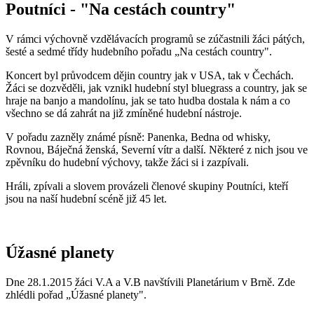
Poutníci - "Na cestách country"
V rámci výchovně vzdělávacích programů se zúčastnili žáci pátých,
šesté a sedmé třídy hudebního pořadu „Na cestách country".
Koncert byl průvodcem dějin country jak v USA, tak v Čechách.
Žáci se dozvěděli, jak vznikl hudební styl bluegrass a country, jak se
hraje na banjo a mandolínu, jak se tato hudba dostala k nám a co
všechno se dá zahrát na již zmíněné hudební nástroje.
V pořadu zazněly známé písně: Panenka, Bedna od whisky,
Rovnou, Báječná ženská, Severní vítr a další. Některé z nich jsou ve
zpěvníku do hudební výchovy, takže žáci si i zazpívali.
Hráli, zpívali a slovem provázeli členové skupiny Poutníci, kteří
jsou na naší hudební scéně již 45 let.
Úžasné planety
Dne 28.1.2015 žáci V.A a V.B navštívili Planetárium v Brně. Zde
zhlédli pořad „Úžasné planety".