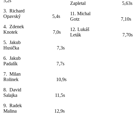
5,2s
Zapletal 5,63s
3. Richard
11. Michal
Opavský 5,4s
Gotz 7,10s
4. Zdenek
12. Lukáš
Knotek 7,0s
Leták 7,70s
5. Jakub
Husička 7,3s
6. Jakub
Padalík 7,7s
7. Milan
Rolinek 10,9s
8. David
Salajka 11,5s
9. Radek
Malina 12,9s