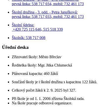
pevná linka: 538 717 034,
mobil: 732 461 173
Školní družina - 3. odd. - Petra Janušková:
pevná linka: 538 717 033,
mobil: 732 461 173
Školní jídelna:
+420 725 115 646, 515 518 339
Školník: 538 717 008
Úřední deska
Zřizovatel školy: Město Břeclav
Ředitelka školy: Mgr. Jitka Chlumecká
Plánovaná kapacita: 460 žáků
Součástí školy je i školní družina s kapacitou 122 žáků.
Celkový počet žáků k 2. 9. 2025 byl 327.
Při škole je od 1. 1. 2006 zřízena Školská rada.
Na škole pracuje odborová organizace.