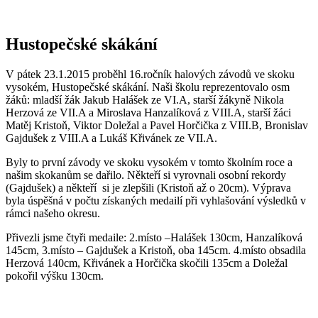
Hustopečské skákání
V pátek 23.1.2015 proběhl 16.ročník halových závodů ve skoku
vysokém, Hustopečské skákání. Naši školu reprezentovalo osm
žáků: mladší žák Jakub Halášek ze VI.A, starší žákyně Nikola
Herzová ze VII.A a Miroslava Hanzalíková z VIII.A, starší žáci
Matěj Kristoň, Viktor Doležal a Pavel Horčička z VIII.B, Bronislav
Gajdušek z VIII.A a Lukáš Křivánek ze VII.A.
Byly to první závody ve skoku vysokém v tomto školním roce a
našim skokanům se dařilo. Někteří si vyrovnali osobní rekordy
(Gajdušek) a někteří si je zlepšili (Kristoň až o 20cm). Výprava
byla úspěšná v počtu získaných medailí při vyhlašování výsledků v
rámci našeho okresu.
Přivezli jsme čtyři medaile: 2.místo –Halášek 130cm, Hanzalíková
145cm, 3.místo – Gajdušek a Kristoň, oba 145cm. 4.místo obsadila
Herzová 140cm, Křivánek a Horčička skočili 135cm a Doležal
pokořil výšku 130cm.