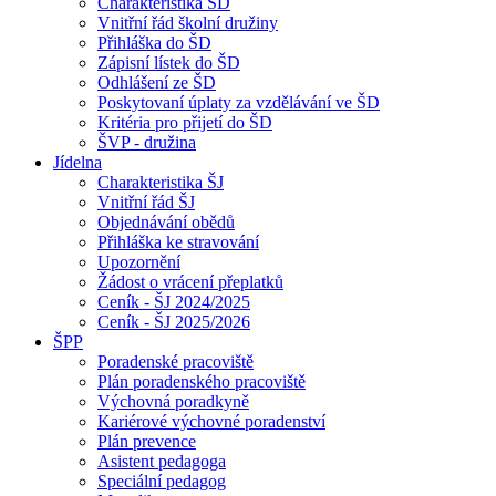
Charakteristika ŠD
Vnitřní řád školní družiny
Přihláška do ŠD
Zápisní lístek do ŠD
Odhlášení ze ŠD
Poskytovaní úplaty za vzdělávání ve ŠD
Kritéria pro přijetí do ŠD
ŠVP - družina
Jídelna
Charakteristika ŠJ
Vnitřní řád ŠJ
Objednávání obědů
Přihláška ke stravování
Upozornění
Žádost o vrácení přeplatků
Ceník - ŠJ 2024/2025
Ceník - ŠJ 2025/2026
ŠPP
Poradenské pracoviště
Plán poradenského pracoviště
Výchovná poradkyně
Kariérové výchovné poradenství
Plán prevence
Asistent pedagoga
Speciální pedagog