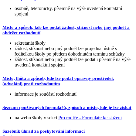
osobně, telefonicky, písemně na výše uvedená kontaktní
spojení
Místo a způsob, kde lze podat žádost, stížnost nebo jiný podnět a
obdržet rozhodnutí
sekretariát školy
žádost, stížnost nebo jiný podnět lze projednat ústně s
ředitelkou školy po předem dohodnutém termínu schůzky
žádost, stížnost nebo jiný podnět lze podat i písemně na výše
uvedená kontaktní spojení
Místo, lhůta a způsob, kde lze podat opravný prostředek
(odvolání) proti rozhodnutím
informace je součástí rozhodnutí
Seznam používaných formulářů, způsob a místo, kde je lze získat
na webu školy v sekci
Pro rodiče - Formuláře ke stažení
Sazebník úhrad za poskytování informací