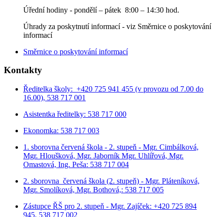
Úřední hodiny - p
ondělí – pátek 8:00 – 14:30 hod.
Úhrady za poskytnutí informací - viz Směrnice o poskytování
informací
Směrnice o poskytování informací
Kontakty
Ředitelka školy: +420 725 941 455 (v provozu od 7.00 do
16.00), 538 717 001
Asistentka ředitelky: 538 717 000
Ekonomka: 538 717 003
1. sborovna červená škola - 2. stupeň - Mgr. Cimbálková,
Mgr. Hloušková, Mgr. Jaborník Mgr. Uhlířová, Mgr.
Omastová, Ing. Peša: 538 717 004
2. sborovna červená škola (2. stupeň) - Mgr. Pláteníková,
Mgr. Smolíková, Mgr. Bothová,: 538 717 005
Zástupce ŘŠ pro 2. stupeň - Mgr. Zajíček: +420 725 894
945, 538 717 002