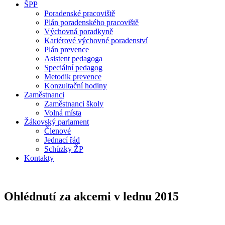
ŠPP
Poradenské pracoviště
Plán poradenského pracoviště
Výchovná poradkyně
Kariérové výchovné poradenství
Plán prevence
Asistent pedagoga
Speciální pedagog
Metodik prevence
Konzultační hodiny
Zaměstnanci
Zaměstnanci školy
Volná místa
Žákovský parlament
Členové
Jednací řád
Schůzky ŽP
Kontakty
Ohlédnutí za akcemi v lednu 2015