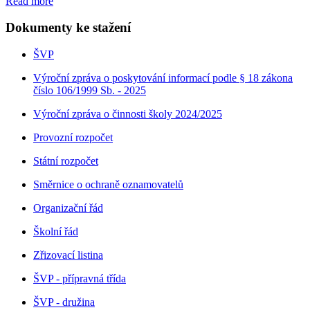
Read more
Dokumenty ke stažení
ŠVP
Výroční zpráva o poskytování informací podle § 18 zákona
číslo 106/1999 Sb. - 2025
Výroční zpráva o činnosti školy 2024/2025
Provozní rozpočet
Státní rozpočet
Směrnice o ochraně oznamovatelů
Organizační řád
Školní řád
Zřizovací listina
ŠVP - přípravná třída
ŠVP - družina