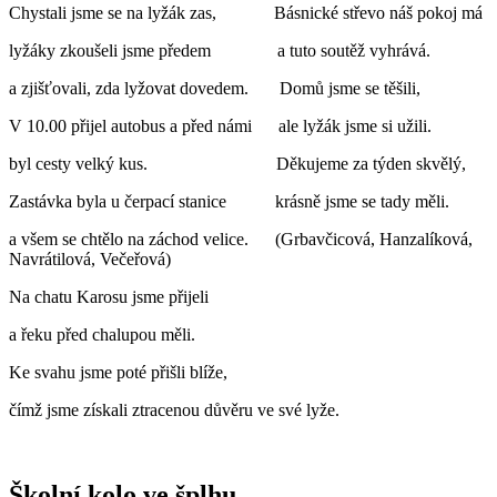
Chystali jsme se na lyžák zas, Básnické střevo náš pokoj má
lyžáky zkoušeli jsme předem a tuto soutěž vyhrává.
a zjišťovali, zda lyžovat dovedem. Domů jsme se těšili,
V 10.00 přijel autobus a před námi ale lyžák jsme si užili.
byl cesty velký kus. Děkujeme za týden skvělý,
Zastávka byla u čerpací stanice krásně jsme se tady měli.
a všem se chtělo na záchod velice. (Grbavčicová, Hanzalíková,
Navrátilová, Večeřová)
Na chatu Karosu jsme přijeli
a řeku před chalupou měli.
Ke svahu jsme poté přišli blíže,
čímž jsme získali ztracenou důvěru ve své lyže.
Školní kolo ve šplhu