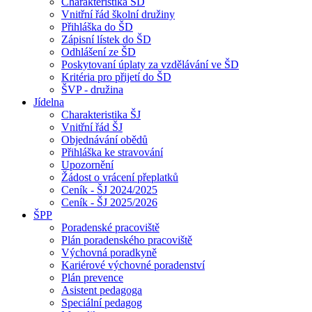
Charakteristika ŠD
Vnitřní řád školní družiny
Přihláška do ŠD
Zápisní lístek do ŠD
Odhlášení ze ŠD
Poskytovaní úplaty za vzdělávání ve ŠD
Kritéria pro přijetí do ŠD
ŠVP - družina
Jídelna
Charakteristika ŠJ
Vnitřní řád ŠJ
Objednávání obědů
Přihláška ke stravování
Upozornění
Žádost o vrácení přeplatků
Ceník - ŠJ 2024/2025
Ceník - ŠJ 2025/2026
ŠPP
Poradenské pracoviště
Plán poradenského pracoviště
Výchovná poradkyně
Kariérové výchovné poradenství
Plán prevence
Asistent pedagoga
Speciální pedagog