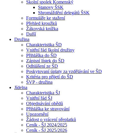
Školní spolek Komenský
Stanovy ŠSK
Shromáždění delegátů ŠSK
Formuláře ke stažení
Přehled kroužků
Žákovská knížka
Další
Družina
Charakteristika ŠD
Vnitřní řád školní družiny
Přihláška do ŠD
Zápisní lístek do ŠD
Odhlášení ze ŠD
Poskytovaní úplaty za vzdělávání ve ŠD
Kritéria pro přijetí do ŠD
ŠVP - družina
Jídelna
Charakteristika ŠJ
Vnitřní řád ŠJ
Objednávání obědů
Přihláška ke stravování
Upozornění
Žádost o vrácení přeplatků
Ceník - ŠJ 2024/2025
Ceník - ŠJ 2025/2026